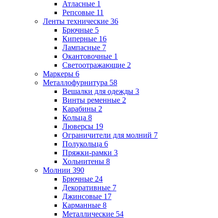
Атласные
1
Репсовые
11
Ленты технические
36
Брючные
5
Киперные
16
Лампасные
7
Окантовочные
1
Светоотражающие
2
Маркеры
6
Металлофурнитура
58
Вешалки для одежды
3
Винты ременные
2
Карабины
2
Кольца
8
Люверсы
19
Ограничители для молний
7
Полукольца
6
Пряжки-рамки
3
Хольнитены
8
Молнии
390
Брючные
24
Декоративные
7
Джинсовые
17
Карманные
8
Металлические
54