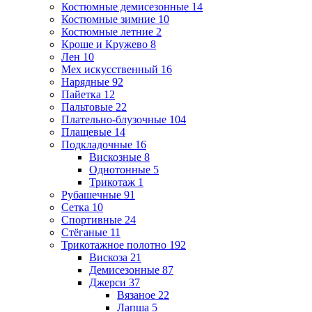
Костюмные демисезонные
14
Костюмные зимние
10
Костюмные летние
2
Кроше и Кружево
8
Лен
10
Мех искусственный
16
Нарядные
92
Пайетка
12
Пальтовые
22
Плательно-блузочные
104
Плащевые
14
Подкладочные
16
Вискозные
8
Однотонные
5
Трикотаж
1
Рубашечные
91
Сетка
10
Спортивные
24
Стёганые
11
Трикотажное полотно
192
Вискоза
21
Демисезонные
87
Джерси
37
Вязаное
22
Лапша
5