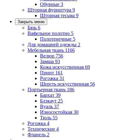
Обувные
3
Шторная фурнитура
9
Шторная тесьма
9
Закрыть меню
Бязь
6
Вафельное полотно
5
Полотенечные
5
Для домашней одежды
2
Мебельная ткань
1166
Велюр
756
Замша
93
Кожа искусственная
69
Принт
161
Рогожка
31
Шерсть искусственная
56
Портьерная ткань
186
Бархат
39
Блэкаут
25
Вуаль
37
Износостойкая
30
Тюль
55
Рогожка
4
Технические
4
Фланель
2