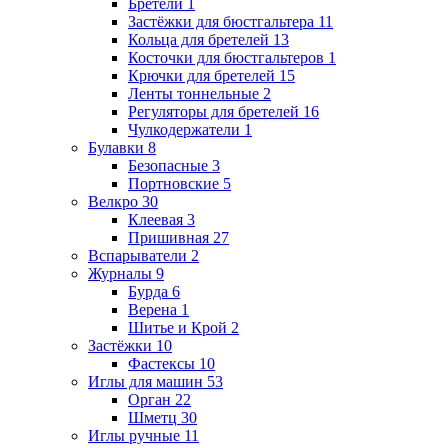
Бретели
1
Застёжки для бюстгальтера
11
Кольца для бретелей
13
Косточки для бюстгальтеров
1
Крючки для бретелей
15
Ленты тоннельные
2
Регуляторы для бретелей
16
Чулкодержатели
1
Булавки
8
Безопасные
3
Портновские
5
Велкро
30
Клеевая
3
Пришивная
27
Вспарыватели
2
Журналы
9
Бурда
6
Верена
1
Шитье и Крой
2
Застёжки
10
Фастексы
10
Иглы для машин
53
Орган
22
Шметц
30
Иглы ручные
11