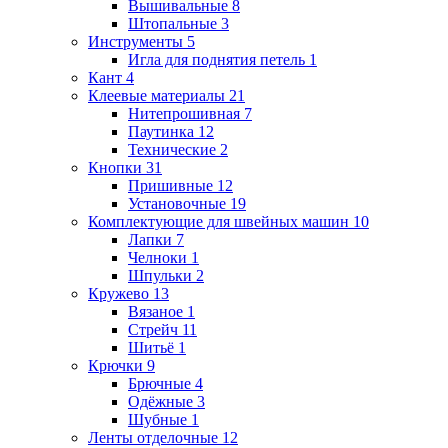
Вышивальные
8
Штопальные
3
Инструменты
5
Игла для поднятия петель
1
Кант
4
Клеевые материалы
21
Нитепрошивная
7
Паутинка
12
Технические
2
Кнопки
31
Пришивные
12
Установочные
19
Комплектующие для швейных машин
10
Лапки
7
Челноки
1
Шпульки
2
Кружево
13
Вязаное
1
Стрейч
11
Шитьё
1
Крючки
9
Брючные
4
Одёжные
3
Шубные
1
Ленты отделочные
12