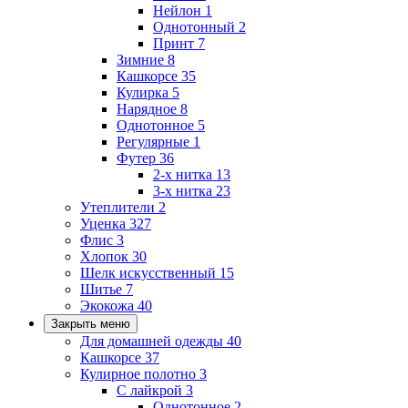
Нейлон
1
Однотонный
2
Принт
7
Зимние
8
Кашкорсе
35
Кулирка
5
Нарядное
8
Однотонное
5
Регулярные
1
Футер
36
2-х нитка
13
3-х нитка
23
Утеплители
2
Уценка
327
Флис
3
Хлопок
30
Шелк искусственный
15
Шитье
7
Экокожа
40
Закрыть меню
Для домашней одежды
40
Кашкорсе
37
Кулирное полотно
3
С лайкрой
3
Однотонное
2