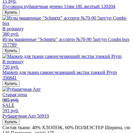
15 руб.
Пуговица рубашечная дерево 11мм 18L желтый 120204
Купить
В розницу
380 руб.
Иглы машинные "Schmetz" ассорти №70-90 5шт/уп Combi-box
317789
Купить
В розницу
720 руб.
Маркер для ткани самоисчезающий экстра тонкий Prym
356841
Купить
Старая цена
985 руб.
SALE
591 руб.
Рубашечная Арт 50919
Купить
Состав ткани:
40% ХЛОПОК, 60% ПОЛИЭСТЕР
Ширина, см:
145
Плотность, гр/м²:
175