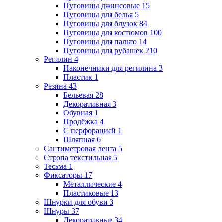
Пуговицы джинсовые
15
Пуговицы для белья
5
Пуговицы для блузок
84
Пуговицы для костюмов
100
Пуговицы для пальто
14
Пуговицы для рубашек
210
Регилин
4
Наконечники для регилина
3
Пластик
1
Резина
43
Бельевая
28
Декоративная
3
Обувная
1
Продёжка
4
С перфорацией
1
Шляпная
6
Сантиметровая лента
5
Стропа текстильная
5
Тесьма
1
Фиксаторы
17
Металлические
4
Пластиковые
13
Шнурки для обуви
3
Шнуры
37
Декоративные
34