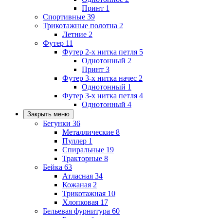
Принт
1
Спортивные
39
Трикотажные полотна
2
Летние
2
Футер
11
Футер 2-х нитка петля
5
Однотонный
2
Принт
3
Футер 3-х нитка начес
2
Однотонный
1
Футер 3-х нитка петля
4
Однотонный
4
Закрыть меню
Бегунки
36
Металлические
8
Пуллер
1
Спиральные
19
Тракторные
8
Бейка
63
Атласная
34
Кожаная
2
Трикотажная
10
Хлопковая
17
Бельевая фурнитура
60