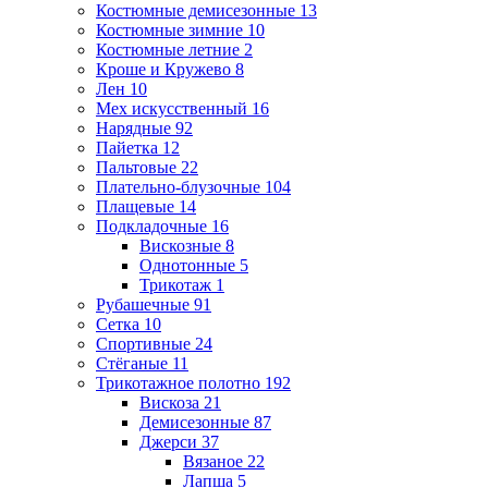
Костюмные демисезонные
13
Костюмные зимние
10
Костюмные летние
2
Кроше и Кружево
8
Лен
10
Мех искусственный
16
Нарядные
92
Пайетка
12
Пальтовые
22
Плательно-блузочные
104
Плащевые
14
Подкладочные
16
Вискозные
8
Однотонные
5
Трикотаж
1
Рубашечные
91
Сетка
10
Спортивные
24
Стёганые
11
Трикотажное полотно
192
Вискоза
21
Демисезонные
87
Джерси
37
Вязаное
22
Лапша
5