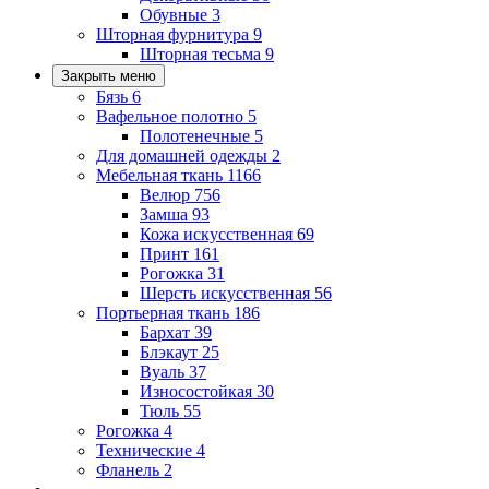
Обувные
3
Шторная фурнитура
9
Шторная тесьма
9
Закрыть меню
Бязь
6
Вафельное полотно
5
Полотенечные
5
Для домашней одежды
2
Мебельная ткань
1166
Велюр
756
Замша
93
Кожа искусственная
69
Принт
161
Рогожка
31
Шерсть искусственная
56
Портьерная ткань
186
Бархат
39
Блэкаут
25
Вуаль
37
Износостойкая
30
Тюль
55
Рогожка
4
Технические
4
Фланель
2