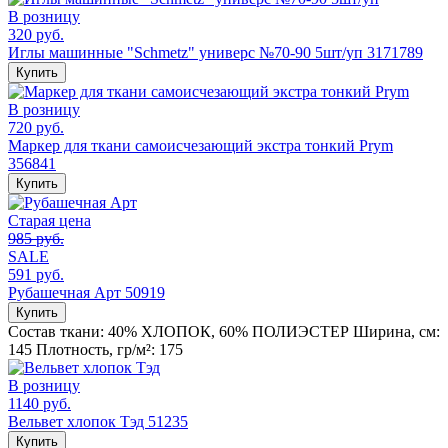
В розницу
320 руб.
Иглы машинные "Schmetz" универс №70-90 5шт/уп 3171789
Купить
В розницу
720 руб.
Маркер для ткани самоисчезающий экстра тонкий Prym
356841
Купить
Старая цена
985 руб.
SALE
591 руб.
Рубашечная Арт 50919
Купить
Состав ткани:
40% ХЛОПОК, 60% ПОЛИЭСТЕР
Ширина, см:
145
Плотность, гр/м²:
175
В розницу
1140 руб.
Вельвет хлопок Тэд 51235
Купить