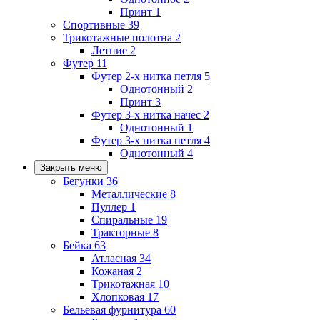
Принт
1
Спортивные
39
Трикотажные полотна
2
Летние
2
Футер
11
Футер 2-х нитка петля
5
Однотонный
2
Принт
3
Футер 3-х нитка начес
2
Однотонный
1
Футер 3-х нитка петля
4
Однотонный
4
Закрыть меню
Бегунки
36
Металлические
8
Пуллер
1
Спиральные
19
Тракторные
8
Бейка
63
Атласная
34
Кожаная
2
Трикотажная
10
Хлопковая
17
Бельевая фурнитура
60