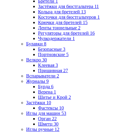
Бретели
1
Застёжки для бюстгальтера
11
Кольца для бретелей
13
Косточки для бюстгальтеров
1
Крючки для бретелей
15
Ленты тоннельные
2
Регуляторы для бретелей
16
Чулкодержатели
1
Булавки
8
Безопасные
3
Портновские
5
Велкро
30
Клеевая
3
Пришивная
27
Вспарыватели
2
Журналы
9
Бурда
6
Верена
1
Шитье и Крой
2
Застёжки
10
Фастексы
10
Иглы для машин
53
Орган
22
Шметц
30
Иглы ручные
12