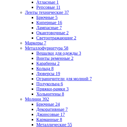
Атласные
1
Репсовые
11
Ленты технические
37
Брючные
5
Киперные
16
Лампасные
7
Окантовочные
2
Светоотражающие
2
Маркеры
7
Металлофурнитура
58
Вешалки для одежды
3
Винты ременные
2
Карабины
2
Кольца
8
Люверсы
19
Ограничители для молний
7
Полукольца
6
Пряжки-рамки
3
Хольнитены
8
Молнии
392
Брючные
24
Декоративные
7
Джинсовые
17
Карманные
8
Металлические
55