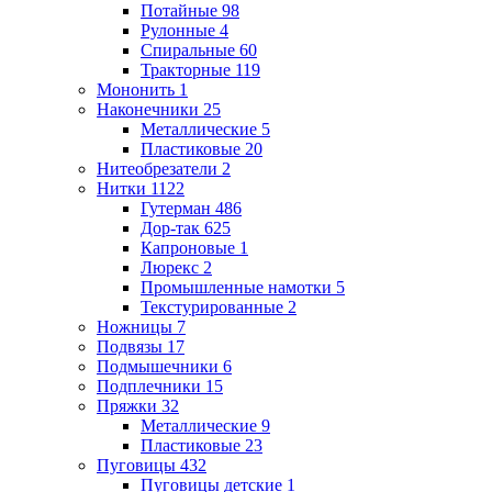
Потайные
98
Рулонные
4
Спиральные
60
Тракторные
119
Мононить
1
Наконечники
25
Металлические
5
Пластиковые
20
Нитеобрезатели
2
Нитки
1122
Гутерман
486
Дор-так
625
Капроновые
1
Люрекс
2
Промышленные намотки
5
Текстурированные
2
Ножницы
7
Подвязы
17
Подмышечники
6
Подплечники
15
Пряжки
32
Металлические
9
Пластиковые
23
Пуговицы
432
Пуговицы детские
1