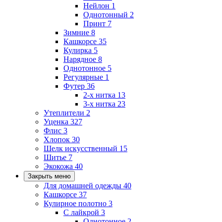
Нейлон
1
Однотонный
2
Принт
7
Зимние
8
Кашкорсе
35
Кулирка
5
Нарядное
8
Однотонное
5
Регулярные
1
Футер
36
2-х нитка
13
3-х нитка
23
Утеплители
2
Уценка
327
Флис
3
Хлопок
30
Шелк искусственный
15
Шитье
7
Экокожа
40
Закрыть меню
Для домашней одежды
40
Кашкорсе
37
Кулирное полотно
3
С лайкрой
3
Однотонное
2