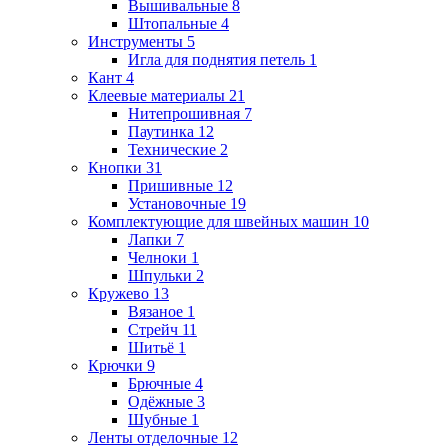
Вышивальные
8
Штопальные
4
Инструменты
5
Игла для поднятия петель
1
Кант
4
Клеевые материалы
21
Нитепрошивная
7
Паутинка
12
Технические
2
Кнопки
31
Пришивные
12
Установочные
19
Комплектующие для швейных машин
10
Лапки
7
Челноки
1
Шпульки
2
Кружево
13
Вязаное
1
Стрейч
11
Шитьё
1
Крючки
9
Брючные
4
Одёжные
3
Шубные
1
Ленты отделочные
12