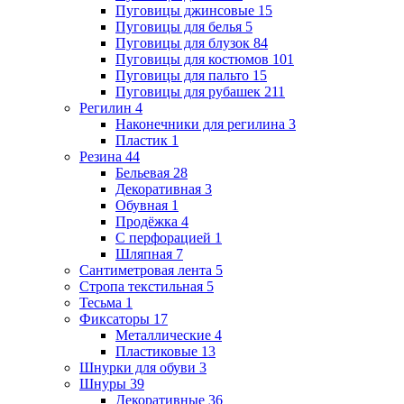
Пуговицы джинсовые
15
Пуговицы для белья
5
Пуговицы для блузок
84
Пуговицы для костюмов
101
Пуговицы для пальто
15
Пуговицы для рубашек
211
Регилин
4
Наконечники для регилина
3
Пластик
1
Резина
44
Бельевая
28
Декоративная
3
Обувная
1
Продёжка
4
С перфорацией
1
Шляпная
7
Сантиметровая лента
5
Стропа текстильная
5
Тесьма
1
Фиксаторы
17
Металлические
4
Пластиковые
13
Шнурки для обуви
3
Шнуры
39
Декоративные
36