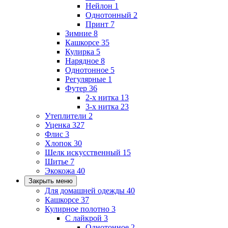
Нейлон
1
Однотонный
2
Принт
7
Зимние
8
Кашкорсе
35
Кулирка
5
Нарядное
8
Однотонное
5
Регулярные
1
Футер
36
2-х нитка
13
3-х нитка
23
Утеплители
2
Уценка
327
Флис
3
Хлопок
30
Шелк искусственный
15
Шитье
7
Экокожа
40
Закрыть меню
Для домашней одежды
40
Кашкорсе
37
Кулирное полотно
3
С лайкрой
3
Однотонное
2