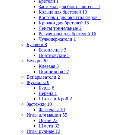
Бретели
1
Застёжки для бюстгальтера
11
Кольца для бретелей
13
Косточки для бюстгальтеров
1
Крючки для бретелей
15
Ленты тоннельные
2
Регуляторы для бретелей
16
Чулкодержатели
1
Булавки
8
Безопасные
3
Портновские
5
Велкро
30
Клеевая
3
Пришивная
27
Вспарыватели
2
Журналы
9
Бурда
6
Верена
1
Шитье и Крой
2
Застёжки
10
Фастексы
10
Иглы для машин
55
Орган
22
Шметц
32
Иглы ручные
12