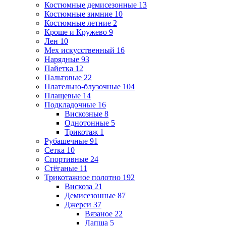
Костюмные демисезонные
13
Костюмные зимние
10
Костюмные летние
2
Кроше и Кружево
9
Лен
10
Мех искусственный
16
Нарядные
93
Пайетка
12
Пальтовые
22
Плательно-блузочные
104
Плащевые
14
Подкладочные
16
Вискозные
8
Однотонные
5
Трикотаж
1
Рубашечные
91
Сетка
10
Спортивные
24
Стёганые
11
Трикотажное полотно
192
Вискоза
21
Демисезонные
87
Джерси
37
Вязаное
22
Лапша
5