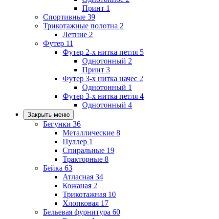
Принт
1
Спортивные
39
Трикотажные полотна
2
Летние
2
Футер
11
Футер 2-х нитка петля
5
Однотонный
2
Принт
3
Футер 3-х нитка начес
2
Однотонный
1
Футер 3-х нитка петля
4
Однотонный
4
Закрыть меню
Бегунки
36
Металлические
8
Пуллер
1
Спиральные
19
Тракторные
8
Бейка
63
Атласная
34
Кожаная
2
Трикотажная
10
Хлопковая
17
Бельевая фурнитура
60