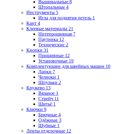
Вышивальные
8
Штопальные
4
Инструменты
5
Игла для поднятия петель
1
Кант
4
Клеевые материалы
21
Нитепрошивная
7
Паутинка
12
Технические
2
Кнопки
31
Пришивные
12
Установочные
19
Комплектующие для швейных машин
10
Лапки
7
Челноки
1
Шпульки
2
Кружево
13
Вязаное
1
Стрейч
11
Шитьё
1
Крючки
9
Брючные
4
Одёжные
3
Шубные
1
Ленты отделочные
12