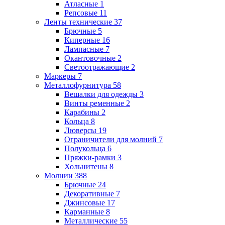
Атласные
1
Репсовые
11
Ленты технические
37
Брючные
5
Киперные
16
Лампасные
7
Окантовочные
2
Светоотражающие
2
Маркеры
7
Металлофурнитура
58
Вешалки для одежды
3
Винты ременные
2
Карабины
2
Кольца
8
Люверсы
19
Ограничители для молний
7
Полукольца
6
Пряжки-рамки
3
Хольнитены
8
Молнии
388
Брючные
24
Декоративные
7
Джинсовые
17
Карманные
8
Металлические
55