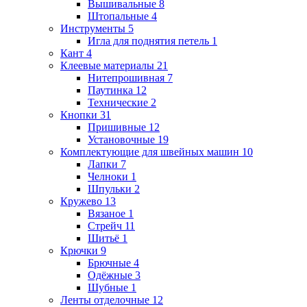
Вышивальные
8
Штопальные
4
Инструменты
5
Игла для поднятия петель
1
Кант
4
Клеевые материалы
21
Нитепрошивная
7
Паутинка
12
Технические
2
Кнопки
31
Пришивные
12
Установочные
19
Комплектующие для швейных машин
10
Лапки
7
Челноки
1
Шпульки
2
Кружево
13
Вязаное
1
Стрейч
11
Шитьё
1
Крючки
9
Брючные
4
Одёжные
3
Шубные
1
Ленты отделочные
12