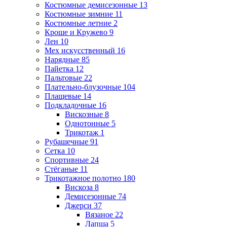
Костюмные демисезонные
13
Костюмные зимние
11
Костюмные летние
2
Кроше и Кружево
9
Лен
10
Мех искусственный
16
Нарядные
85
Пайетка
12
Пальтовые
22
Плательно-блузочные
104
Плащевые
14
Подкладочные
16
Вискозные
8
Однотонные
5
Трикотаж
1
Рубашечные
91
Сетка
10
Спортивные
24
Стёганые
11
Трикотажное полотно
180
Вискоза
8
Демисезонные
74
Джерси
37
Вязаное
22
Лапша
5