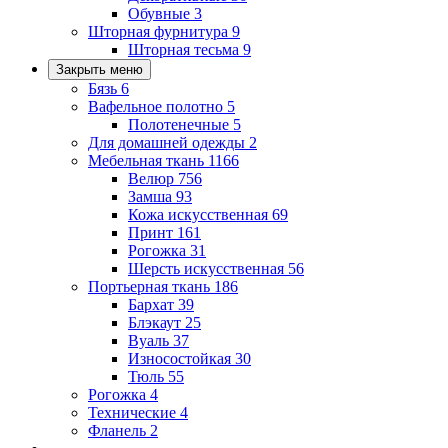
Обувные
3
Шторная фурнитура
9
Шторная тесьма
9
Закрыть меню
Бязь
6
Вафельное полотно
5
Полотенечные
5
Для домашней одежды
2
Мебельная ткань
1166
Велюр
756
Замша
93
Кожа искусственная
69
Принт
161
Рогожка
31
Шерсть искусственная
56
Портьерная ткань
186
Бархат
39
Блэкаут
25
Вуаль
37
Износостойкая
30
Тюль
55
Рогожка
4
Технические
4
Фланель
2