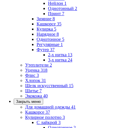
Нейлон
1
Однотонный
2
Принт
7
Зимние
8
Кашкорсе
35
Кулирка
5
Нарядное
8
Однотонное
5
Регулярные
1
Футер
37
2-х нитка
13
3-х нитка
24
Утеплители
2
Уценка
318
Флис
3
Хлопок
31
Шелк искусственный
15
Шитье
7
Экокожа
40
Закрыть меню
Для домашней одежды
41
Кашкорсе
37
Кулирное полотно
3
С лайкрой
3
Однотонное
2