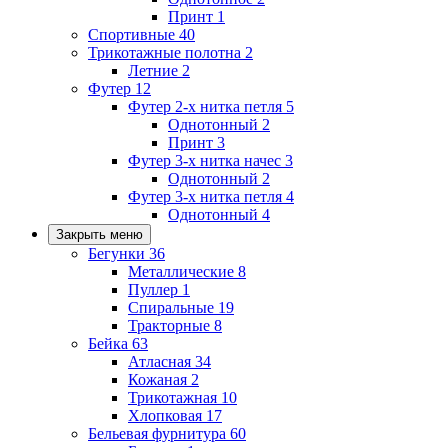
Принт
1
Спортивные
40
Трикотажные полотна
2
Летние
2
Футер
12
Футер 2-х нитка петля
5
Однотонный
2
Принт
3
Футер 3-х нитка начес
3
Однотонный
2
Футер 3-х нитка петля
4
Однотонный
4
Закрыть меню
Бегунки
36
Металлические
8
Пуллер
1
Спиральные
19
Тракторные
8
Бейка
63
Атласная
34
Кожаная
2
Трикотажная
10
Хлопковая
17
Бельевая фурнитура
60