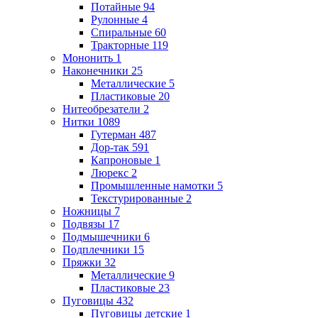
Потайные
94
Рулонные
4
Спиральные
60
Тракторные
119
Мононить
1
Наконечники
25
Металлические
5
Пластиковые
20
Нитеобрезатели
2
Нитки
1089
Гутерман
487
Дор-так
591
Капроновые
1
Люрекс
2
Промышленные намотки
5
Текстурированные
2
Ножницы
7
Подвязы
17
Подмышечники
6
Подплечники
15
Пряжки
32
Металлические
9
Пластиковые
23
Пуговицы
432
Пуговицы детские
1