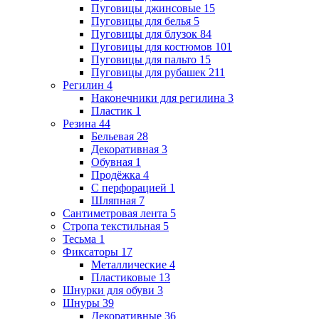
Пуговицы джинсовые
15
Пуговицы для белья
5
Пуговицы для блузок
84
Пуговицы для костюмов
101
Пуговицы для пальто
15
Пуговицы для рубашек
211
Регилин
4
Наконечники для регилина
3
Пластик
1
Резина
44
Бельевая
28
Декоративная
3
Обувная
1
Продёжка
4
С перфорацией
1
Шляпная
7
Сантиметровая лента
5
Стропа текстильная
5
Тесьма
1
Фиксаторы
17
Металлические
4
Пластиковые
13
Шнурки для обуви
3
Шнуры
39
Декоративные
36