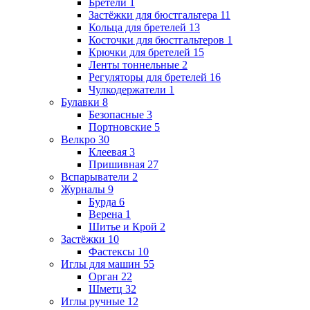
Бретели
1
Застёжки для бюстгальтера
11
Кольца для бретелей
13
Косточки для бюстгальтеров
1
Крючки для бретелей
15
Ленты тоннельные
2
Регуляторы для бретелей
16
Чулкодержатели
1
Булавки
8
Безопасные
3
Портновские
5
Велкро
30
Клеевая
3
Пришивная
27
Вспарыватели
2
Журналы
9
Бурда
6
Верена
1
Шитье и Крой
2
Застёжки
10
Фастексы
10
Иглы для машин
55
Орган
22
Шметц
32
Иглы ручные
12