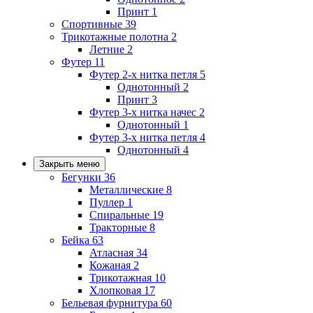
Принт
1
Спортивные
39
Трикотажные полотна
2
Летние
2
Футер
11
Футер 2-х нитка петля
5
Однотонный
2
Принт
3
Футер 3-х нитка начес
2
Однотонный
1
Футер 3-х нитка петля
4
Однотонный
4
Закрыть меню
Бегунки
36
Металлические
8
Пуллер
1
Спиральные
19
Тракторные
8
Бейка
63
Атласная
34
Кожаная
2
Трикотажная
10
Хлопковая
17
Бельевая фурнитура
60