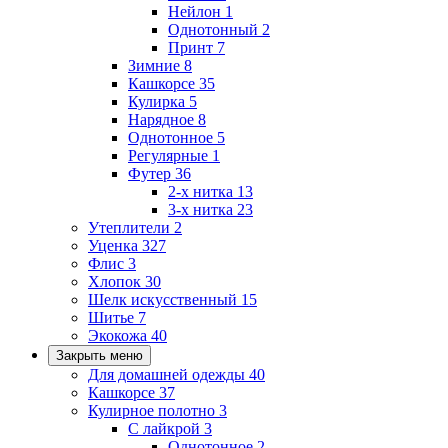
Нейлон
1
Однотонный
2
Принт
7
Зимние
8
Кашкорсе
35
Кулирка
5
Нарядное
8
Однотонное
5
Регулярные
1
Футер
36
2-х нитка
13
3-х нитка
23
Утеплители
2
Уценка
327
Флис
3
Хлопок
30
Шелк искусственный
15
Шитье
7
Экокожа
40
Закрыть меню
Для домашней одежды
40
Кашкорсе
37
Кулирное полотно
3
С лайкрой
3
Однотонное
2