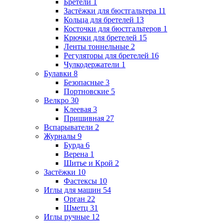
Бретели
1
Застёжки для бюстгальтера
11
Кольца для бретелей
13
Косточки для бюстгальтеров
1
Крючки для бретелей
15
Ленты тоннельные
2
Регуляторы для бретелей
16
Чулкодержатели
1
Булавки
8
Безопасные
3
Портновские
5
Велкро
30
Клеевая
3
Пришивная
27
Вспарыватели
2
Журналы
9
Бурда
6
Верена
1
Шитье и Крой
2
Застёжки
10
Фастексы
10
Иглы для машин
54
Орган
22
Шметц
31
Иглы ручные
12