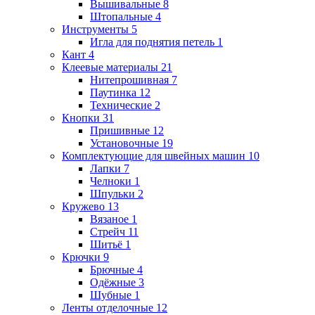
Вышивальные
8
Штопальные
4
Инструменты
5
Игла для поднятия петель
1
Кант
4
Клеевые материалы
21
Нитепрошивная
7
Паутинка
12
Технические
2
Кнопки
31
Пришивные
12
Установочные
19
Комплектующие для швейных машин
10
Лапки
7
Челноки
1
Шпульки
2
Кружево
13
Вязаное
1
Стрейч
11
Шитьё
1
Крючки
9
Брючные
4
Одёжные
3
Шубные
1
Ленты отделочные
12