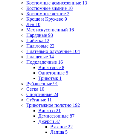
Костюмные демисезонные
13
Костюмные зимние
10
Костюмные летние
2
Кроше и Кружево
9
Лен
10
Мех искусственный
16
Нарядные
93
Пайетка
12
Пальтовые
22
Плательно-блузочные
104
Плащевые
14
Подкладочные
16
Вискозные
8
Однотонные
5
Трикотаж
1
Рубашечные
91
Сетка
10
Спортивные
24
Стёганые
11
Трикотажное полотно
192
Вискоза
21
Демисезонные
87
Джерси
37
Вязаное
22
Лапша
5