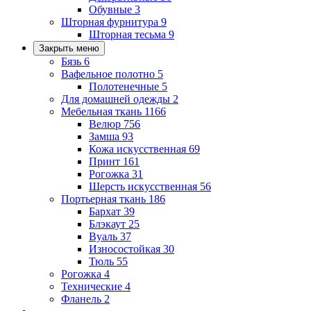
Обувные
3
Шторная фурнитура
9
Шторная тесьма
9
Закрыть меню
Бязь
6
Вафельное полотно
5
Полотенечные
5
Для домашней одежды
2
Мебельная ткань
1166
Велюр
756
Замша
93
Кожа искусственная
69
Принт
161
Рогожка
31
Шерсть искусственная
56
Портьерная ткань
186
Бархат
39
Блэкаут
25
Вуаль
37
Износостойкая
30
Тюль
55
Рогожка
4
Технические
4
Фланель
2