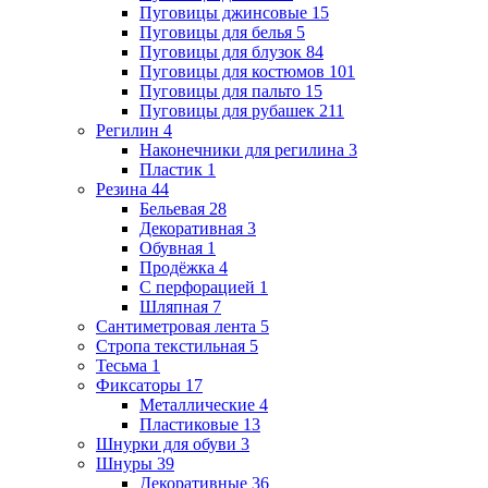
Пуговицы джинсовые
15
Пуговицы для белья
5
Пуговицы для блузок
84
Пуговицы для костюмов
101
Пуговицы для пальто
15
Пуговицы для рубашек
211
Регилин
4
Наконечники для регилина
3
Пластик
1
Резина
44
Бельевая
28
Декоративная
3
Обувная
1
Продёжка
4
С перфорацией
1
Шляпная
7
Сантиметровая лента
5
Стропа текстильная
5
Тесьма
1
Фиксаторы
17
Металлические
4
Пластиковые
13
Шнурки для обуви
3
Шнуры
39
Декоративные
36