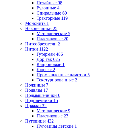
Потайные
98
Рулонные
4
Спиральные
60
Тракторные
119
Мононить
1
Наконечники
25
Металлические
5
Пластиковые
20
Нитеобрезатели
2
Нитки
1122
Гутерман
486
Дор-так
625
Капроновые
1
Люрекс
2
Промышленные намотки
5
Текстурированные
2
Ножницы
7
Подвязы
17
Подмышечники
6
Подплечники
15
Пряжки
32
Металлические
9
Пластиковые
23
Пуговицы
432
Пуговицы детские
1