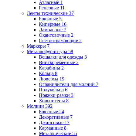
Атласные
1
Репсовые
11
Ленты технические
37
Брючные
5
Киперные
16
Лампасные
7
Окантовочные
2
Светоотражающие
2
Маркеры
7
Металлофурнитура
58
Вешалки для одежды
3
Винты ременные
2
Карабины
2
Кольца
8
Люверсы
19
Ограничители для молний
7
Полукольца
6
Пряжки-рамки
3
Хольнитены
8
Молнии
392
Брючные
24
Декоративные
7
Джинсовые
17
Карманные
8
Металлические
55