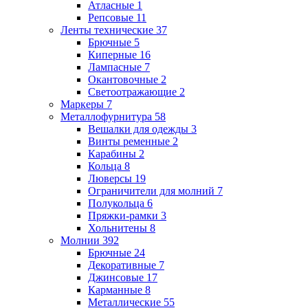
Атласные
1
Репсовые
11
Ленты технические
37
Брючные
5
Киперные
16
Лампасные
7
Окантовочные
2
Светоотражающие
2
Маркеры
7
Металлофурнитура
58
Вешалки для одежды
3
Винты ременные
2
Карабины
2
Кольца
8
Люверсы
19
Ограничители для молний
7
Полукольца
6
Пряжки-рамки
3
Хольнитены
8
Молнии
392
Брючные
24
Декоративные
7
Джинсовые
17
Карманные
8
Металлические
55