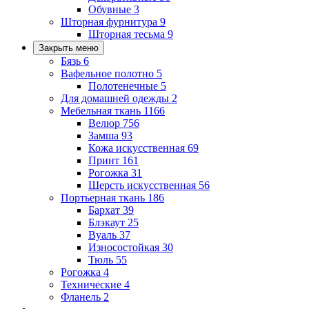
Обувные
3
Шторная фурнитура
9
Шторная тесьма
9
Закрыть меню
Бязь
6
Вафельное полотно
5
Полотенечные
5
Для домашней одежды
2
Мебельная ткань
1166
Велюр
756
Замша
93
Кожа искусственная
69
Принт
161
Рогожка
31
Шерсть искусственная
56
Портьерная ткань
186
Бархат
39
Блэкаут
25
Вуаль
37
Износостойкая
30
Тюль
55
Рогожка
4
Технические
4
Фланель
2