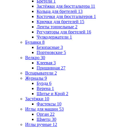
Бретели
1
Застёжки для бюстгальтера
11
Кольца для бретелей
13
Косточки для бюстгальтеров
1
Крючки для бретелей
15
Ленты тоннельные
2
Регуляторы для бретелей
16
Чулкодержатели
1
Булавки
8
Безопасные
3
Портновские
5
Велкро
30
Клеевая
3
Пришивная
27
Вспарыватели
2
Журналы
9
Бурда
6
Верена
1
Шитье и Крой
2
Застёжки
10
Фастексы
10
Иглы для машин
53
Орган
22
Шметц
30
Иглы ручные
12