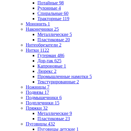
Потайные
98
Рулонные
4
Спиральные
60
Тракторные
119
Мононить
1
Наконечники
25
Металлические
5
Пластиковые
20
Нитеобрезатели
2
Нитки
1122
Гутерман
486
Дор-так
625
Капроновые
1
Люрекс
2
Промышленные намотки
5
Текстурированные
2
Ножницы
7
Подвязы
17
Подмышечники
6
Подплечники
15
Пряжки
32
Металлические
9
Пластиковые
23
Пуговицы
432
Пуговицы детские
1