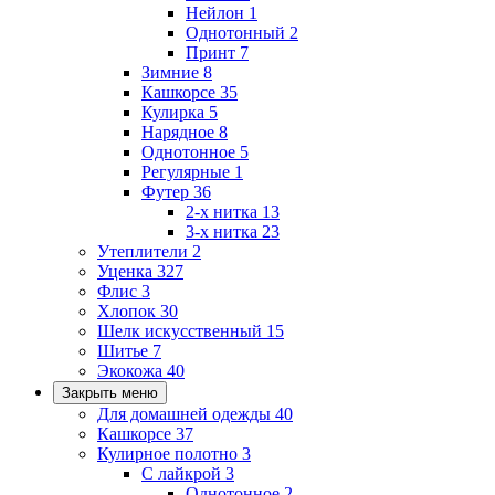
Нейлон
1
Однотонный
2
Принт
7
Зимние
8
Кашкорсе
35
Кулирка
5
Нарядное
8
Однотонное
5
Регулярные
1
Футер
36
2-х нитка
13
3-х нитка
23
Утеплители
2
Уценка
327
Флис
3
Хлопок
30
Шелк искусственный
15
Шитье
7
Экокожа
40
Закрыть меню
Для домашней одежды
40
Кашкорсе
37
Кулирное полотно
3
С лайкрой
3
Однотонное
2