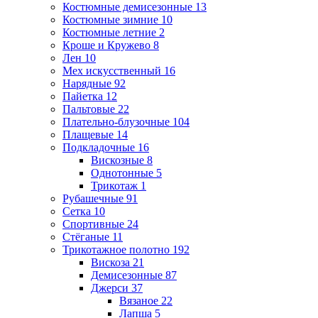
Костюмные демисезонные
13
Костюмные зимние
10
Костюмные летние
2
Кроше и Кружево
8
Лен
10
Мех искусственный
16
Нарядные
92
Пайетка
12
Пальтовые
22
Плательно-блузочные
104
Плащевые
14
Подкладочные
16
Вискозные
8
Однотонные
5
Трикотаж
1
Рубашечные
91
Сетка
10
Спортивные
24
Стёганые
11
Трикотажное полотно
192
Вискоза
21
Демисезонные
87
Джерси
37
Вязаное
22
Лапша
5