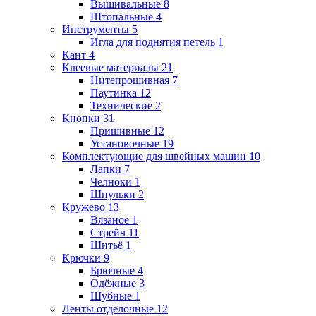
Вышивальные
8
Штопальные
4
Инструменты
5
Игла для поднятия петель
1
Кант
4
Клеевые материалы
21
Нитепрошивная
7
Паутинка
12
Технические
2
Кнопки
31
Пришивные
12
Установочные
19
Комплектующие для швейных машин
10
Лапки
7
Челноки
1
Шпульки
2
Кружево
13
Вязаное
1
Стрейч
11
Шитьё
1
Крючки
9
Брючные
4
Одёжные
3
Шубные
1
Ленты отделочные
12