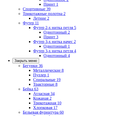
Принт
1
Спортивные
39
Трикотажные полотна
2
Летние
2
Футер
11
Футер 2-х нитка петля
5
Однотонный
2
Принт
3
Футер 3-х нитка начес
2
Однотонный
1
Футер 3-х нитка петля
4
Однотонный
4
Закрыть меню
Бегунки
36
Металлические
8
Пуллер
1
Спиральные
19
Тракторные
8
Бейка
63
Атласная
34
Кожаная
2
Трикотажная
10
Хлопковая
17
Бельевая фурнитура
60