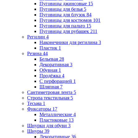
Пуговицы джинсовые
15
Пуговицы для белья
5
Пуговицы для блузок
84
Пуговицы для костюмов
101
Пуговицы для пальто
15
Пуговицы для рубашек
211
Регилин
4
Наконечники для регилина
3
Пластик
1
Резина
44
Бельевая
28
Декоративная
3
Обувная
1
Продёжка
4
С перфорацией
1
Шляпная
7
Сантиметровая лента
5
Стропа текстильная
5
Тесьма
1
Фиксаторы
17
Металлические
4
Пластиковые
13
Шнурки для обуви
3
Шнуры
39
Декоративные
36