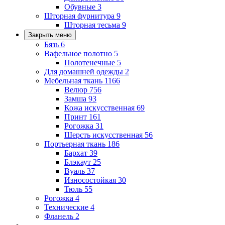
Обувные
3
Шторная фурнитура
9
Шторная тесьма
9
Закрыть меню
Бязь
6
Вафельное полотно
5
Полотенечные
5
Для домашней одежды
2
Мебельная ткань
1166
Велюр
756
Замша
93
Кожа искусственная
69
Принт
161
Рогожка
31
Шерсть искусственная
56
Портьерная ткань
186
Бархат
39
Блэкаут
25
Вуаль
37
Износостойкая
30
Тюль
55
Рогожка
4
Технические
4
Фланель
2