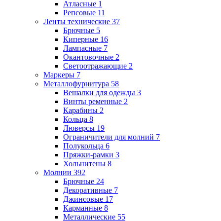
Атласные
1
Репсовые
11
Ленты технические
37
Брючные
5
Киперные
16
Лампасные
7
Окантовочные
2
Светоотражающие
2
Маркеры
7
Металлофурнитура
58
Вешалки для одежды
3
Винты ременные
2
Карабины
2
Кольца
8
Люверсы
19
Ограничители для молний
7
Полукольца
6
Пряжки-рамки
3
Хольнитены
8
Молнии
392
Брючные
24
Декоративные
7
Джинсовые
17
Карманные
8
Металлические
55