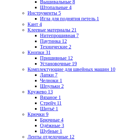
Вышивальные
8
Штопальные
4
Инструменты
5
Игла для поднятия петель
1
Кант
4
Клеевые материалы
21
Нитепрошивная
7
Паутинка
12
Технические
2
Кнопки
31
Пришивные
12
Установочные
19
Комплектующие для швейных машин
10
Лапки
7
Челноки
1
Шпульки
2
Кружево
13
Вязаное
1
Стрейч
11
Шитьё
1
Крючки
9
Брючные
4
Одёжные
3
Шубные
1
Ленты отделочные
12