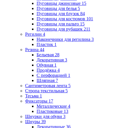
Пуговицы джинсовые
15
Пуговицы для белья
5
Пуговицы для блузок
84
Пуговицы для костюмов
101
Пуговицы для пальто
15
Пуговицы для рубашек
211
Регилин
4
Наконечники для регилина
3
Пластик
1
Резина
44
Бельевая
28
Декоративная
3
Обувная
1
Продёжка
4
С перфорацией
1
Шляпная
7
Сантиметровая лента
5
Стропа текстильная
5
Тесьма
1
Фиксаторы
17
Металлические
4
Пластиковые
13
Шнурки для обуви
3
Шнуры
39
Декоративные
36