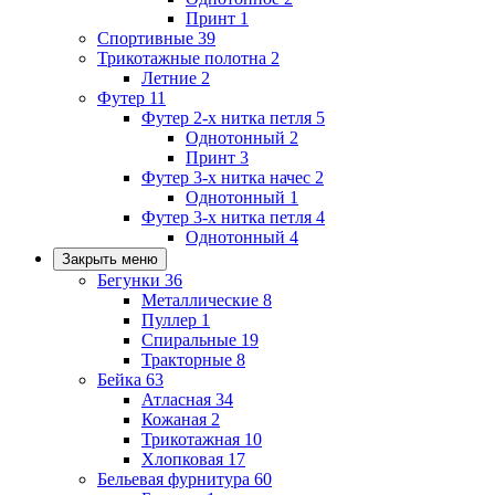
Принт
1
Спортивные
39
Трикотажные полотна
2
Летние
2
Футер
11
Футер 2-х нитка петля
5
Однотонный
2
Принт
3
Футер 3-х нитка начес
2
Однотонный
1
Футер 3-х нитка петля
4
Однотонный
4
Закрыть меню
Бегунки
36
Металлические
8
Пуллер
1
Спиральные
19
Тракторные
8
Бейка
63
Атласная
34
Кожаная
2
Трикотажная
10
Хлопковая
17
Бельевая фурнитура
60