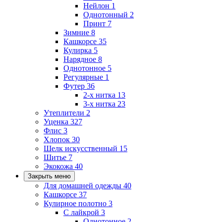
Нейлон
1
Однотонный
2
Принт
7
Зимние
8
Кашкорсе
35
Кулирка
5
Нарядное
8
Однотонное
5
Регулярные
1
Футер
36
2-х нитка
13
3-х нитка
23
Утеплители
2
Уценка
327
Флис
3
Хлопок
30
Шелк искусственный
15
Шитье
7
Экокожа
40
Закрыть меню
Для домашней одежды
40
Кашкорсе
37
Кулирное полотно
3
С лайкрой
3
Однотонное
2