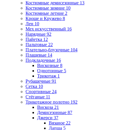
Костюмные демисезонные
13
Костюмные зимние
10
Костюмные летние
2
Кроше и Кружево
8
Лен
10
Мех искусственный
16
Нарядные
92
Пайетка
12
Пальтовые
22
Плательно-блузочные
104
Плащевые
14
Подкладочные
16
Вискозные
8
Однотонные
5
Трикотаж
1
Рубашечные
91
Сетка
10
Спортивные
24
Стёганые
11
Трикотажное полотно
192
Вискоза
21
Демисезонные
87
Джерси
37
Вязаное
22
Лапша
5