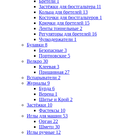
Бретели
1
Застёжки для бюстгальтера
11
Кольца для бретелей
13
Косточки для бюстгальтеров
1
Крючки для бретелей
15
Ленты тоннельные
2
Регуляторы для бретелей
16
Чулкодержатели
1
Булавки
8
Безопасные
3
Портновские
5
Велкро
30
Клеевая
3
Пришивная
27
Вспарыватели
2
Журналы
9
Бурда
6
Верена
1
Шитье и Крой
2
Застёжки
10
Фастексы
10
Иглы для машин
53
Орган
22
Шметц
30
Иглы ручные
12