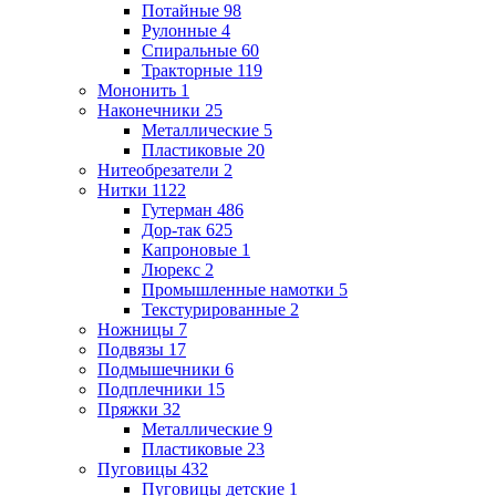
Потайные
98
Рулонные
4
Спиральные
60
Тракторные
119
Мононить
1
Наконечники
25
Металлические
5
Пластиковые
20
Нитеобрезатели
2
Нитки
1122
Гутерман
486
Дор-так
625
Капроновые
1
Люрекс
2
Промышленные намотки
5
Текстурированные
2
Ножницы
7
Подвязы
17
Подмышечники
6
Подплечники
15
Пряжки
32
Металлические
9
Пластиковые
23
Пуговицы
432
Пуговицы детские
1