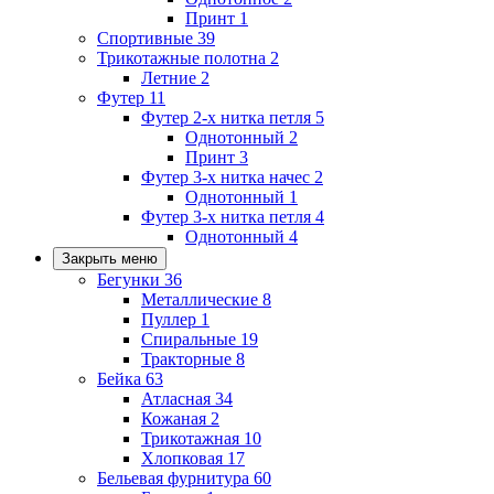
Принт
1
Спортивные
39
Трикотажные полотна
2
Летние
2
Футер
11
Футер 2-х нитка петля
5
Однотонный
2
Принт
3
Футер 3-х нитка начес
2
Однотонный
1
Футер 3-х нитка петля
4
Однотонный
4
Закрыть меню
Бегунки
36
Металлические
8
Пуллер
1
Спиральные
19
Тракторные
8
Бейка
63
Атласная
34
Кожаная
2
Трикотажная
10
Хлопковая
17
Бельевая фурнитура
60