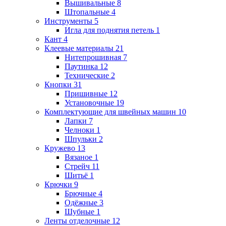
Вышивальные
8
Штопальные
4
Инструменты
5
Игла для поднятия петель
1
Кант
4
Клеевые материалы
21
Нитепрошивная
7
Паутинка
12
Технические
2
Кнопки
31
Пришивные
12
Установочные
19
Комплектующие для швейных машин
10
Лапки
7
Челноки
1
Шпульки
2
Кружево
13
Вязаное
1
Стрейч
11
Шитьё
1
Крючки
9
Брючные
4
Одёжные
3
Шубные
1
Ленты отделочные
12