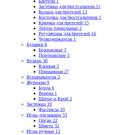
Бретели
1
Застёжки для бюстгальтера
11
Кольца для бретелей
13
Косточки для бюстгальтеров
1
Крючки для бретелей
15
Ленты тоннельные
2
Регуляторы для бретелей
16
Чулкодержатели
1
Булавки
8
Безопасные
3
Портновские
5
Велкро
30
Клеевая
3
Пришивная
27
Вспарыватели
2
Журналы
9
Бурда
6
Верена
1
Шитье и Крой
2
Застёжки
10
Фастексы
10
Иглы для машин
55
Орган
22
Шметц
32
Иглы ручные
12