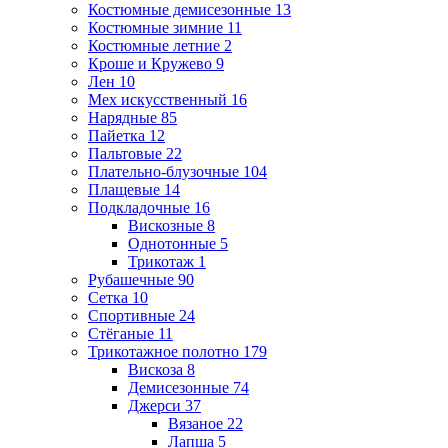
Костюмные демисезонные
13
Костюмные зимние
11
Костюмные летние
2
Кроше и Кружево
9
Лен
10
Мех искусственный
16
Нарядные
85
Пайетка
12
Пальтовые
22
Плательно-блузочные
104
Плащевые
14
Подкладочные
16
Вискозные
8
Однотонные
5
Трикотаж
1
Рубашечные
90
Сетка
10
Спортивные
24
Стёганые
11
Трикотажное полотно
179
Вискоза
8
Демисезонные
74
Джерси
37
Вязаное
22
Лапша
5