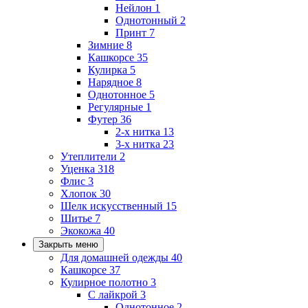
Нейлон
1
Однотонный
2
Принт
7
Зимние
8
Кашкорсе
35
Кулирка
5
Нарядное
8
Однотонное
5
Регулярные
1
Футер
36
2-х нитка
13
3-х нитка
23
Утеплители
2
Уценка
318
Флис
3
Хлопок
30
Шелк искусственный
15
Шитье
7
Экокожа
40
Закрыть меню
Для домашней одежды
40
Кашкорсе
37
Кулирное полотно
3
С лайкрой
3
Однотонное
2