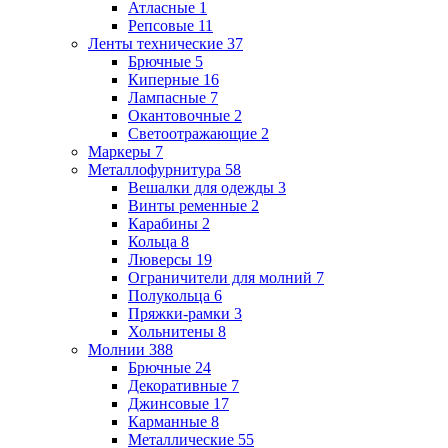
Атласные
1
Репсовые
11
Ленты технические
37
Брючные
5
Киперные
16
Лампасные
7
Окантовочные
2
Светоотражающие
2
Маркеры
7
Металлофурнитура
58
Вешалки для одежды
3
Винты ременные
2
Карабины
2
Кольца
8
Люверсы
19
Ограничители для молний
7
Полукольца
6
Пряжки-рамки
3
Хольнитены
8
Молнии
388
Брючные
24
Декоративные
7
Джинсовые
17
Карманные
8
Металлические
55