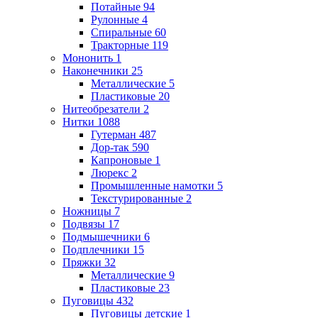
Потайные
94
Рулонные
4
Спиральные
60
Тракторные
119
Мононить
1
Наконечники
25
Металлические
5
Пластиковые
20
Нитеобрезатели
2
Нитки
1088
Гутерман
487
Дор-так
590
Капроновые
1
Люрекс
2
Промышленные намотки
5
Текстурированные
2
Ножницы
7
Подвязы
17
Подмышечники
6
Подплечники
15
Пряжки
32
Металлические
9
Пластиковые
23
Пуговицы
432
Пуговицы детские
1