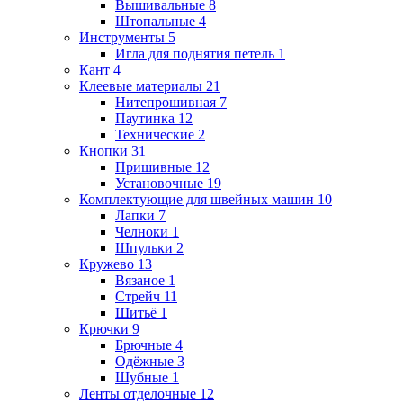
Вышивальные
8
Штопальные
4
Инструменты
5
Игла для поднятия петель
1
Кант
4
Клеевые материалы
21
Нитепрошивная
7
Паутинка
12
Технические
2
Кнопки
31
Пришивные
12
Установочные
19
Комплектующие для швейных машин
10
Лапки
7
Челноки
1
Шпульки
2
Кружево
13
Вязаное
1
Стрейч
11
Шитьё
1
Крючки
9
Брючные
4
Одёжные
3
Шубные
1
Ленты отделочные
12