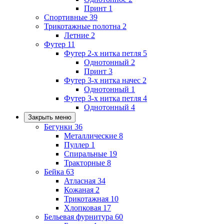
Принт
1
Спортивные
39
Трикотажные полотна
2
Летние
2
Футер
11
Футер 2-х нитка петля
5
Однотонный
2
Принт
3
Футер 3-х нитка начес
2
Однотонный
1
Футер 3-х нитка петля
4
Однотонный
4
Закрыть меню
Бегунки
36
Металлические
8
Пуллер
1
Спиральные
19
Тракторные
8
Бейка
63
Атласная
34
Кожаная
2
Трикотажная
10
Хлопковая
17
Бельевая фурнитура
60