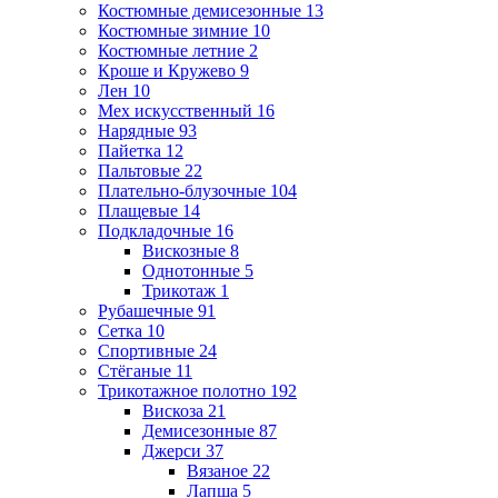
Костюмные демисезонные
13
Костюмные зимние
10
Костюмные летние
2
Кроше и Кружево
9
Лен
10
Мех искусственный
16
Нарядные
93
Пайетка
12
Пальтовые
22
Плательно-блузочные
104
Плащевые
14
Подкладочные
16
Вискозные
8
Однотонные
5
Трикотаж
1
Рубашечные
91
Сетка
10
Спортивные
24
Стёганые
11
Трикотажное полотно
192
Вискоза
21
Демисезонные
87
Джерси
37
Вязаное
22
Лапша
5