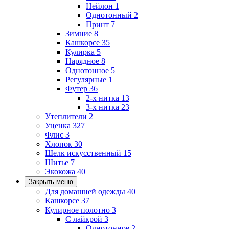
Нейлон
1
Однотонный
2
Принт
7
Зимние
8
Кашкорсе
35
Кулирка
5
Нарядное
8
Однотонное
5
Регулярные
1
Футер
36
2-х нитка
13
3-х нитка
23
Утеплители
2
Уценка
327
Флис
3
Хлопок
30
Шелк искусственный
15
Шитье
7
Экокожа
40
Закрыть меню
Для домашней одежды
40
Кашкорсе
37
Кулирное полотно
3
С лайкрой
3
Однотонное
2