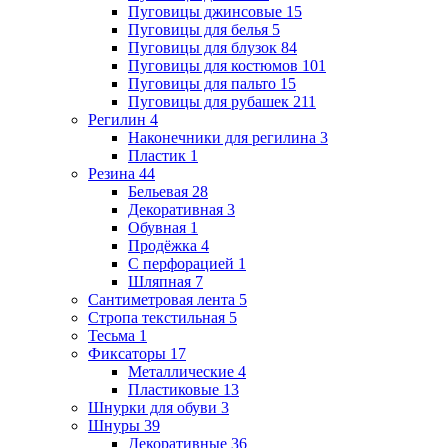
Пуговицы джинсовые
15
Пуговицы для белья
5
Пуговицы для блузок
84
Пуговицы для костюмов
101
Пуговицы для пальто
15
Пуговицы для рубашек
211
Регилин
4
Наконечники для регилина
3
Пластик
1
Резина
44
Бельевая
28
Декоративная
3
Обувная
1
Продёжка
4
С перфорацией
1
Шляпная
7
Сантиметровая лента
5
Стропа текстильная
5
Тесьма
1
Фиксаторы
17
Металлические
4
Пластиковые
13
Шнурки для обуви
3
Шнуры
39
Декоративные
36