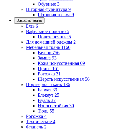
Обувные
3
Шторная фурнитура
9
Шторная тесьма
9
Закрыть меню
Бязь
6
Вафельное полотно
5
Полотенечные
5
Для домашней одежды
2
Мебельная ткань
1166
Велюр
756
Замша
93
Кожа искусственная
69
Принт
161
Рогожка
31
Шерсть искусственная
56
Портьерная ткань
186
Бархат
39
Блэкаут
25
Вуаль
37
Износостойкая
30
Тюль
55
Рогожка
4
Технические
4
Фланель
2