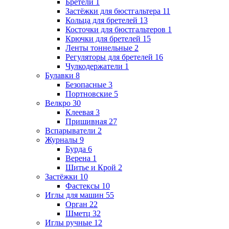
Бретели
1
Застёжки для бюстгальтера
11
Кольца для бретелей
13
Косточки для бюстгальтеров
1
Крючки для бретелей
15
Ленты тоннельные
2
Регуляторы для бретелей
16
Чулкодержатели
1
Булавки
8
Безопасные
3
Портновские
5
Велкро
30
Клеевая
3
Пришивная
27
Вспарыватели
2
Журналы
9
Бурда
6
Верена
1
Шитье и Крой
2
Застёжки
10
Фастексы
10
Иглы для машин
55
Орган
22
Шметц
32
Иглы ручные
12