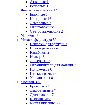
Атласные
1
Репсовые
11
Ленты технические
37
Брючные
5
Киперные
16
Лампасные
7
Окантовочные
2
Светоотражающие
2
Маркеры
7
Металлофурнитура
58
Вешалки для одежды
3
Винты ременные
2
Карабины
2
Кольца
8
Люверсы
19
Ограничители для молний
7
Полукольца
6
Пряжки-рамки
3
Хольнитены
8
Молнии
392
Брючные
24
Декоративные
7
Джинсовые
17
Карманные
8
Металлические
55