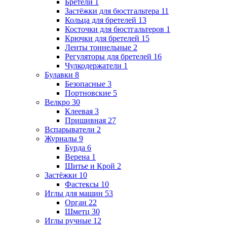
Бретели
1
Застёжки для бюстгальтера
11
Кольца для бретелей
13
Косточки для бюстгальтеров
1
Крючки для бретелей
15
Ленты тоннельные
2
Регуляторы для бретелей
16
Чулкодержатели
1
Булавки
8
Безопасные
3
Портновские
5
Велкро
30
Клеевая
3
Пришивная
27
Вспарыватели
2
Журналы
9
Бурда
6
Верена
1
Шитье и Крой
2
Застёжки
10
Фастексы
10
Иглы для машин
53
Орган
22
Шметц
30
Иглы ручные
12