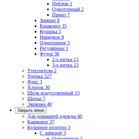
Нейлон
1
Однотонный
2
Принт
7
Зимние
8
Кашкорсе
35
Кулирка
5
Нарядное
8
Однотонное
5
Регулярные
1
Футер
36
2-х нитка
13
3-х нитка
23
Утеплители
2
Уценка
327
Флис
3
Хлопок
30
Шелк искусственный
15
Шитье
7
Экокожа
40
Закрыть меню
Для домашней одежды
40
Кашкорсе
37
Кулирное полотно
3
С лайкрой
3
Однотонное
2