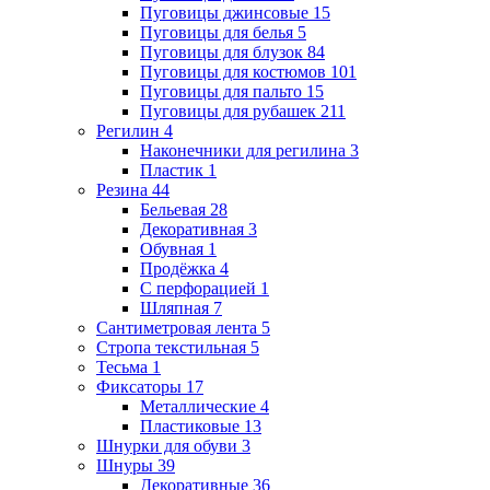
Пуговицы джинсовые
15
Пуговицы для белья
5
Пуговицы для блузок
84
Пуговицы для костюмов
101
Пуговицы для пальто
15
Пуговицы для рубашек
211
Регилин
4
Наконечники для регилина
3
Пластик
1
Резина
44
Бельевая
28
Декоративная
3
Обувная
1
Продёжка
4
С перфорацией
1
Шляпная
7
Сантиметровая лента
5
Стропа текстильная
5
Тесьма
1
Фиксаторы
17
Металлические
4
Пластиковые
13
Шнурки для обуви
3
Шнуры
39
Декоративные
36