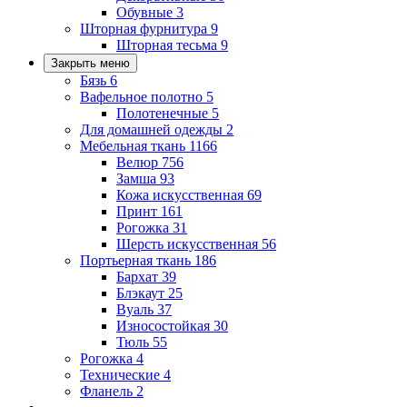
Обувные
3
Шторная фурнитура
9
Шторная тесьма
9
Закрыть меню
Бязь
6
Вафельное полотно
5
Полотенечные
5
Для домашней одежды
2
Мебельная ткань
1166
Велюр
756
Замша
93
Кожа искусственная
69
Принт
161
Рогожка
31
Шерсть искусственная
56
Портьерная ткань
186
Бархат
39
Блэкаут
25
Вуаль
37
Износостойкая
30
Тюль
55
Рогожка
4
Технические
4
Фланель
2