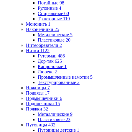
Потайные
98
Рулонные
4
Спиральные
60
Тракторные
119
Мононить
1
Наконечники
25
Металлические
5
Пластиковые
20
Нитеобрезатели
2
Нитки
1122
Гутерман
486
Дор-так
625
Капроновые
1
Люрекс
2
Промышленные намотки
5
Текстурированные
2
Ножницы
7
Подвязы
17
Подмышечники
6
Подплечники
15
Пряжки
32
Металлические
9
Пластиковые
23
Пуговицы
432
Пуговицы детские
1