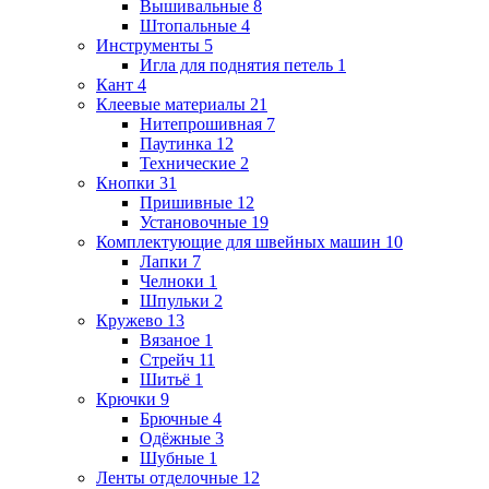
Вышивальные
8
Штопальные
4
Инструменты
5
Игла для поднятия петель
1
Кант
4
Клеевые материалы
21
Нитепрошивная
7
Паутинка
12
Технические
2
Кнопки
31
Пришивные
12
Установочные
19
Комплектующие для швейных машин
10
Лапки
7
Челноки
1
Шпульки
2
Кружево
13
Вязаное
1
Стрейч
11
Шитьё
1
Крючки
9
Брючные
4
Одёжные
3
Шубные
1
Ленты отделочные
12