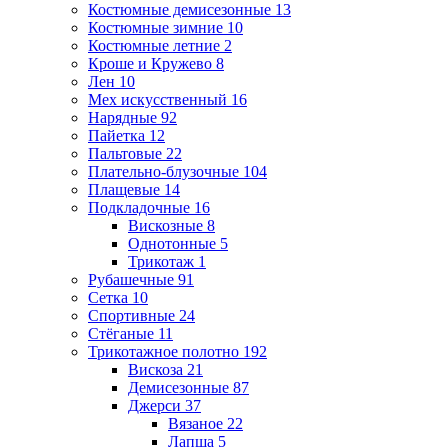
Костюмные демисезонные
13
Костюмные зимние
10
Костюмные летние
2
Кроше и Кружево
8
Лен
10
Мех искусственный
16
Нарядные
92
Пайетка
12
Пальтовые
22
Плательно-блузочные
104
Плащевые
14
Подкладочные
16
Вискозные
8
Однотонные
5
Трикотаж
1
Рубашечные
91
Сетка
10
Спортивные
24
Стёганые
11
Трикотажное полотно
192
Вискоза
21
Демисезонные
87
Джерси
37
Вязаное
22
Лапша
5