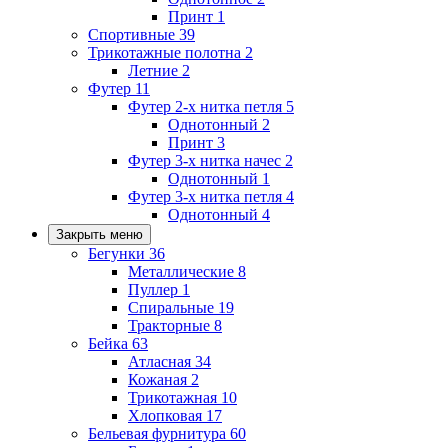
Принт
1
Спортивные
39
Трикотажные полотна
2
Летние
2
Футер
11
Футер 2-х нитка петля
5
Однотонный
2
Принт
3
Футер 3-х нитка начес
2
Однотонный
1
Футер 3-х нитка петля
4
Однотонный
4
Закрыть меню
Бегунки
36
Металлические
8
Пуллер
1
Спиральные
19
Тракторные
8
Бейка
63
Атласная
34
Кожаная
2
Трикотажная
10
Хлопковая
17
Бельевая фурнитура
60