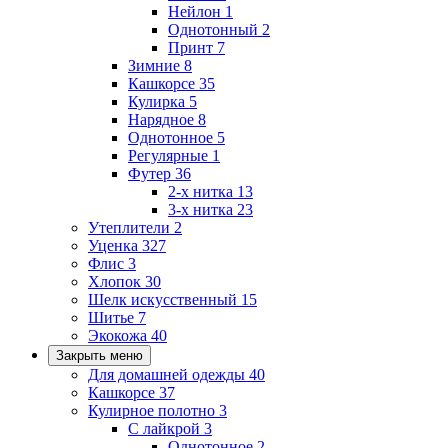
Нейлон
1
Однотонный
2
Принт
7
Зимние
8
Кашкорсе
35
Кулирка
5
Нарядное
8
Однотонное
5
Регулярные
1
Футер
36
2-х нитка
13
3-х нитка
23
Утеплители
2
Уценка
327
Флис
3
Хлопок
30
Шелк искусственный
15
Шитье
7
Экокожа
40
Закрыть меню
Для домашней одежды
40
Кашкорсе
37
Кулирное полотно
3
С лайкрой
3
Однотонное
2