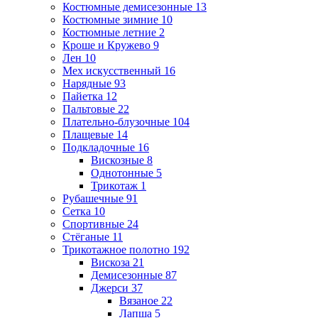
Костюмные демисезонные
13
Костюмные зимние
10
Костюмные летние
2
Кроше и Кружево
9
Лен
10
Мех искусственный
16
Нарядные
93
Пайетка
12
Пальтовые
22
Плательно-блузочные
104
Плащевые
14
Подкладочные
16
Вискозные
8
Однотонные
5
Трикотаж
1
Рубашечные
91
Сетка
10
Спортивные
24
Стёганые
11
Трикотажное полотно
192
Вискоза
21
Демисезонные
87
Джерси
37
Вязаное
22
Лапша
5