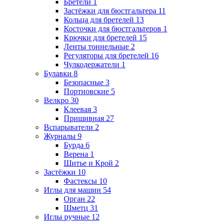
Бретели
1
Застёжки для бюстгальтера
11
Кольца для бретелей
13
Косточки для бюстгальтеров
1
Крючки для бретелей
15
Ленты тоннельные
2
Регуляторы для бретелей
16
Чулкодержатели
1
Булавки
8
Безопасные
3
Портновские
5
Велкро
30
Клеевая
3
Пришивная
27
Вспарыватели
2
Журналы
9
Бурда
6
Верена
1
Шитье и Крой
2
Застёжки
10
Фастексы
10
Иглы для машин
54
Орган
22
Шметц
31
Иглы ручные
12