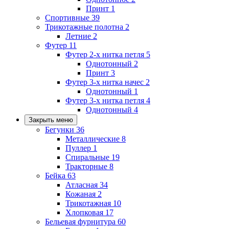
Принт
1
Спортивные
39
Трикотажные полотна
2
Летние
2
Футер
11
Футер 2-х нитка петля
5
Однотонный
2
Принт
3
Футер 3-х нитка начес
2
Однотонный
1
Футер 3-х нитка петля
4
Однотонный
4
Закрыть меню
Бегунки
36
Металлические
8
Пуллер
1
Спиральные
19
Тракторные
8
Бейка
63
Атласная
34
Кожаная
2
Трикотажная
10
Хлопковая
17
Бельевая фурнитура
60