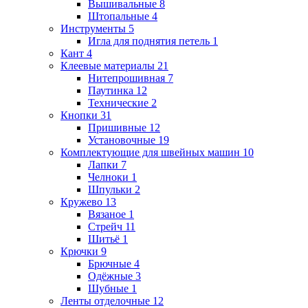
Вышивальные
8
Штопальные
4
Инструменты
5
Игла для поднятия петель
1
Кант
4
Клеевые материалы
21
Нитепрошивная
7
Паутинка
12
Технические
2
Кнопки
31
Пришивные
12
Установочные
19
Комплектующие для швейных машин
10
Лапки
7
Челноки
1
Шпульки
2
Кружево
13
Вязаное
1
Стрейч
11
Шитьё
1
Крючки
9
Брючные
4
Одёжные
3
Шубные
1
Ленты отделочные
12