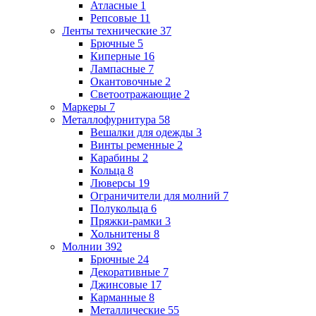
Атласные
1
Репсовые
11
Ленты технические
37
Брючные
5
Киперные
16
Лампасные
7
Окантовочные
2
Светоотражающие
2
Маркеры
7
Металлофурнитура
58
Вешалки для одежды
3
Винты ременные
2
Карабины
2
Кольца
8
Люверсы
19
Ограничители для молний
7
Полукольца
6
Пряжки-рамки
3
Хольнитены
8
Молнии
392
Брючные
24
Декоративные
7
Джинсовые
17
Карманные
8
Металлические
55