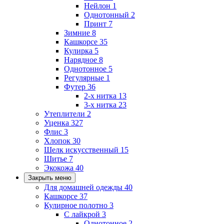
Нейлон
1
Однотонный
2
Принт
7
Зимние
8
Кашкорсе
35
Кулирка
5
Нарядное
8
Однотонное
5
Регулярные
1
Футер
36
2-х нитка
13
3-х нитка
23
Утеплители
2
Уценка
327
Флис
3
Хлопок
30
Шелк искусственный
15
Шитье
7
Экокожа
40
Закрыть меню
Для домашней одежды
40
Кашкорсе
37
Кулирное полотно
3
С лайкрой
3
Однотонное
2