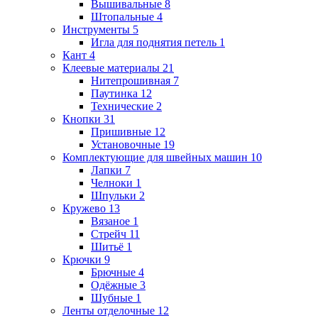
Вышивальные
8
Штопальные
4
Инструменты
5
Игла для поднятия петель
1
Кант
4
Клеевые материалы
21
Нитепрошивная
7
Паутинка
12
Технические
2
Кнопки
31
Пришивные
12
Установочные
19
Комплектующие для швейных машин
10
Лапки
7
Челноки
1
Шпульки
2
Кружево
13
Вязаное
1
Стрейч
11
Шитьё
1
Крючки
9
Брючные
4
Одёжные
3
Шубные
1
Ленты отделочные
12