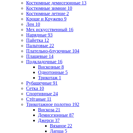
Костюмные демисезонные
13
Костюмные зимние
10
Костюмные летние
2
Кроше и Кружево
9
Лен
10
Мех искусственный
16
Нарядные
93
Пайетка
12
Пальтовые
22
Плательно-блузочные
104
Плащевые
14
Подкладочные
16
Вискозные
8
Однотонные
5
Трикотаж
1
Рубашечные
91
Сетка
10
Спортивные
24
Стёганые
11
Трикотажное полотно
192
Вискоза
21
Демисезонные
87
Джерси
37
Вязаное
22
Лапша
5