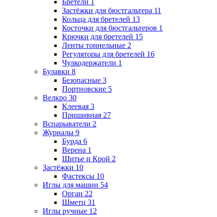
Бретели
1
Застёжки для бюстгальтера
11
Кольца для бретелей
13
Косточки для бюстгальтеров
1
Крючки для бретелей
15
Ленты тоннельные
2
Регуляторы для бретелей
16
Чулкодержатели
1
Булавки
8
Безопасные
3
Портновские
5
Велкро
30
Клеевая
3
Пришивная
27
Вспарыватели
2
Журналы
9
Бурда
6
Верена
1
Шитье и Крой
2
Застёжки
10
Фастексы
10
Иглы для машин
54
Орган
22
Шметц
31
Иглы ручные
12