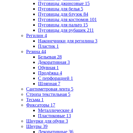
Пуговицы джинсовые
15
Пуговицы для белья
5
Пуговицы для блузок
84
Пуговицы для костюмов
101
Пуговицы для пальто
15
Пуговицы для рубашек
211
Регилин
4
Наконечники для регилина
3
Пластик
1
Резина
44
Бельевая
28
Декоративная
3
Обувная
1
Продёжка
4
С перфорацией
1
Шляпная
7
Сантиметровая лента
5
Стропа текстильная
5
Тесьма
1
Фиксаторы
17
Металлические
4
Пластиковые
13
Шнурки для обуви
3
Шнуры
39
Декоративные
36