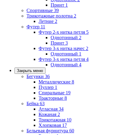
Принт
1
Спортивные
39
Трикотажные полотна
2
Летние
2
Футер
11
Футер 2-х нитка петля
5
Однотонный
2
Принт
3
Футер 3-х нитка начес
2
Однотонный
1
Футер 3-х нитка петля
4
Однотонный
4
Закрыть меню
Бегунки
36
Металлические
8
Пуллер
1
Спиральные
19
Тракторные
8
Бейка
63
Атласная
34
Кожаная
2
Трикотажная
10
Хлопковая
17
Бельевая фурнитура
60