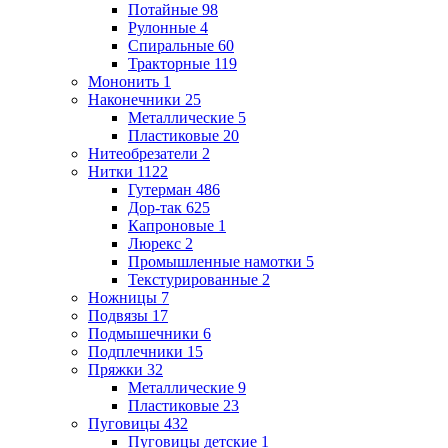
Потайные
98
Рулонные
4
Спиральные
60
Тракторные
119
Мононить
1
Наконечники
25
Металлические
5
Пластиковые
20
Нитеобрезатели
2
Нитки
1122
Гутерман
486
Дор-так
625
Капроновые
1
Люрекс
2
Промышленные намотки
5
Текстурированные
2
Ножницы
7
Подвязы
17
Подмышечники
6
Подплечники
15
Пряжки
32
Металлические
9
Пластиковые
23
Пуговицы
432
Пуговицы детские
1