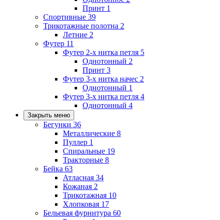
Принт
1
Спортивные
39
Трикотажные полотна
2
Летние
2
Футер
11
Футер 2-х нитка петля
5
Однотонный
2
Принт
3
Футер 3-х нитка начес
2
Однотонный
1
Футер 3-х нитка петля
4
Однотонный
4
Закрыть меню
Бегунки
36
Металлические
8
Пуллер
1
Спиральные
19
Тракторные
8
Бейка
63
Атласная
34
Кожаная
2
Трикотажная
10
Хлопковая
17
Бельевая фурнитура
60