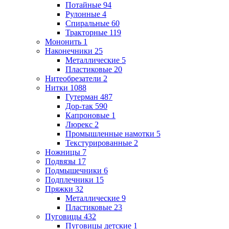
Потайные
94
Рулонные
4
Спиральные
60
Тракторные
119
Мононить
1
Наконечники
25
Металлические
5
Пластиковые
20
Нитеобрезатели
2
Нитки
1088
Гутерман
487
Дор-так
590
Капроновые
1
Люрекс
2
Промышленные намотки
5
Текстурированные
2
Ножницы
7
Подвязы
17
Подмышечники
6
Подплечники
15
Пряжки
32
Металлические
9
Пластиковые
23
Пуговицы
432
Пуговицы детские
1