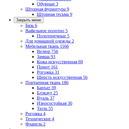
Обувные
3
Шторная фурнитура
9
Шторная тесьма
9
Закрыть меню
Бязь
6
Вафельное полотно
5
Полотенечные
5
Для домашней одежды
2
Мебельная ткань
1166
Велюр
756
Замша
93
Кожа искусственная
69
Принт
161
Рогожка
31
Шерсть искусственная
56
Портьерная ткань
186
Бархат
39
Блэкаут
25
Вуаль
37
Износостойкая
30
Тюль
55
Рогожка
4
Технические
4
Фланель
2