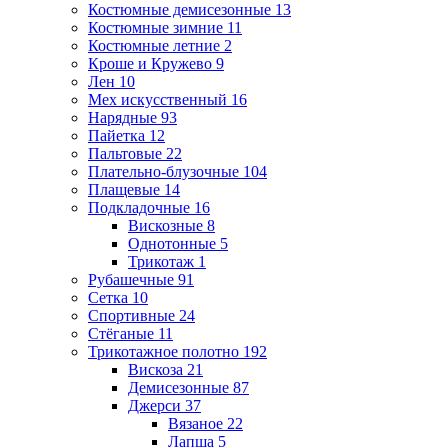
Костюмные демисезонные
13
Костюмные зимние
11
Костюмные летние
2
Кроше и Кружево
9
Лен
10
Мех искусственный
16
Нарядные
93
Пайетка
12
Пальтовые
22
Плательно-блузочные
104
Плащевые
14
Подкладочные
16
Вискозные
8
Однотонные
5
Трикотаж
1
Рубашечные
91
Сетка
10
Спортивные
24
Стёганые
11
Трикотажное полотно
192
Вискоза
21
Демисезонные
87
Джерси
37
Вязаное
22
Лапша
5