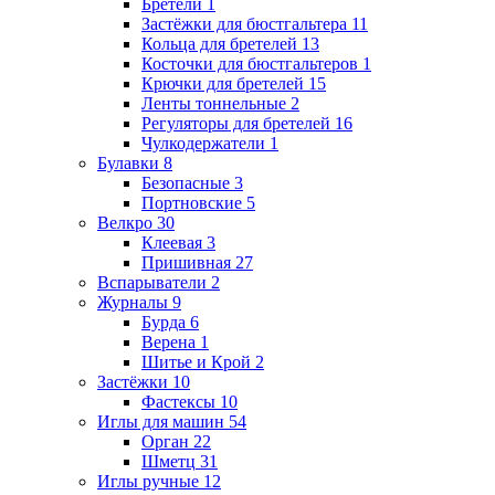
Бретели
1
Застёжки для бюстгальтера
11
Кольца для бретелей
13
Косточки для бюстгальтеров
1
Крючки для бретелей
15
Ленты тоннельные
2
Регуляторы для бретелей
16
Чулкодержатели
1
Булавки
8
Безопасные
3
Портновские
5
Велкро
30
Клеевая
3
Пришивная
27
Вспарыватели
2
Журналы
9
Бурда
6
Верена
1
Шитье и Крой
2
Застёжки
10
Фастексы
10
Иглы для машин
54
Орган
22
Шметц
31
Иглы ручные
12