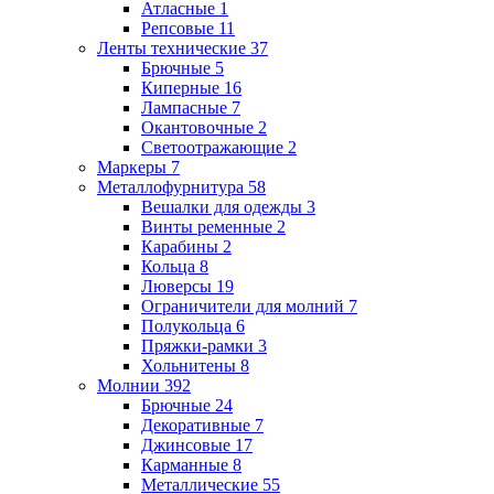
Атласные
1
Репсовые
11
Ленты технические
37
Брючные
5
Киперные
16
Лампасные
7
Окантовочные
2
Светоотражающие
2
Маркеры
7
Металлофурнитура
58
Вешалки для одежды
3
Винты ременные
2
Карабины
2
Кольца
8
Люверсы
19
Ограничители для молний
7
Полукольца
6
Пряжки-рамки
3
Хольнитены
8
Молнии
392
Брючные
24
Декоративные
7
Джинсовые
17
Карманные
8
Металлические
55