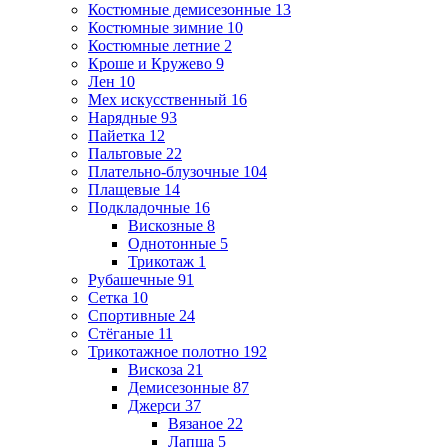
Костюмные демисезонные
13
Костюмные зимние
10
Костюмные летние
2
Кроше и Кружево
9
Лен
10
Мех искусственный
16
Нарядные
93
Пайетка
12
Пальтовые
22
Плательно-блузочные
104
Плащевые
14
Подкладочные
16
Вискозные
8
Однотонные
5
Трикотаж
1
Рубашечные
91
Сетка
10
Спортивные
24
Стёганые
11
Трикотажное полотно
192
Вискоза
21
Демисезонные
87
Джерси
37
Вязаное
22
Лапша
5