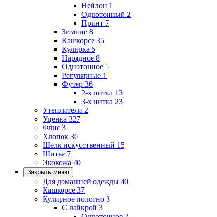
Нейлон
1
Однотонный
2
Принт
7
Зимние
8
Кашкорсе
35
Кулирка
5
Нарядное
8
Однотонное
5
Регулярные
1
Футер
36
2-х нитка
13
3-х нитка
23
Утеплители
2
Уценка
327
Флис
3
Хлопок
30
Шелк искусственный
15
Шитье
7
Экокожа
40
Закрыть меню
Для домашней одежды
40
Кашкорсе
37
Кулирное полотно
3
С лайкрой
3
Однотонное
2