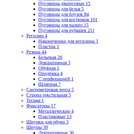
Пуговицы джинсовые
15
Пуговицы для белья
5
Пуговицы для блузок
84
Пуговицы для костюмов
101
Пуговицы для пальто
15
Пуговицы для рубашек
211
Регилин
4
Наконечники для регилина
3
Пластик
1
Резина
44
Бельевая
28
Декоративная
3
Обувная
1
Продёжка
4
С перфорацией
1
Шляпная
7
Сантиметровая лента
5
Стропа текстильная
5
Тесьма
1
Фиксаторы
17
Металлические
4
Пластиковые
13
Шнурки для обуви
3
Шнуры
39
Декоративные
36