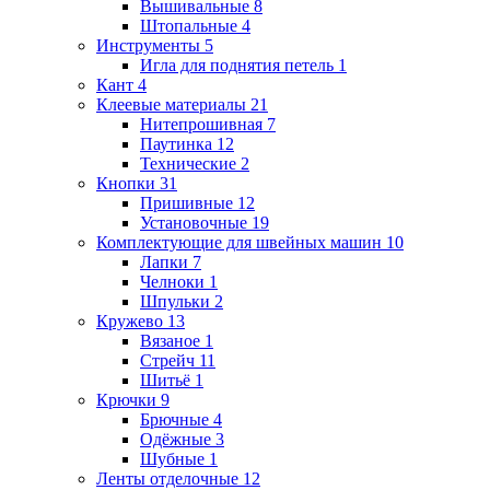
Вышивальные
8
Штопальные
4
Инструменты
5
Игла для поднятия петель
1
Кант
4
Клеевые материалы
21
Нитепрошивная
7
Паутинка
12
Технические
2
Кнопки
31
Пришивные
12
Установочные
19
Комплектующие для швейных машин
10
Лапки
7
Челноки
1
Шпульки
2
Кружево
13
Вязаное
1
Стрейч
11
Шитьё
1
Крючки
9
Брючные
4
Одёжные
3
Шубные
1
Ленты отделочные
12