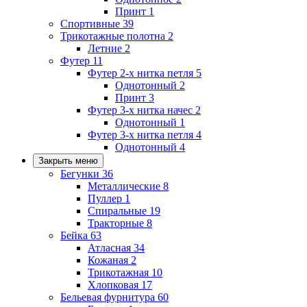
Принт
1
Спортивные
39
Трикотажные полотна
2
Летние
2
Футер
11
Футер 2-х нитка петля
5
Однотонный
2
Принт
3
Футер 3-х нитка начес
2
Однотонный
1
Футер 3-х нитка петля
4
Однотонный
4
Закрыть меню
Бегунки
36
Металлические
8
Пуллер
1
Спиральные
19
Тракторные
8
Бейка
63
Атласная
34
Кожаная
2
Трикотажная
10
Хлопковая
17
Бельевая фурнитура
60