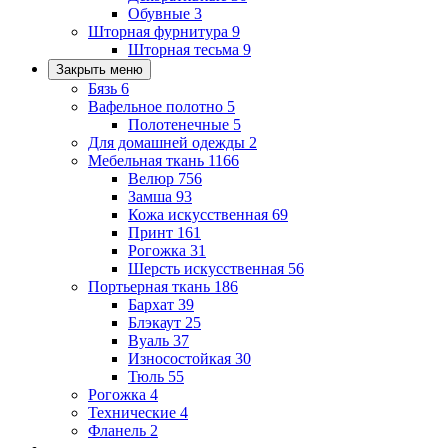
Обувные
3
Шторная фурнитура
9
Шторная тесьма
9
Закрыть меню
Бязь
6
Вафельное полотно
5
Полотенечные
5
Для домашней одежды
2
Мебельная ткань
1166
Велюр
756
Замша
93
Кожа искусственная
69
Принт
161
Рогожка
31
Шерсть искусственная
56
Портьерная ткань
186
Бархат
39
Блэкаут
25
Вуаль
37
Износостойкая
30
Тюль
55
Рогожка
4
Технические
4
Фланель
2