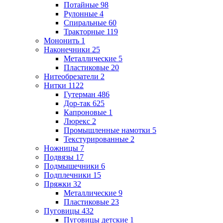
Потайные
98
Рулонные
4
Спиральные
60
Тракторные
119
Мононить
1
Наконечники
25
Металлические
5
Пластиковые
20
Нитеобрезатели
2
Нитки
1122
Гутерман
486
Дор-так
625
Капроновые
1
Люрекс
2
Промышленные намотки
5
Текстурированные
2
Ножницы
7
Подвязы
17
Подмышечники
6
Подплечники
15
Пряжки
32
Металлические
9
Пластиковые
23
Пуговицы
432
Пуговицы детские
1