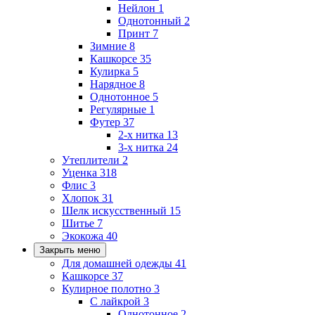
Нейлон
1
Однотонный
2
Принт
7
Зимние
8
Кашкорсе
35
Кулирка
5
Нарядное
8
Однотонное
5
Регулярные
1
Футер
37
2-х нитка
13
3-х нитка
24
Утеплители
2
Уценка
318
Флис
3
Хлопок
31
Шелк искусственный
15
Шитье
7
Экокожа
40
Закрыть меню
Для домашней одежды
41
Кашкорсе
37
Кулирное полотно
3
С лайкрой
3
Однотонное
2