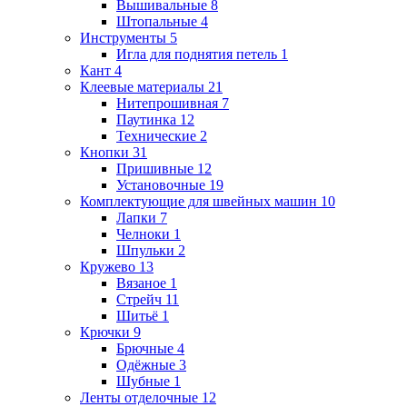
Вышивальные
8
Штопальные
4
Инструменты
5
Игла для поднятия петель
1
Кант
4
Клеевые материалы
21
Нитепрошивная
7
Паутинка
12
Технические
2
Кнопки
31
Пришивные
12
Установочные
19
Комплектующие для швейных машин
10
Лапки
7
Челноки
1
Шпульки
2
Кружево
13
Вязаное
1
Стрейч
11
Шитьё
1
Крючки
9
Брючные
4
Одёжные
3
Шубные
1
Ленты отделочные
12