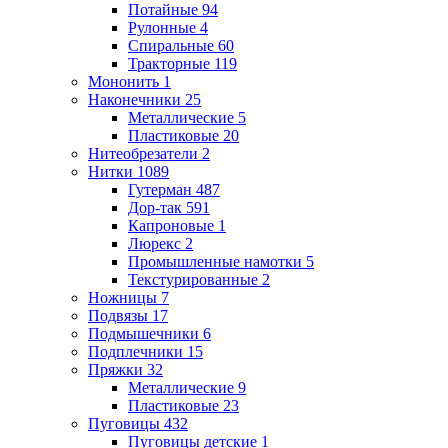
Потайные
94
Рулонные
4
Спиральные
60
Тракторные
119
Мононить
1
Наконечники
25
Металлические
5
Пластиковые
20
Нитеобрезатели
2
Нитки
1089
Гутерман
487
Дор-так
591
Капроновые
1
Люрекс
2
Промышленные намотки
5
Текстурированные
2
Ножницы
7
Подвязы
17
Подмышечники
6
Подплечники
15
Пряжки
32
Металлические
9
Пластиковые
23
Пуговицы
432
Пуговицы детские
1