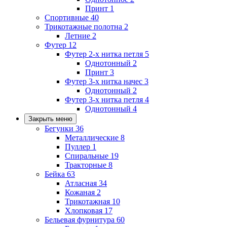
Принт
1
Спортивные
40
Трикотажные полотна
2
Летние
2
Футер
12
Футер 2-х нитка петля
5
Однотонный
2
Принт
3
Футер 3-х нитка начес
3
Однотонный
2
Футер 3-х нитка петля
4
Однотонный
4
Закрыть меню
Бегунки
36
Металлические
8
Пуллер
1
Спиральные
19
Тракторные
8
Бейка
63
Атласная
34
Кожаная
2
Трикотажная
10
Хлопковая
17
Бельевая фурнитура
60