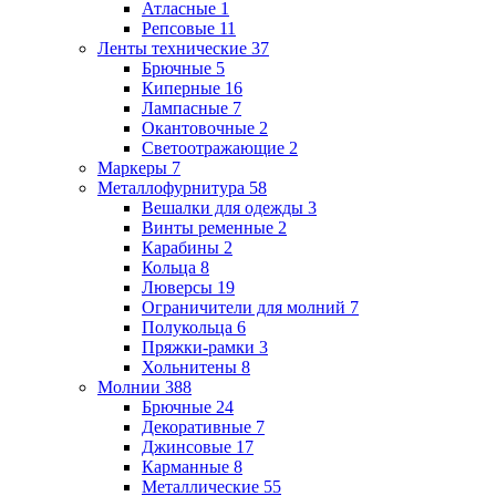
Атласные
1
Репсовые
11
Ленты технические
37
Брючные
5
Киперные
16
Лампасные
7
Окантовочные
2
Светоотражающие
2
Маркеры
7
Металлофурнитура
58
Вешалки для одежды
3
Винты ременные
2
Карабины
2
Кольца
8
Люверсы
19
Ограничители для молний
7
Полукольца
6
Пряжки-рамки
3
Хольнитены
8
Молнии
388
Брючные
24
Декоративные
7
Джинсовые
17
Карманные
8
Металлические
55