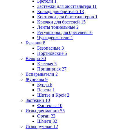
Бретели
1
Застёжки для бюстгальтера
11
Кольца для бретелей
13
Косточки для бюстгальтеров
1
Крючки для бретелей
15
Ленты тоннельные
2
Регуляторы для бретелей
16
Чулкодержатели
1
Булавки
8
Безопасные
3
Портновские
5
Велкро
30
Клеевая
3
Пришивная
27
Вспарыватели
2
Журналы
9
Бурда
6
Верена
1
Шитье и Крой
2
Застёжки
10
Фастексы
10
Иглы для машин
55
Орган
22
Шметц
32
Иглы ручные
12