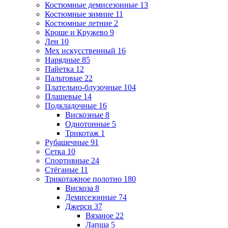
Костюмные демисезонные
13
Костюмные зимние
11
Костюмные летние
2
Кроше и Кружево
9
Лен
10
Мех искусственный
16
Нарядные
85
Пайетка
12
Пальтовые
22
Плательно-блузочные
104
Плащевые
14
Подкладочные
16
Вискозные
8
Однотонные
5
Трикотаж
1
Рубашечные
91
Сетка
10
Спортивные
24
Стёганые
11
Трикотажное полотно
180
Вискоза
8
Демисезонные
74
Джерси
37
Вязаное
22
Лапша
5