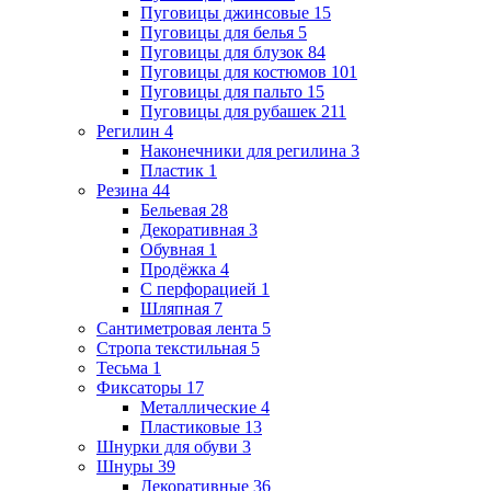
Пуговицы джинсовые
15
Пуговицы для белья
5
Пуговицы для блузок
84
Пуговицы для костюмов
101
Пуговицы для пальто
15
Пуговицы для рубашек
211
Регилин
4
Наконечники для регилина
3
Пластик
1
Резина
44
Бельевая
28
Декоративная
3
Обувная
1
Продёжка
4
С перфорацией
1
Шляпная
7
Сантиметровая лента
5
Стропа текстильная
5
Тесьма
1
Фиксаторы
17
Металлические
4
Пластиковые
13
Шнурки для обуви
3
Шнуры
39
Декоративные
36