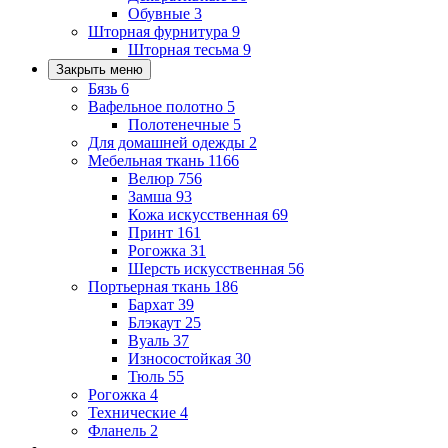
Обувные
3
Шторная фурнитура
9
Шторная тесьма
9
Закрыть меню
Бязь
6
Вафельное полотно
5
Полотенечные
5
Для домашней одежды
2
Мебельная ткань
1166
Велюр
756
Замша
93
Кожа искусственная
69
Принт
161
Рогожка
31
Шерсть искусственная
56
Портьерная ткань
186
Бархат
39
Блэкаут
25
Вуаль
37
Износостойкая
30
Тюль
55
Рогожка
4
Технические
4
Фланель
2