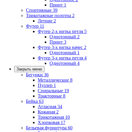
Принт
1
Спортивные
39
Трикотажные полотна
2
Летние
2
Футер
11
Футер 2-х нитка петля
5
Однотонный
2
Принт
3
Футер 3-х нитка начес
2
Однотонный
1
Футер 3-х нитка петля
4
Однотонный
4
Закрыть меню
Бегунки
36
Металлические
8
Пуллер
1
Спиральные
19
Тракторные
8
Бейка
63
Атласная
34
Кожаная
2
Трикотажная
10
Хлопковая
17
Бельевая фурнитура
60