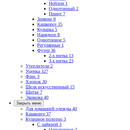
Нейлон
1
Однотонный
2
Принт
7
Зимние
8
Кашкорсе
35
Кулирка
5
Нарядное
8
Однотонное
5
Регулярные
1
Футер
36
2-х нитка
13
3-х нитка
23
Утеплители
2
Уценка
327
Флис
3
Хлопок
30
Шелк искусственный
15
Шитье
7
Экокожа
40
Закрыть меню
Для домашней одежды
40
Кашкорсе
37
Кулирное полотно
3
С лайкрой
3
Однотонное
2