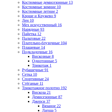
Костюмные демисезонные
13
Костюмные зимние
10
Костюмные летние
2
Кроше и Кружево
9
Лен
10
Мех искусственный
16
Нарядные
93
Пайетка
12
Пальтовые
22
Плательно-блузочные
104
Плащевые
14
Подкладочные
16
Вискозные
8
Однотонные
5
Трикотаж
1
Рубашечные
91
Сетка
10
Спортивные
24
Стёганые
11
Трикотажное полотно
192
Вискоза
21
Демисезонные
87
Джерси
37
Вязаное
22
Лапша
5