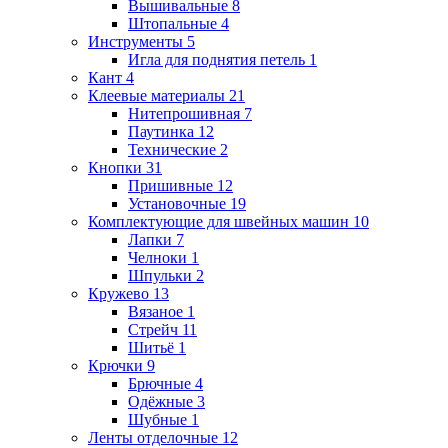
Вышивальные
8
Штопальные
4
Инструменты
5
Игла для поднятия петель
1
Кант
4
Клеевые материалы
21
Нитепрошивная
7
Паутинка
12
Технические
2
Кнопки
31
Пришивные
12
Установочные
19
Комплектующие для швейных машин
10
Лапки
7
Челноки
1
Шпульки
2
Кружево
13
Вязаное
1
Стрейч
11
Шитьё
1
Крючки
9
Брючные
4
Одёжные
3
Шубные
1
Ленты отделочные
12