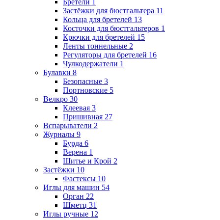
Бретели
1
Застёжки для бюстгальтера
11
Кольца для бретелей
13
Косточки для бюстгальтеров
1
Крючки для бретелей
15
Ленты тоннельные
2
Регуляторы для бретелей
16
Чулкодержатели
1
Булавки
8
Безопасные
3
Портновские
5
Велкро
30
Клеевая
3
Пришивная
27
Вспарыватели
2
Журналы
9
Бурда
6
Верена
1
Шитье и Крой
2
Застёжки
10
Фастексы
10
Иглы для машин
54
Орган
22
Шметц
31
Иглы ручные
12