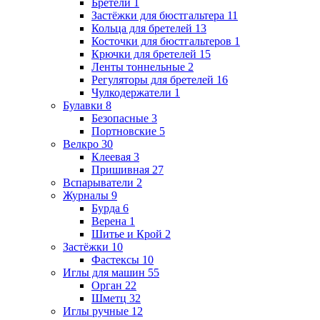
Бретели
1
Застёжки для бюстгальтера
11
Кольца для бретелей
13
Косточки для бюстгальтеров
1
Крючки для бретелей
15
Ленты тоннельные
2
Регуляторы для бретелей
16
Чулкодержатели
1
Булавки
8
Безопасные
3
Портновские
5
Велкро
30
Клеевая
3
Пришивная
27
Вспарыватели
2
Журналы
9
Бурда
6
Верена
1
Шитье и Крой
2
Застёжки
10
Фастексы
10
Иглы для машин
55
Орган
22
Шметц
32
Иглы ручные
12