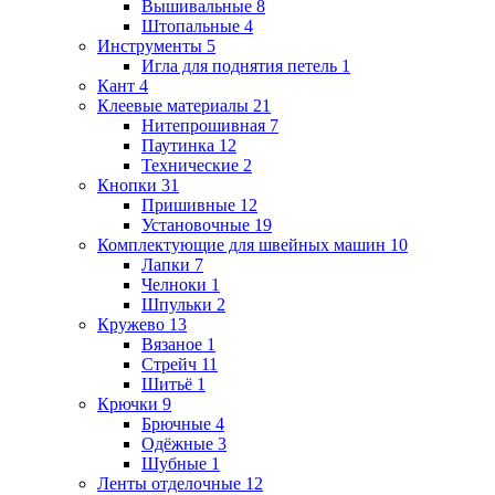
Вышивальные
8
Штопальные
4
Инструменты
5
Игла для поднятия петель
1
Кант
4
Клеевые материалы
21
Нитепрошивная
7
Паутинка
12
Технические
2
Кнопки
31
Пришивные
12
Установочные
19
Комплектующие для швейных машин
10
Лапки
7
Челноки
1
Шпульки
2
Кружево
13
Вязаное
1
Стрейч
11
Шитьё
1
Крючки
9
Брючные
4
Одёжные
3
Шубные
1
Ленты отделочные
12