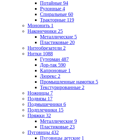
Потайные
94
Рулонные
4
Спиральные
60
Тракторные
119
Мононить
1
Наконечники
25
Металлические
5
Пластиковые
20
Нитеобрезатели
2
Нитки
1088
Гутерман
487
Дор-так
590
Капроновые
1
Люрекс
2
Промышленные намотки
5
Текстурированные
2
Ножницы
7
Подвязы
17
Подмышечники
6
Подплечники
15
Пряжки
32
Металлические
9
Пластиковые
23
Пуговицы
432
Пуговицы детские
1