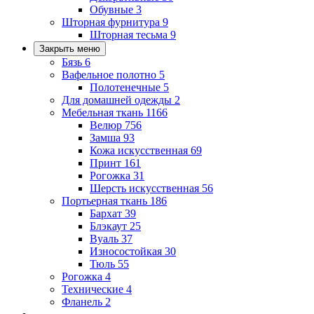
Обувные
3
Шторная фурнитура
9
Шторная тесьма
9
Закрыть меню
Бязь
6
Вафельное полотно
5
Полотенечные
5
Для домашней одежды
2
Мебельная ткань
1166
Велюр
756
Замша
93
Кожа искусственная
69
Принт
161
Рогожка
31
Шерсть искусственная
56
Портьерная ткань
186
Бархат
39
Блэкаут
25
Вуаль
37
Износостойкая
30
Тюль
55
Рогожка
4
Технические
4
Фланель
2