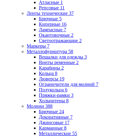
Атласные
1
Репсовые
11
Ленты технические
37
Брючные
5
Киперные
16
Лампасные
7
Окантовочные
2
Светоотражающие
2
Маркеры
7
Металлофурнитура
58
Вешалки для одежды
3
Винты ременные
2
Карабины
2
Кольца
8
Люверсы
19
Ограничители для молний
7
Полукольца
6
Пряжки-рамки
3
Хольнитены
8
Молнии
388
Брючные
24
Декоративные
7
Джинсовые
17
Карманные
8
Металлические
55