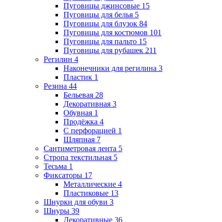
Пуговицы джинсовые
15
Пуговицы для белья
5
Пуговицы для блузок
84
Пуговицы для костюмов
101
Пуговицы для пальто
15
Пуговицы для рубашек
211
Регилин
4
Наконечники для регилина
3
Пластик
1
Резина
44
Бельевая
28
Декоративная
3
Обувная
1
Продёжка
4
С перфорацией
1
Шляпная
7
Сантиметровая лента
5
Стропа текстильная
5
Тесьма
1
Фиксаторы
17
Металлические
4
Пластиковые
13
Шнурки для обуви
3
Шнуры
39
Декоративные
36