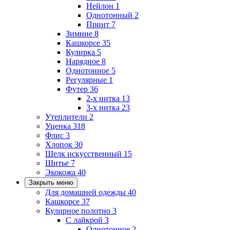
Нейлон
1
Однотонный
2
Принт
7
Зимние
8
Кашкорсе
35
Кулирка
5
Нарядное
8
Однотонное
5
Регулярные
1
Футер
36
2-х нитка
13
3-х нитка
23
Утеплители
2
Уценка
318
Флис
3
Хлопок
30
Шелк искусственный
15
Шитье
7
Экокожа
40
Закрыть меню
Для домашней одежды
40
Кашкорсе
37
Кулирное полотно
3
С лайкрой
3
Однотонное
2