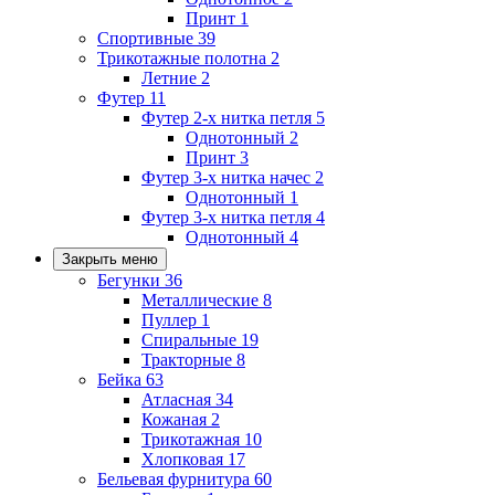
Принт
1
Спортивные
39
Трикотажные полотна
2
Летние
2
Футер
11
Футер 2-х нитка петля
5
Однотонный
2
Принт
3
Футер 3-х нитка начес
2
Однотонный
1
Футер 3-х нитка петля
4
Однотонный
4
Закрыть меню
Бегунки
36
Металлические
8
Пуллер
1
Спиральные
19
Тракторные
8
Бейка
63
Атласная
34
Кожаная
2
Трикотажная
10
Хлопковая
17
Бельевая фурнитура
60