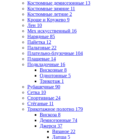
Костюмные демисезонные
13
Костюмные зимние
11
Костюмные летние
2
Кроше и Кружево
9
Лен
10
Мех искусственный
16
Нарядные
85
Пайетка
12
Пальтовые
22
Плательно-блузочные
104
Плащевые
14
Подкладочные
16
Вискозные
8
Однотонные
5
Трикотаж
1
Рубашечные
90
Сетка
10
Спортивные
24
Стёганые
11
Трикотажное полотно
179
Вискоза
8
Демисезонные
74
Джерси
37
Вязаное
22
Лапша
5