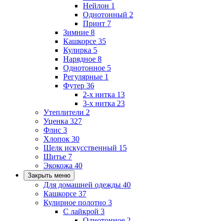
Нейлон
1
Однотонный
2
Принт
7
Зимние
8
Кашкорсе
35
Кулирка
5
Нарядное
8
Однотонное
5
Регулярные
1
Футер
36
2-х нитка
13
3-х нитка
23
Утеплители
2
Уценка
327
Флис
3
Хлопок
30
Шелк искусственный
15
Шитье
7
Экокожа
40
Закрыть меню
Для домашней одежды
40
Кашкорсе
37
Кулирное полотно
3
С лайкрой
3
Однотонное
2