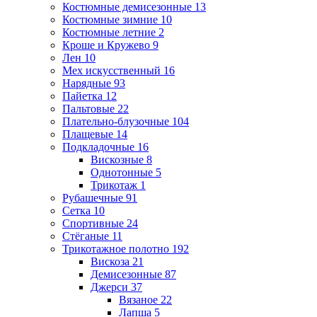
Костюмные демисезонные
13
Костюмные зимние
10
Костюмные летние
2
Кроше и Кружево
9
Лен
10
Мех искусственный
16
Нарядные
93
Пайетка
12
Пальтовые
22
Плательно-блузочные
104
Плащевые
14
Подкладочные
16
Вискозные
8
Однотонные
5
Трикотаж
1
Рубашечные
91
Сетка
10
Спортивные
24
Стёганые
11
Трикотажное полотно
192
Вискоза
21
Демисезонные
87
Джерси
37
Вязаное
22
Лапша
5