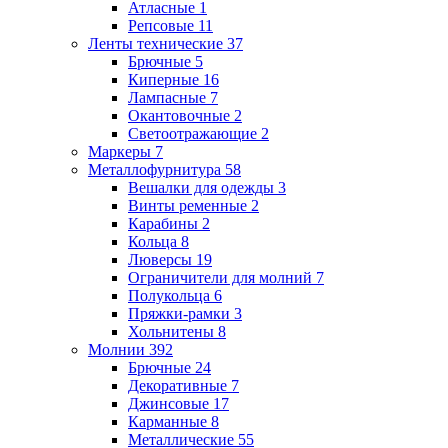
Атласные
1
Репсовые
11
Ленты технические
37
Брючные
5
Киперные
16
Лампасные
7
Окантовочные
2
Светоотражающие
2
Маркеры
7
Металлофурнитура
58
Вешалки для одежды
3
Винты ременные
2
Карабины
2
Кольца
8
Люверсы
19
Ограничители для молний
7
Полукольца
6
Пряжки-рамки
3
Хольнитены
8
Молнии
392
Брючные
24
Декоративные
7
Джинсовые
17
Карманные
8
Металлические
55