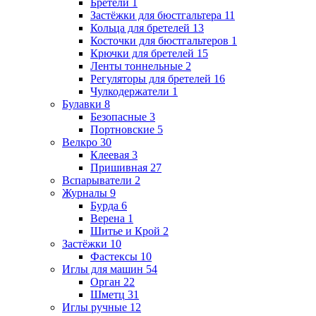
Бретели
1
Застёжки для бюстгальтера
11
Кольца для бретелей
13
Косточки для бюстгальтеров
1
Крючки для бретелей
15
Ленты тоннельные
2
Регуляторы для бретелей
16
Чулкодержатели
1
Булавки
8
Безопасные
3
Портновские
5
Велкро
30
Клеевая
3
Пришивная
27
Вспарыватели
2
Журналы
9
Бурда
6
Верена
1
Шитье и Крой
2
Застёжки
10
Фастексы
10
Иглы для машин
54
Орган
22
Шметц
31
Иглы ручные
12