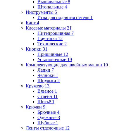
Вышивальные
8
Штопальные
4
Инструменты
5
Игла для поднятия петель
1
Кант
4
Клеевые материалы
21
Нитепрошивная
7
Паутинка
12
Технические
2
Кнопки
31
Пришивные
12
Установочные
19
Комплектующие для швейных машин
10
Лапки
7
Челноки
1
Шпульки
2
Кружево
13
Вязаное
1
Стрейч
11
Шитьё
1
Крючки
9
Брючные
4
Одёжные
3
Шубные
1
Ленты отделочные
12