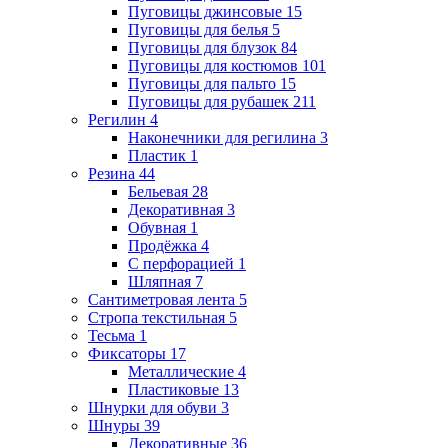
Пуговицы джинсовые
15
Пуговицы для белья
5
Пуговицы для блузок
84
Пуговицы для костюмов
101
Пуговицы для пальто
15
Пуговицы для рубашек
211
Регилин
4
Наконечники для регилина
3
Пластик
1
Резина
44
Бельевая
28
Декоративная
3
Обувная
1
Продёжка
4
С перфорацией
1
Шляпная
7
Сантиметровая лента
5
Стропа текстильная
5
Тесьма
1
Фиксаторы
17
Металлические
4
Пластиковые
13
Шнурки для обуви
3
Шнуры
39
Декоративные
36