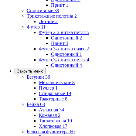
Принт
1
Спортивные
39
Трикотажные полотна
2
Летние
2
Футер
11
Футер 2-х нитка петля
5
Однотонный
2
Принт
3
Футер 3-х нитка начес
2
Однотонный
1
Футер 3-х нитка петля
4
Однотонный
4
Закрыть меню
Бегунки
36
Металлические
8
Пуллер
1
Спиральные
19
Тракторные
8
Бейка
63
Атласная
34
Кожаная
2
Трикотажная
10
Хлопковая
17
Бельевая фурнитура
60