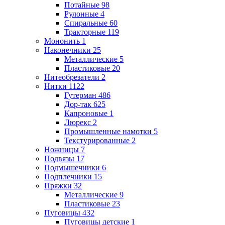
Потайные
98
Рулонные
4
Спиральные
60
Тракторные
119
Мононить
1
Наконечники
25
Металлические
5
Пластиковые
20
Нитеобрезатели
2
Нитки
1122
Гутерман
486
Дор-так
625
Капроновые
1
Люрекс
2
Промышленные намотки
5
Текстурированные
2
Ножницы
7
Подвязы
17
Подмышечники
6
Подплечники
15
Пряжки
32
Металлические
9
Пластиковые
23
Пуговицы
432
Пуговицы детские
1