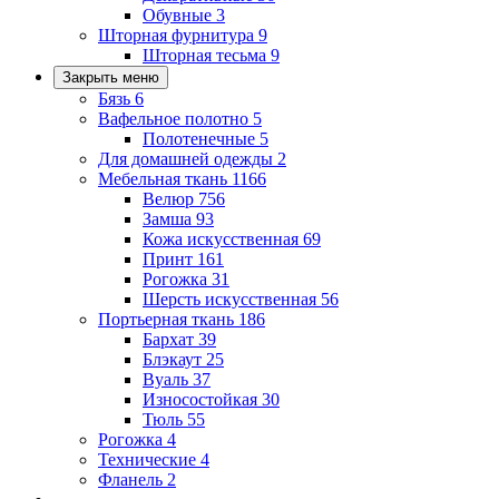
Обувные
3
Шторная фурнитура
9
Шторная тесьма
9
Закрыть меню
Бязь
6
Вафельное полотно
5
Полотенечные
5
Для домашней одежды
2
Мебельная ткань
1166
Велюр
756
Замша
93
Кожа искусственная
69
Принт
161
Рогожка
31
Шерсть искусственная
56
Портьерная ткань
186
Бархат
39
Блэкаут
25
Вуаль
37
Износостойкая
30
Тюль
55
Рогожка
4
Технические
4
Фланель
2