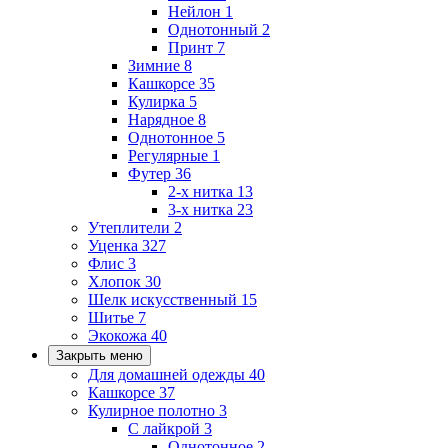
Нейлон
1
Однотонный
2
Принт
7
Зимние
8
Кашкорсе
35
Кулирка
5
Нарядное
8
Однотонное
5
Регулярные
1
Футер
36
2-х нитка
13
3-х нитка
23
Утеплители
2
Уценка
327
Флис
3
Хлопок
30
Шелк искусственный
15
Шитье
7
Экокожа
40
Закрыть меню
Для домашней одежды
40
Кашкорсе
37
Кулирное полотно
3
С лайкрой
3
Однотонное
2