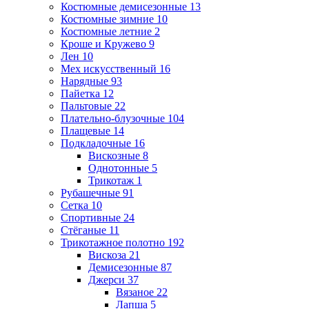
Костюмные демисезонные
13
Костюмные зимние
10
Костюмные летние
2
Кроше и Кружево
9
Лен
10
Мех искусственный
16
Нарядные
93
Пайетка
12
Пальтовые
22
Плательно-блузочные
104
Плащевые
14
Подкладочные
16
Вискозные
8
Однотонные
5
Трикотаж
1
Рубашечные
91
Сетка
10
Спортивные
24
Стёганые
11
Трикотажное полотно
192
Вискоза
21
Демисезонные
87
Джерси
37
Вязаное
22
Лапша
5