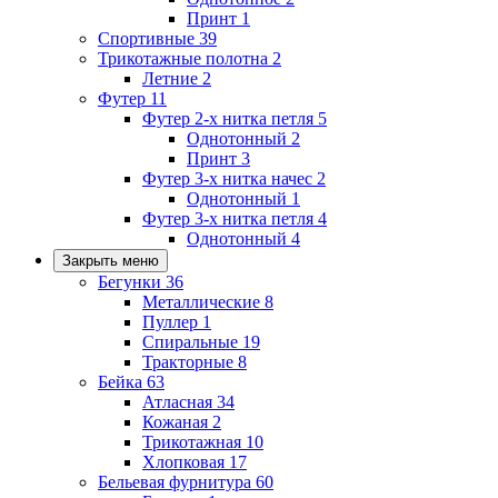
Принт
1
Спортивные
39
Трикотажные полотна
2
Летние
2
Футер
11
Футер 2-х нитка петля
5
Однотонный
2
Принт
3
Футер 3-х нитка начес
2
Однотонный
1
Футер 3-х нитка петля
4
Однотонный
4
Закрыть меню
Бегунки
36
Металлические
8
Пуллер
1
Спиральные
19
Тракторные
8
Бейка
63
Атласная
34
Кожаная
2
Трикотажная
10
Хлопковая
17
Бельевая фурнитура
60