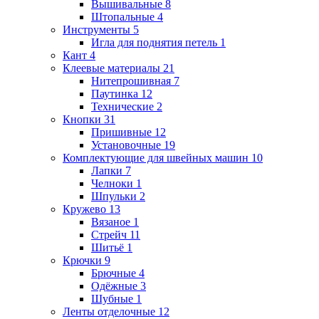
Вышивальные
8
Штопальные
4
Инструменты
5
Игла для поднятия петель
1
Кант
4
Клеевые материалы
21
Нитепрошивная
7
Паутинка
12
Технические
2
Кнопки
31
Пришивные
12
Установочные
19
Комплектующие для швейных машин
10
Лапки
7
Челноки
1
Шпульки
2
Кружево
13
Вязаное
1
Стрейч
11
Шитьё
1
Крючки
9
Брючные
4
Одёжные
3
Шубные
1
Ленты отделочные
12