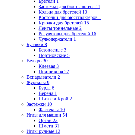
Бретели
1
Застёжки для бюстгальтера
11
Кольца для бретелей
13
Косточки для бюстгальтеров
1
Крючки для бретелей
15
Ленты тоннельные
2
Регуляторы для бретелей
16
Чулкодержатели
1
Булавки
8
Безопасные
3
Портновские
5
Велкро
30
Клеевая
3
Пришивная
27
Вспарыватели
2
Журналы
9
Бурда
6
Верена
1
Шитье и Крой
2
Застёжки
10
Фастексы
10
Иглы для машин
54
Орган
22
Шметц
31
Иглы ручные
12