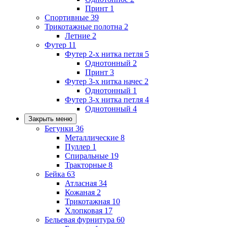
Принт
1
Спортивные
39
Трикотажные полотна
2
Летние
2
Футер
11
Футер 2-х нитка петля
5
Однотонный
2
Принт
3
Футер 3-х нитка начес
2
Однотонный
1
Футер 3-х нитка петля
4
Однотонный
4
Закрыть меню
Бегунки
36
Металлические
8
Пуллер
1
Спиральные
19
Тракторные
8
Бейка
63
Атласная
34
Кожаная
2
Трикотажная
10
Хлопковая
17
Бельевая фурнитура
60