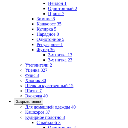
Нейлон
1
Однотонный
2
Принт
7
Зимние
8
Кашкорсе
35
Кулирка
5
Нарядное
8
Однотонное
5
Регулярные
1
Футер
36
2-х нитка
13
3-х нитка
23
Утеплители
2
Уценка
327
Флис
3
Хлопок
30
Шелк искусственный
15
Шитье
7
Экокожа
40
Закрыть меню
Для домашней одежды
40
Кашкорсе
37
Кулирное полотно
3
С лайкрой
3
Однотонное
2