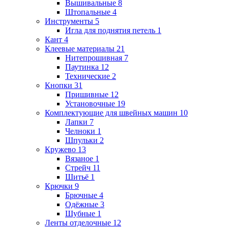
Вышивальные
8
Штопальные
4
Инструменты
5
Игла для поднятия петель
1
Кант
4
Клеевые материалы
21
Нитепрошивная
7
Паутинка
12
Технические
2
Кнопки
31
Пришивные
12
Установочные
19
Комплектующие для швейных машин
10
Лапки
7
Челноки
1
Шпульки
2
Кружево
13
Вязаное
1
Стрейч
11
Шитьё
1
Крючки
9
Брючные
4
Одёжные
3
Шубные
1
Ленты отделочные
12