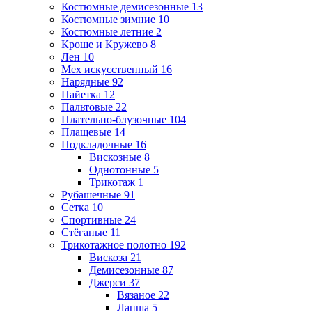
Костюмные демисезонные
13
Костюмные зимние
10
Костюмные летние
2
Кроше и Кружево
8
Лен
10
Мех искусственный
16
Нарядные
92
Пайетка
12
Пальтовые
22
Плательно-блузочные
104
Плащевые
14
Подкладочные
16
Вискозные
8
Однотонные
5
Трикотаж
1
Рубашечные
91
Сетка
10
Спортивные
24
Стёганые
11
Трикотажное полотно
192
Вискоза
21
Демисезонные
87
Джерси
37
Вязаное
22
Лапша
5