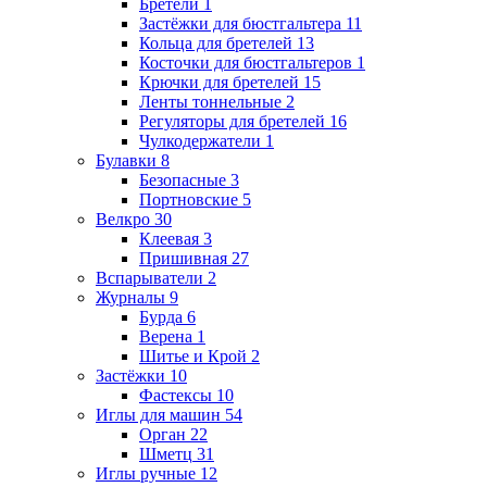
Бретели
1
Застёжки для бюстгальтера
11
Кольца для бретелей
13
Косточки для бюстгальтеров
1
Крючки для бретелей
15
Ленты тоннельные
2
Регуляторы для бретелей
16
Чулкодержатели
1
Булавки
8
Безопасные
3
Портновские
5
Велкро
30
Клеевая
3
Пришивная
27
Вспарыватели
2
Журналы
9
Бурда
6
Верена
1
Шитье и Крой
2
Застёжки
10
Фастексы
10
Иглы для машин
54
Орган
22
Шметц
31
Иглы ручные
12