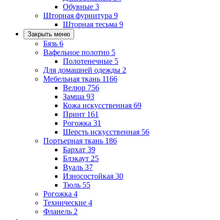
Обувные
3
Шторная фурнитура
9
Шторная тесьма
9
Закрыть меню
Бязь
6
Вафельное полотно
5
Полотенечные
5
Для домашней одежды
2
Мебельная ткань
1166
Велюр
756
Замша
93
Кожа искусственная
69
Принт
161
Рогожка
31
Шерсть искусственная
56
Портьерная ткань
186
Бархат
39
Блэкаут
25
Вуаль
37
Износостойкая
30
Тюль
55
Рогожка
4
Технические
4
Фланель
2