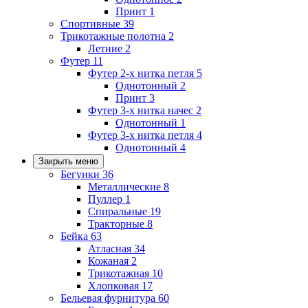
Принт
1
Спортивные
39
Трикотажные полотна
2
Летние
2
Футер
11
Футер 2-х нитка петля
5
Однотонный
2
Принт
3
Футер 3-х нитка начес
2
Однотонный
1
Футер 3-х нитка петля
4
Однотонный
4
Закрыть меню
Бегунки
36
Металлические
8
Пуллер
1
Спиральные
19
Тракторные
8
Бейка
63
Атласная
34
Кожаная
2
Трикотажная
10
Хлопковая
17
Бельевая фурнитура
60