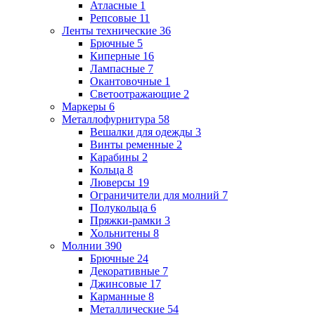
Атласные
1
Репсовые
11
Ленты технические
36
Брючные
5
Киперные
16
Лампасные
7
Окантовочные
1
Светоотражающие
2
Маркеры
6
Металлофурнитура
58
Вешалки для одежды
3
Винты ременные
2
Карабины
2
Кольца
8
Люверсы
19
Ограничители для молний
7
Полукольца
6
Пряжки-рамки
3
Хольнитены
8
Молнии
390
Брючные
24
Декоративные
7
Джинсовые
17
Карманные
8
Металлические
54