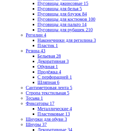
Пуговицы джинсовые
15
Пуговицы для белья
5
Пуговицы для блузок
84
Пуговицы для костюмов
100
Пуговицы для пальто
14
Пуговицы для рубашек
210
Регилин
4
Наконечники для регилина
3
Пластик
1
Резина
43
Бельевая
28
Декоративная
3
Обувная
1
Продёжка
4
С перфорацией
1
Шляпная
6
Сантиметровая лента
5
Стропа текстильная
5
Тесьма
1
Фиксаторы
17
Металлические
4
Пластиковые
13
Шнурки для обуви
3
Шнуры
37
Декоративные
34