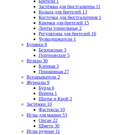
Бретели
1
Застёжки для бюстгальтера
11
Кольца для бретелей
13
Косточки для бюстгальтеров
1
Крючки для бретелей
15
Ленты тоннельные
2
Регуляторы для бретелей
16
Чулкодержатели
1
Булавки
8
Безопасные
3
Портновские
5
Велкро
30
Клеевая
3
Пришивная
27
Вспарыватели
2
Журналы
9
Бурда
6
Верена
1
Шитье и Крой
2
Застёжки
10
Фастексы
10
Иглы для машин
53
Орган
22
Шметц
30
Иглы ручные
11