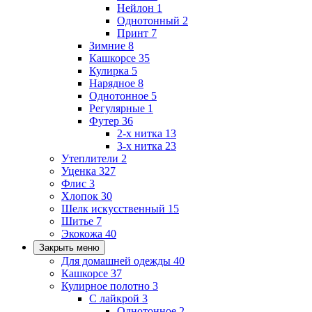
Нейлон
1
Однотонный
2
Принт
7
Зимние
8
Кашкорсе
35
Кулирка
5
Нарядное
8
Однотонное
5
Регулярные
1
Футер
36
2-х нитка
13
3-х нитка
23
Утеплители
2
Уценка
327
Флис
3
Хлопок
30
Шелк искусственный
15
Шитье
7
Экокожа
40
Закрыть меню
Для домашней одежды
40
Кашкорсе
37
Кулирное полотно
3
С лайкрой
3
Однотонное
2