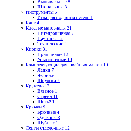
Вышивальные
8
Штопальные
3
Инструменты
5
Игла для поднятия петель
1
Кант
4
Клеевые материалы
21
Нитепрошивная
7
Паутинка
12
Технические
2
Кнопки
31
Пришивные
12
Установочные
19
Комплектующие для швейных машин
10
Лапки
7
Челноки
1
Шпульки
2
Кружево
13
Вязаное
1
Стрейч
11
Шитьё
1
Крючки
9
Брючные
4
Одёжные
3
Шубные
1
Ленты отделочные
12