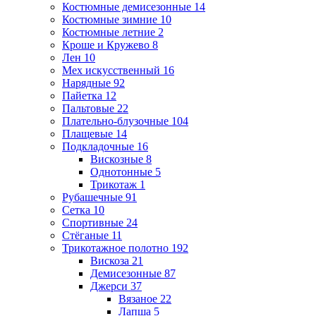
Костюмные демисезонные
14
Костюмные зимние
10
Костюмные летние
2
Кроше и Кружево
8
Лен
10
Мех искусственный
16
Нарядные
92
Пайетка
12
Пальтовые
22
Плательно-блузочные
104
Плащевые
14
Подкладочные
16
Вискозные
8
Однотонные
5
Трикотаж
1
Рубашечные
91
Сетка
10
Спортивные
24
Стёганые
11
Трикотажное полотно
192
Вискоза
21
Демисезонные
87
Джерси
37
Вязаное
22
Лапша
5