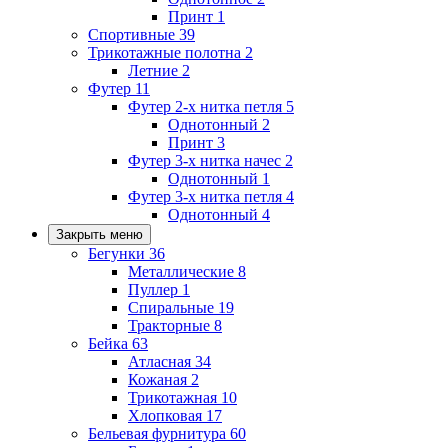
Принт
1
Спортивные
39
Трикотажные полотна
2
Летние
2
Футер
11
Футер 2-х нитка петля
5
Однотонный
2
Принт
3
Футер 3-х нитка начес
2
Однотонный
1
Футер 3-х нитка петля
4
Однотонный
4
Закрыть меню
Бегунки
36
Металлические
8
Пуллер
1
Спиральные
19
Тракторные
8
Бейка
63
Атласная
34
Кожаная
2
Трикотажная
10
Хлопковая
17
Бельевая фурнитура
60