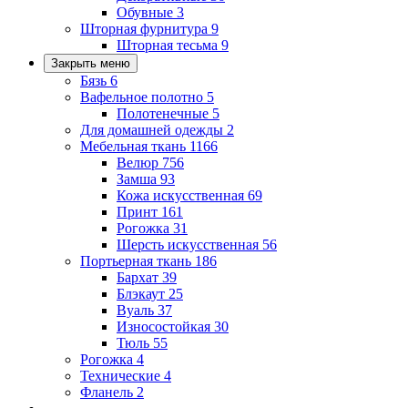
Обувные
3
Шторная фурнитура
9
Шторная тесьма
9
Закрыть меню
Бязь
6
Вафельное полотно
5
Полотенечные
5
Для домашней одежды
2
Мебельная ткань
1166
Велюр
756
Замша
93
Кожа искусственная
69
Принт
161
Рогожка
31
Шерсть искусственная
56
Портьерная ткань
186
Бархат
39
Блэкаут
25
Вуаль
37
Износостойкая
30
Тюль
55
Рогожка
4
Технические
4
Фланель
2