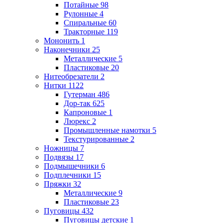
Потайные
98
Рулонные
4
Спиральные
60
Тракторные
119
Мононить
1
Наконечники
25
Металлические
5
Пластиковые
20
Нитеобрезатели
2
Нитки
1122
Гутерман
486
Дор-так
625
Капроновые
1
Люрекс
2
Промышленные намотки
5
Текстурированные
2
Ножницы
7
Подвязы
17
Подмышечники
6
Подплечники
15
Пряжки
32
Металлические
9
Пластиковые
23
Пуговицы
432
Пуговицы детские
1