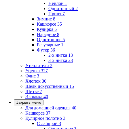
Нейлон
1
Однотонный
2
Принт
7
Зимние
8
Кашкорсе
35
Кулирка
5
Нарядное
8
Однотонное
5
Регулярные
1
Футер
36
2-х нитка
13
3-х нитка
23
Утеплители
2
Уценка
327
Флис
3
Хлопок
30
Шелк искусственный
15
Шитье
7
Экокожа
40
Закрыть меню
Для домашней одежды
40
Кашкорсе
37
Кулирное полотно
3
С лайкрой
3
Однотонное
2