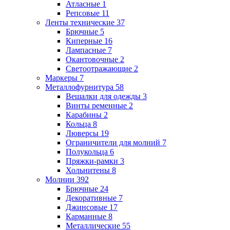
Атласные
1
Репсовые
11
Ленты технические
37
Брючные
5
Киперные
16
Лампасные
7
Окантовочные
2
Светоотражающие
2
Маркеры
7
Металлофурнитура
58
Вешалки для одежды
3
Винты ременные
2
Карабины
2
Кольца
8
Люверсы
19
Ограничители для молний
7
Полукольца
6
Пряжки-рамки
3
Хольнитены
8
Молнии
392
Брючные
24
Декоративные
7
Джинсовые
17
Карманные
8
Металлические
55