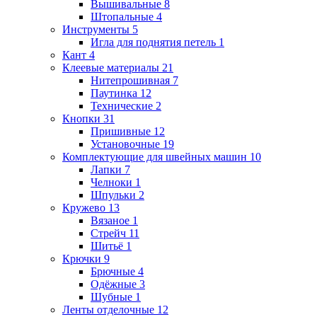
Вышивальные
8
Штопальные
4
Инструменты
5
Игла для поднятия петель
1
Кант
4
Клеевые материалы
21
Нитепрошивная
7
Паутинка
12
Технические
2
Кнопки
31
Пришивные
12
Установочные
19
Комплектующие для швейных машин
10
Лапки
7
Челноки
1
Шпульки
2
Кружево
13
Вязаное
1
Стрейч
11
Шитьё
1
Крючки
9
Брючные
4
Одёжные
3
Шубные
1
Ленты отделочные
12