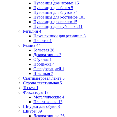
Пуговицы джинсовые
15
Пуговицы для белья
5
Пуговицы для блузок
84
Пуговицы для костюмов
101
Пуговицы для пальто
15
Пуговицы для рубашек
211
Регилин
4
Наконечники для регилина
3
Пластик
1
Резина
44
Бельевая
28
Декоративная
3
Обувная
1
Продёжка
4
С перфорацией
1
Шляпная
7
Сантиметровая лента
5
Стропа текстильная
5
Тесьма
1
Фиксаторы
17
Металлические
4
Пластиковые
13
Шнурки для обуви
3
Шнуры
39
Декоративные
36