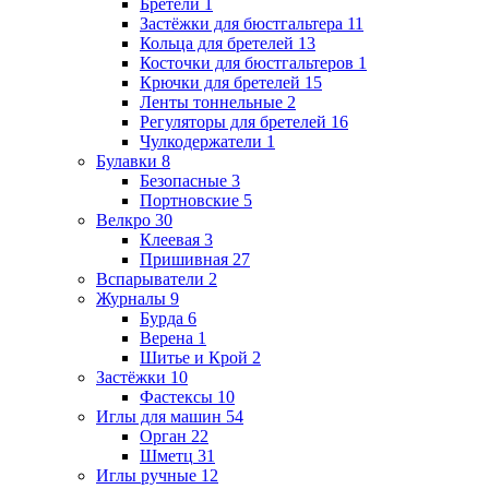
Бретели
1
Застёжки для бюстгальтера
11
Кольца для бретелей
13
Косточки для бюстгальтеров
1
Крючки для бретелей
15
Ленты тоннельные
2
Регуляторы для бретелей
16
Чулкодержатели
1
Булавки
8
Безопасные
3
Портновские
5
Велкро
30
Клеевая
3
Пришивная
27
Вспарыватели
2
Журналы
9
Бурда
6
Верена
1
Шитье и Крой
2
Застёжки
10
Фастексы
10
Иглы для машин
54
Орган
22
Шметц
31
Иглы ручные
12