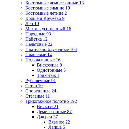
Костюмные демисезонные
13
Костюмные зимние
10
Костюмные летние
2
Кроше и Кружево
9
Лен
10
Мех искусственный
16
Нарядные
93
Пайетка
12
Пальтовые
22
Плательно-блузочные
104
Плащевые
14
Подкладочные
16
Вискозные
8
Однотонные
5
Трикотаж
1
Рубашечные
91
Сетка
10
Спортивные
24
Стёганые
11
Трикотажное полотно
192
Вискоза
21
Демисезонные
87
Джерси
37
Вязаное
22
Лапша
5