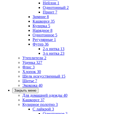
Нейлон
1
Однотонный
2
Принт
7
Зимние
8
Кашкорсе
35
Кулирка
5
Нарядное
8
Однотонное
5
Регулярные
1
Футер
36
2-х нитка
13
3-х нитка
23
Утеплители
2
Уценка
327
Флис
3
Хлопок
30
Шелк искусственный
15
Шитье
7
Экокожа
40
Закрыть меню
Для домашней одежды
40
Кашкорсе
37
Кулирное полотно
3
С лайкрой
3
Однотонное
2