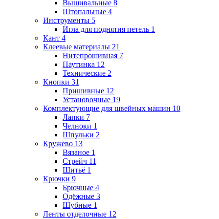
Вышивальные
8
Штопальные
4
Инструменты
5
Игла для поднятия петель
1
Кант
4
Клеевые материалы
21
Нитепрошивная
7
Паутинка
12
Технические
2
Кнопки
31
Пришивные
12
Установочные
19
Комплектующие для швейных машин
10
Лапки
7
Челноки
1
Шпульки
2
Кружево
13
Вязаное
1
Стрейч
11
Шитьё
1
Крючки
9
Брючные
4
Одёжные
3
Шубные
1
Ленты отделочные
12