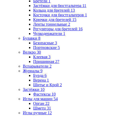
Бретели
1
Застёжки для бюстгальтера
11
Кольца для бретелей
13
Косточки для бюстгальтеров
1
Крючки для бретелей
15
Ленты тоннельные
2
Регуляторы для бретелей
16
Чулкодержатели
1
Булавки
8
Безопасные
3
Портновские
5
Велкро
30
Клеевая
3
Пришивная
27
Вспарыватели
2
Журналы
9
Бурда
6
Верена
1
Шитье и Крой
2
Застёжки
10
Фастексы
10
Иглы для машин
54
Орган
22
Шметц
31
Иглы ручные
12