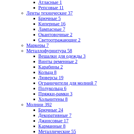
Атласные
1
Репсовые
11
Ленты технические
37
Брючные
5
Киперные
16
Лампасные
7
Окантовочные
2
Светоотражающие
2
Маркеры
7
Металлофурнитура
58
Вешалки для одежды
3
Винты ременные
2
Карабины
2
Кольца
8
Люверсы
19
Ограничители для молний
7
Полукольца
6
Пряжки-рамки
3
Хольнитены
8
Молнии
392
Брючные
24
Декоративные
7
Джинсовые
17
Карманные
8
Металлические
55