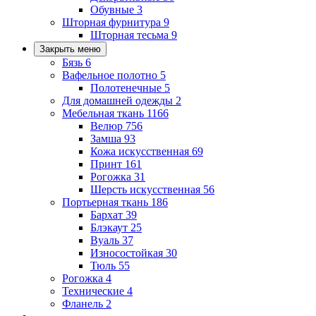
Обувные
3
Шторная фурнитура
9
Шторная тесьма
9
Закрыть меню
Бязь
6
Вафельное полотно
5
Полотенечные
5
Для домашней одежды
2
Мебельная ткань
1166
Велюр
756
Замша
93
Кожа искусственная
69
Принт
161
Рогожка
31
Шерсть искусственная
56
Портьерная ткань
186
Бархат
39
Блэкаут
25
Вуаль
37
Износостойкая
30
Тюль
55
Рогожка
4
Технические
4
Фланель
2