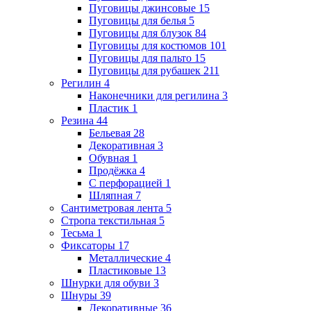
Пуговицы джинсовые
15
Пуговицы для белья
5
Пуговицы для блузок
84
Пуговицы для костюмов
101
Пуговицы для пальто
15
Пуговицы для рубашек
211
Регилин
4
Наконечники для регилина
3
Пластик
1
Резина
44
Бельевая
28
Декоративная
3
Обувная
1
Продёжка
4
С перфорацией
1
Шляпная
7
Сантиметровая лента
5
Стропа текстильная
5
Тесьма
1
Фиксаторы
17
Металлические
4
Пластиковые
13
Шнурки для обуви
3
Шнуры
39
Декоративные
36