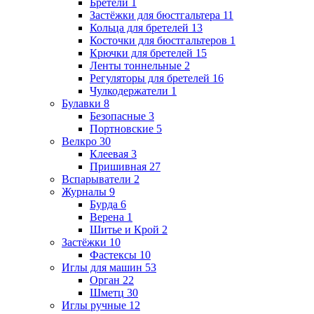
Бретели
1
Застёжки для бюстгальтера
11
Кольца для бретелей
13
Косточки для бюстгальтеров
1
Крючки для бретелей
15
Ленты тоннельные
2
Регуляторы для бретелей
16
Чулкодержатели
1
Булавки
8
Безопасные
3
Портновские
5
Велкро
30
Клеевая
3
Пришивная
27
Вспарыватели
2
Журналы
9
Бурда
6
Верена
1
Шитье и Крой
2
Застёжки
10
Фастексы
10
Иглы для машин
53
Орган
22
Шметц
30
Иглы ручные
12