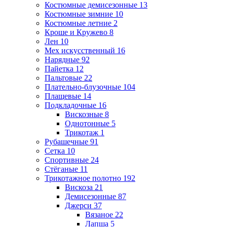
Костюмные демисезонные
13
Костюмные зимние
10
Костюмные летние
2
Кроше и Кружево
8
Лен
10
Мех искусственный
16
Нарядные
92
Пайетка
12
Пальтовые
22
Плательно-блузочные
104
Плащевые
14
Подкладочные
16
Вискозные
8
Однотонные
5
Трикотаж
1
Рубашечные
91
Сетка
10
Спортивные
24
Стёганые
11
Трикотажное полотно
192
Вискоза
21
Демисезонные
87
Джерси
37
Вязаное
22
Лапша
5