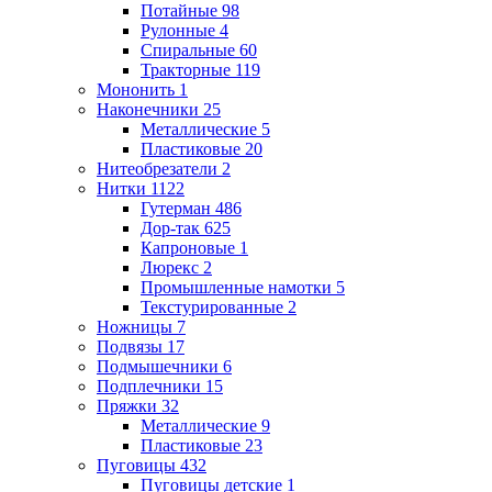
Потайные
98
Рулонные
4
Спиральные
60
Тракторные
119
Мононить
1
Наконечники
25
Металлические
5
Пластиковые
20
Нитеобрезатели
2
Нитки
1122
Гутерман
486
Дор-так
625
Капроновые
1
Люрекс
2
Промышленные намотки
5
Текстурированные
2
Ножницы
7
Подвязы
17
Подмышечники
6
Подплечники
15
Пряжки
32
Металлические
9
Пластиковые
23
Пуговицы
432
Пуговицы детские
1