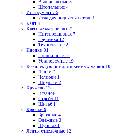
Вышивальные
8
Штопальные
4
Инструменты
5
Игла для поднятия петель
1
Кант
4
Клеевые материалы
21
Нитепрошивная
7
Паутинка
12
Технические
2
Кнопки
31
Пришивные
12
Установочные
19
Комплектующие для швейных машин
10
Лапки
7
Челноки
1
Шпульки
2
Кружево
13
Вязаное
1
Стрейч
11
Шитьё
1
Крючки
9
Брючные
4
Одёжные
3
Шубные
1
Ленты отделочные
12