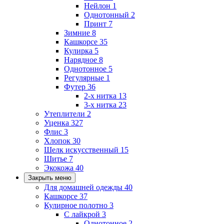
Нейлон
1
Однотонный
2
Принт
7
Зимние
8
Кашкорсе
35
Кулирка
5
Нарядное
8
Однотонное
5
Регулярные
1
Футер
36
2-х нитка
13
3-х нитка
23
Утеплители
2
Уценка
327
Флис
3
Хлопок
30
Шелк искусственный
15
Шитье
7
Экокожа
40
Закрыть меню
Для домашней одежды
40
Кашкорсе
37
Кулирное полотно
3
С лайкрой
3
Однотонное
2