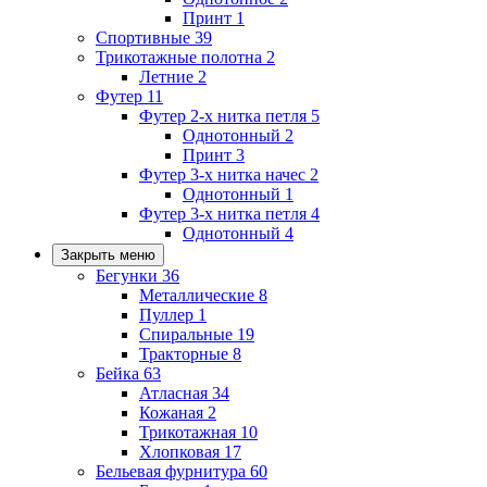
Принт
1
Спортивные
39
Трикотажные полотна
2
Летние
2
Футер
11
Футер 2-х нитка петля
5
Однотонный
2
Принт
3
Футер 3-х нитка начес
2
Однотонный
1
Футер 3-х нитка петля
4
Однотонный
4
Закрыть меню
Бегунки
36
Металлические
8
Пуллер
1
Спиральные
19
Тракторные
8
Бейка
63
Атласная
34
Кожаная
2
Трикотажная
10
Хлопковая
17
Бельевая фурнитура
60