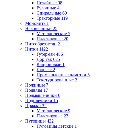
Потайные
98
Рулонные
4
Спиральные
60
Тракторные
119
Мононить
1
Наконечники
25
Металлические
5
Пластиковые
20
Нитеобрезатели
2
Нитки
1122
Гутерман
486
Дор-так
625
Капроновые
1
Люрекс
2
Промышленные намотки
5
Текстурированные
2
Ножницы
7
Подвязы
17
Подмышечники
6
Подплечники
15
Пряжки
32
Металлические
9
Пластиковые
23
Пуговицы
432
Пуговицы детские
1