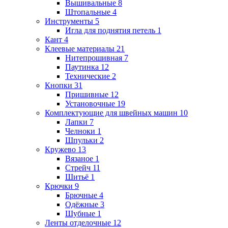
Вышивальные
8
Штопальные
4
Инструменты
5
Игла для поднятия петель
1
Кант
4
Клеевые материалы
21
Нитепрошивная
7
Паутинка
12
Технические
2
Кнопки
31
Пришивные
12
Установочные
19
Комплектующие для швейных машин
10
Лапки
7
Челноки
1
Шпульки
2
Кружево
13
Вязаное
1
Стрейч
11
Шитьё
1
Крючки
9
Брючные
4
Одёжные
3
Шубные
1
Ленты отделочные
12