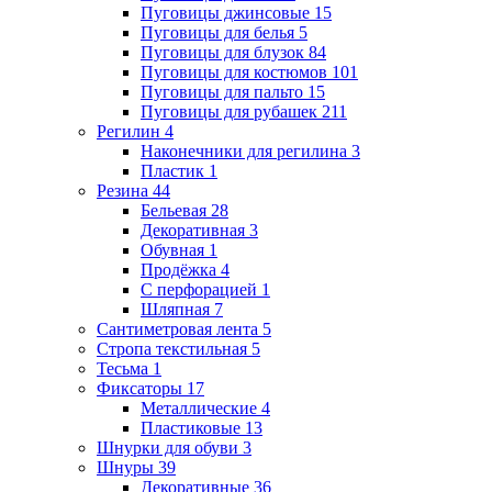
Пуговицы джинсовые
15
Пуговицы для белья
5
Пуговицы для блузок
84
Пуговицы для костюмов
101
Пуговицы для пальто
15
Пуговицы для рубашек
211
Регилин
4
Наконечники для регилина
3
Пластик
1
Резина
44
Бельевая
28
Декоративная
3
Обувная
1
Продёжка
4
С перфорацией
1
Шляпная
7
Сантиметровая лента
5
Стропа текстильная
5
Тесьма
1
Фиксаторы
17
Металлические
4
Пластиковые
13
Шнурки для обуви
3
Шнуры
39
Декоративные
36