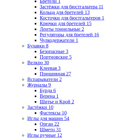
Бретели
1
Застёжки для бюстгальтера
11
Кольца для бретелей
13
Косточки для бюстгальтеров
1
Крючки для бретелей
15
Ленты тоннельные
2
Регуляторы для бретелей
16
Чулкодержатели
1
Булавки
8
Безопасные
3
Портновские
5
Велкро
30
Клеевая
3
Пришивная
27
Вспарыватели
2
Журналы
9
Бурда
6
Верена
1
Шитье и Крой
2
Застёжки
10
Фастексы
10
Иглы для машин
54
Орган
22
Шметц
31
Иглы ручные
12