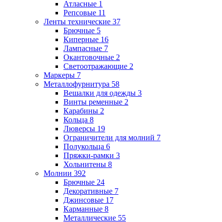
Атласные
1
Репсовые
11
Ленты технические
37
Брючные
5
Киперные
16
Лампасные
7
Окантовочные
2
Светоотражающие
2
Маркеры
7
Металлофурнитура
58
Вешалки для одежды
3
Винты ременные
2
Карабины
2
Кольца
8
Люверсы
19
Ограничители для молний
7
Полукольца
6
Пряжки-рамки
3
Хольнитены
8
Молнии
392
Брючные
24
Декоративные
7
Джинсовые
17
Карманные
8
Металлические
55