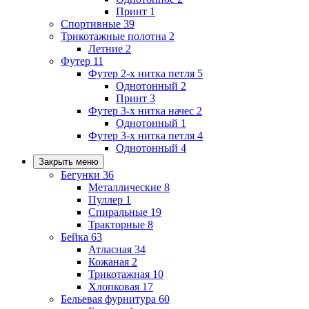
Принт
1
Спортивные
39
Трикотажные полотна
2
Летние
2
Футер
11
Футер 2-х нитка петля
5
Однотонный
2
Принт
3
Футер 3-х нитка начес
2
Однотонный
1
Футер 3-х нитка петля
4
Однотонный
4
Закрыть меню
Бегунки
36
Металлические
8
Пуллер
1
Спиральные
19
Тракторные
8
Бейка
63
Атласная
34
Кожаная
2
Трикотажная
10
Хлопковая
17
Бельевая фурнитура
60