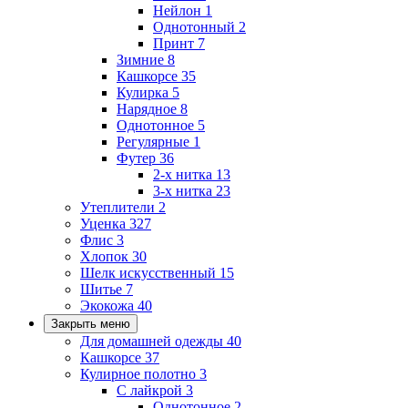
Нейлон
1
Однотонный
2
Принт
7
Зимние
8
Кашкорсе
35
Кулирка
5
Нарядное
8
Однотонное
5
Регулярные
1
Футер
36
2-х нитка
13
3-х нитка
23
Утеплители
2
Уценка
327
Флис
3
Хлопок
30
Шелк искусственный
15
Шитье
7
Экокожа
40
Закрыть меню
Для домашней одежды
40
Кашкорсе
37
Кулирное полотно
3
С лайкрой
3
Однотонное
2