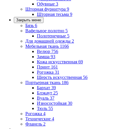
Обувные
3
Шторная фурнитура
9
Шторная тесьма
9
Закрыть меню
Бязь
6
Вафельное полотно
5
Полотенечные
5
Для домашней одежды
2
Мебельная ткань
1166
Велюр
756
Замша
93
Кожа искусственная
69
Принт
161
Рогожка
31
Шерсть искусственная
56
Портьерная ткань
186
Бархат
39
Блэкаут
25
Вуаль
37
Износостойкая
30
Тюль
55
Рогожка
4
Технические
4
Фланель
2