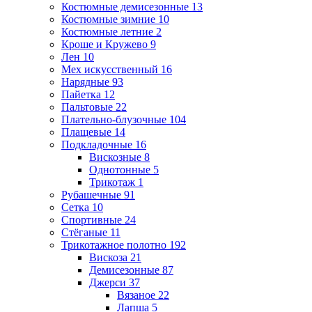
Костюмные демисезонные
13
Костюмные зимние
10
Костюмные летние
2
Кроше и Кружево
9
Лен
10
Мех искусственный
16
Нарядные
93
Пайетка
12
Пальтовые
22
Плательно-блузочные
104
Плащевые
14
Подкладочные
16
Вискозные
8
Однотонные
5
Трикотаж
1
Рубашечные
91
Сетка
10
Спортивные
24
Стёганые
11
Трикотажное полотно
192
Вискоза
21
Демисезонные
87
Джерси
37
Вязаное
22
Лапша
5