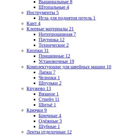
Вышивальные
8
Штопальные
4
Инструменты
5
Игла для поднятия петель
1
Кант
4
Клеевые материалы
21
Нитепрошивная
7
Паутинка
12
Технические
2
Кнопки
31
Пришивные
12
Установочные
19
Комплектующие для швейных машин
10
Лапки
7
Челноки
1
Шпульки
2
Кружево
13
Вязаное
1
Стрейч
11
Шитьё
1
Крючки
9
Брючные
4
Одёжные
3
Шубные
1
Ленты отделочные
12