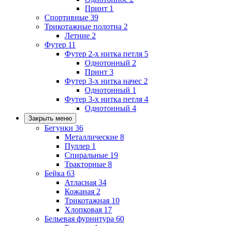
Принт
1
Спортивные
39
Трикотажные полотна
2
Летние
2
Футер
11
Футер 2-х нитка петля
5
Однотонный
2
Принт
3
Футер 3-х нитка начес
2
Однотонный
1
Футер 3-х нитка петля
4
Однотонный
4
Закрыть меню
Бегунки
36
Металлические
8
Пуллер
1
Спиральные
19
Тракторные
8
Бейка
63
Атласная
34
Кожаная
2
Трикотажная
10
Хлопковая
17
Бельевая фурнитура
60