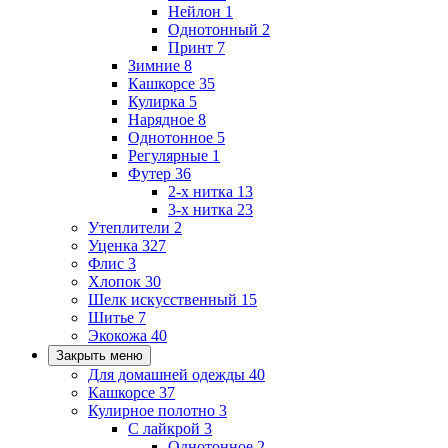
Нейлон
1
Однотонный
2
Принт
7
Зимние
8
Кашкорсе
35
Кулирка
5
Нарядное
8
Однотонное
5
Регулярные
1
Футер
36
2-х нитка
13
3-х нитка
23
Утеплители
2
Уценка
327
Флис
3
Хлопок
30
Шелк искусственный
15
Шитье
7
Экокожа
40
Закрыть меню
Для домашней одежды
40
Кашкорсе
37
Кулирное полотно
3
С лайкрой
3
Однотонное
2