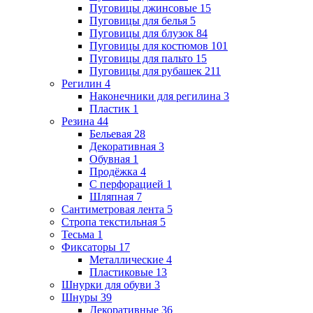
Пуговицы джинсовые
15
Пуговицы для белья
5
Пуговицы для блузок
84
Пуговицы для костюмов
101
Пуговицы для пальто
15
Пуговицы для рубашек
211
Регилин
4
Наконечники для регилина
3
Пластик
1
Резина
44
Бельевая
28
Декоративная
3
Обувная
1
Продёжка
4
С перфорацией
1
Шляпная
7
Сантиметровая лента
5
Стропа текстильная
5
Тесьма
1
Фиксаторы
17
Металлические
4
Пластиковые
13
Шнурки для обуви
3
Шнуры
39
Декоративные
36