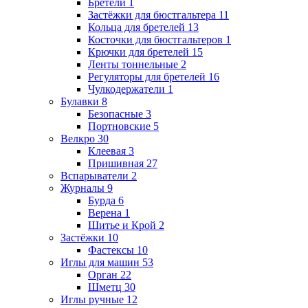
Бретели
1
Застёжки для бюстгальтера
11
Кольца для бретелей
13
Косточки для бюстгальтеров
1
Крючки для бретелей
15
Ленты тоннельные
2
Регуляторы для бретелей
16
Чулкодержатели
1
Булавки
8
Безопасные
3
Портновские
5
Велкро
30
Клеевая
3
Пришивная
27
Вспарыватели
2
Журналы
9
Бурда
6
Верена
1
Шитье и Крой
2
Застёжки
10
Фастексы
10
Иглы для машин
53
Орган
22
Шметц
30
Иглы ручные
12