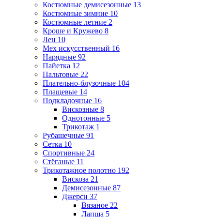
Костюмные демисезонные
13
Костюмные зимние
10
Костюмные летние
2
Кроше и Кружево
8
Лен
10
Мех искусственный
16
Нарядные
92
Пайетка
12
Пальтовые
22
Плательно-блузочные
104
Плащевые
14
Подкладочные
16
Вискозные
8
Однотонные
5
Трикотаж
1
Рубашечные
91
Сетка
10
Спортивные
24
Стёганые
11
Трикотажное полотно
192
Вискоза
21
Демисезонные
87
Джерси
37
Вязаное
22
Лапша
5