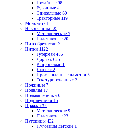
Потайные
98
Рулонные
4
Спиральные
60
Тракторные
119
Мононить
1
Наконечники
25
Металлические
5
Пластиковые
20
Нитеобрезатели
2
Нитки
1122
Гутерман
486
Дор-так
625
Капроновые
1
Люрекс
2
Промышленные намотки
5
Текстурированные
2
Ножницы
7
Подвязы
17
Подмышечники
6
Подплечники
15
Пряжки
32
Металлические
9
Пластиковые
23
Пуговицы
432
Пуговицы детские
1