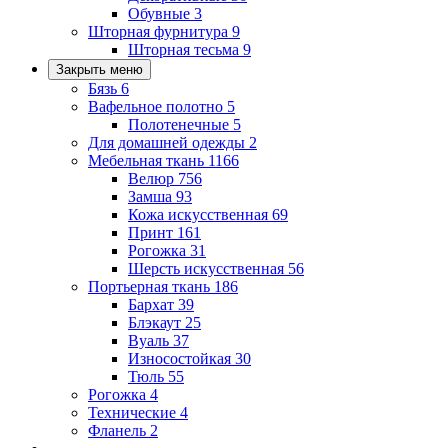
Обувные
3
Шторная фурнитура
9
Шторная тесьма
9
Закрыть меню
Бязь
6
Вафельное полотно
5
Полотенечные
5
Для домашней одежды
2
Мебельная ткань
1166
Велюр
756
Замша
93
Кожа искусственная
69
Принт
161
Рогожка
31
Шерсть искусственная
56
Портьерная ткань
186
Бархат
39
Блэкаут
25
Вуаль
37
Износостойкая
30
Тюль
55
Рогожка
4
Технические
4
Фланель
2