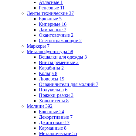
Атласные
1
Репсовые
11
Ленты технические
37
Брючные
5
Киперные
16
Лампасные
7
Окантовочные
2
Светоотражающие
2
Маркеры
7
Металлофурнитура
58
Вешалки для одежды
3
Винты ременные
2
Карабины
2
Кольца
8
Люверсы
19
Ограничители для молний
7
Полукольца
6
Пряжки-рамки
3
Хольнитены
8
Молнии
392
Брючные
24
Декоративные
7
Джинсовые
17
Карманные
8
Металлические
55