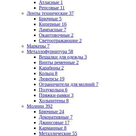
Атласные
1
Репсовые
11
Ленты технические
37
Брючные
5
Киперные
16
Лампасные
7
Окантовочные
2
Светоотражающие
2
Маркеры
7
Металлофурнитура
58
Вешалки для одежды
3
Винты ременные
2
Карабины
2
Кольца
8
Люверсы
19
Ограничители для молний
7
Полукольца
6
Пряжки-рамки
3
Хольнитены
8
Молнии
392
Брючные
24
Декоративные
7
Джинсовые
17
Карманные
8
Металлические
55