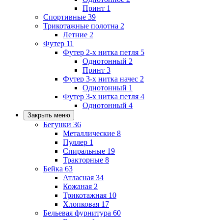
Принт
1
Спортивные
39
Трикотажные полотна
2
Летние
2
Футер
11
Футер 2-х нитка петля
5
Однотонный
2
Принт
3
Футер 3-х нитка начес
2
Однотонный
1
Футер 3-х нитка петля
4
Однотонный
4
Закрыть меню
Бегунки
36
Металлические
8
Пуллер
1
Спиральные
19
Тракторные
8
Бейка
63
Атласная
34
Кожаная
2
Трикотажная
10
Хлопковая
17
Бельевая фурнитура
60