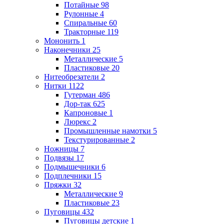
Потайные
98
Рулонные
4
Спиральные
60
Тракторные
119
Мононить
1
Наконечники
25
Металлические
5
Пластиковые
20
Нитеобрезатели
2
Нитки
1122
Гутерман
486
Дор-так
625
Капроновые
1
Люрекс
2
Промышленные намотки
5
Текстурированные
2
Ножницы
7
Подвязы
17
Подмышечники
6
Подплечники
15
Пряжки
32
Металлические
9
Пластиковые
23
Пуговицы
432
Пуговицы детские
1