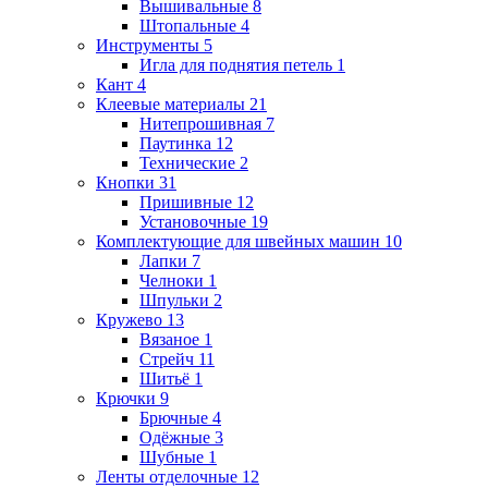
Вышивальные
8
Штопальные
4
Инструменты
5
Игла для поднятия петель
1
Кант
4
Клеевые материалы
21
Нитепрошивная
7
Паутинка
12
Технические
2
Кнопки
31
Пришивные
12
Установочные
19
Комплектующие для швейных машин
10
Лапки
7
Челноки
1
Шпульки
2
Кружево
13
Вязаное
1
Стрейч
11
Шитьё
1
Крючки
9
Брючные
4
Одёжные
3
Шубные
1
Ленты отделочные
12