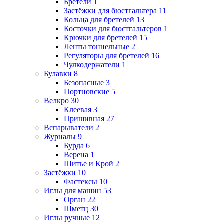
Бретели
1
Застёжки для бюстгальтера
11
Кольца для бретелей
13
Косточки для бюстгальтеров
1
Крючки для бретелей
15
Ленты тоннельные
2
Регуляторы для бретелей
16
Чулкодержатели
1
Булавки
8
Безопасные
3
Портновские
5
Велкро
30
Клеевая
3
Пришивная
27
Вспарыватели
2
Журналы
9
Бурда
6
Верена
1
Шитье и Крой
2
Застёжки
10
Фастексы
10
Иглы для машин
53
Орган
22
Шметц
30
Иглы ручные
12