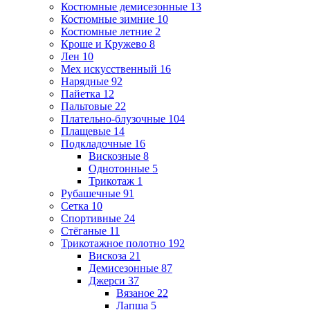
Костюмные демисезонные
13
Костюмные зимние
10
Костюмные летние
2
Кроше и Кружево
8
Лен
10
Мех искусственный
16
Нарядные
92
Пайетка
12
Пальтовые
22
Плательно-блузочные
104
Плащевые
14
Подкладочные
16
Вискозные
8
Однотонные
5
Трикотаж
1
Рубашечные
91
Сетка
10
Спортивные
24
Стёганые
11
Трикотажное полотно
192
Вискоза
21
Демисезонные
87
Джерси
37
Вязаное
22
Лапша
5