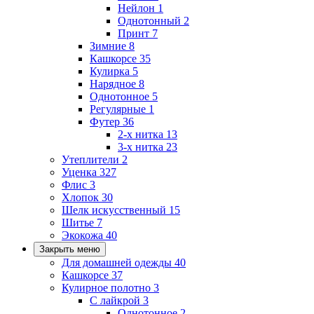
Нейлон
1
Однотонный
2
Принт
7
Зимние
8
Кашкорсе
35
Кулирка
5
Нарядное
8
Однотонное
5
Регулярные
1
Футер
36
2-х нитка
13
3-х нитка
23
Утеплители
2
Уценка
327
Флис
3
Хлопок
30
Шелк искусственный
15
Шитье
7
Экокожа
40
Закрыть меню
Для домашней одежды
40
Кашкорсе
37
Кулирное полотно
3
С лайкрой
3
Однотонное
2