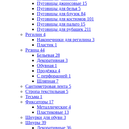
Пуговицы джинсовые
15
Пуговицы для белья
5
Пуговицы для блузок
84
Пуговицы для костюмов
101
Пуговицы для пальто
15
Пуговицы для рубашек
211
Регилин
4
Наконечники для регилина
3
Пластик
1
Резина
44
Бельевая
28
Декоративная
3
Обувная
1
Продёжка
4
С перфорацией
1
Шляпная
7
Сантиметровая лента
5
Стропа текстильная
5
Тесьма
1
Фиксаторы
17
Металлические
4
Пластиковые
13
Шнурки для обуви
3
Шнуры
39
Декоративные
36