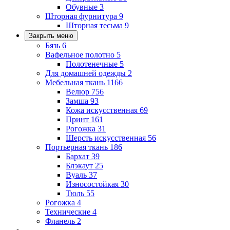
Обувные
3
Шторная фурнитура
9
Шторная тесьма
9
Закрыть меню
Бязь
6
Вафельное полотно
5
Полотенечные
5
Для домашней одежды
2
Мебельная ткань
1166
Велюр
756
Замша
93
Кожа искусственная
69
Принт
161
Рогожка
31
Шерсть искусственная
56
Портьерная ткань
186
Бархат
39
Блэкаут
25
Вуаль
37
Износостойкая
30
Тюль
55
Рогожка
4
Технические
4
Фланель
2