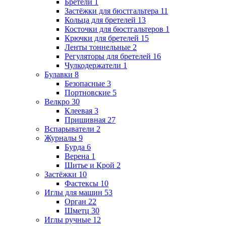
Бретели
1
Застёжки для бюстгальтера
11
Кольца для бретелей
13
Косточки для бюстгальтеров
1
Крючки для бретелей
15
Ленты тоннельные
2
Регуляторы для бретелей
16
Чулкодержатели
1
Булавки
8
Безопасные
3
Портновские
5
Велкро
30
Клеевая
3
Пришивная
27
Вспарыватели
2
Журналы
9
Бурда
6
Верена
1
Шитье и Крой
2
Застёжки
10
Фастексы
10
Иглы для машин
53
Орган
22
Шметц
30
Иглы ручные
12