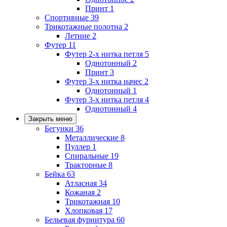
Принт
1
Спортивные
39
Трикотажные полотна
2
Летние
2
Футер
11
Футер 2-х нитка петля
5
Однотонный
2
Принт
3
Футер 3-х нитка начес
2
Однотонный
1
Футер 3-х нитка петля
4
Однотонный
4
Закрыть меню
Бегунки
36
Металлические
8
Пуллер
1
Спиральные
19
Тракторные
8
Бейка
63
Атласная
34
Кожаная
2
Трикотажная
10
Хлопковая
17
Бельевая фурнитура
60