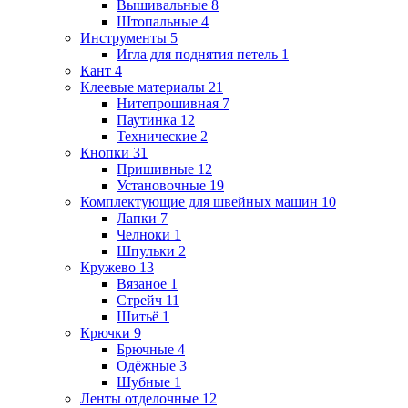
Вышивальные
8
Штопальные
4
Инструменты
5
Игла для поднятия петель
1
Кант
4
Клеевые материалы
21
Нитепрошивная
7
Паутинка
12
Технические
2
Кнопки
31
Пришивные
12
Установочные
19
Комплектующие для швейных машин
10
Лапки
7
Челноки
1
Шпульки
2
Кружево
13
Вязаное
1
Стрейч
11
Шитьё
1
Крючки
9
Брючные
4
Одёжные
3
Шубные
1
Ленты отделочные
12