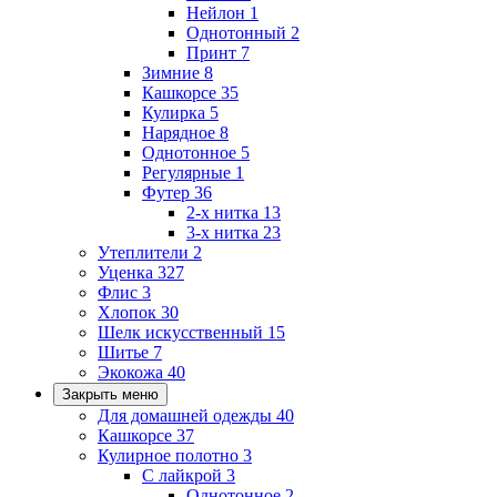
Нейлон
1
Однотонный
2
Принт
7
Зимние
8
Кашкорсе
35
Кулирка
5
Нарядное
8
Однотонное
5
Регулярные
1
Футер
36
2-х нитка
13
3-х нитка
23
Утеплители
2
Уценка
327
Флис
3
Хлопок
30
Шелк искусственный
15
Шитье
7
Экокожа
40
Закрыть меню
Для домашней одежды
40
Кашкорсе
37
Кулирное полотно
3
С лайкрой
3
Однотонное
2