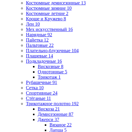
Костюмные демисезонные
13
Костюмные зимние
10
Костюмные летние
2
Кроше и Кружево
8
Лен
10
Мех искусственный
16
Нарядные
92
Пайетка
12
Пальтовые
22
Плательно-блузочные
104
Плащевые
14
Подкладочные
16
Вискозные
8
Однотонные
5
Трикотаж
1
Рубашечные
91
Сетка
10
Спортивные
24
Стёганые
11
Трикотажное полотно
192
Вискоза
21
Демисезонные
87
Джерси
37
Вязаное
22
Лапша
5