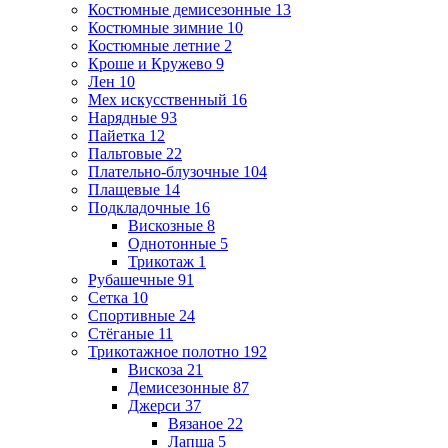
Костюмные демисезонные
13
Костюмные зимние
10
Костюмные летние
2
Кроше и Кружево
9
Лен
10
Мех искусственный
16
Нарядные
93
Пайетка
12
Пальтовые
22
Плательно-блузочные
104
Плащевые
14
Подкладочные
16
Вискозные
8
Однотонные
5
Трикотаж
1
Рубашечные
91
Сетка
10
Спортивные
24
Стёганые
11
Трикотажное полотно
192
Вискоза
21
Демисезонные
87
Джерси
37
Вязаное
22
Лапша
5