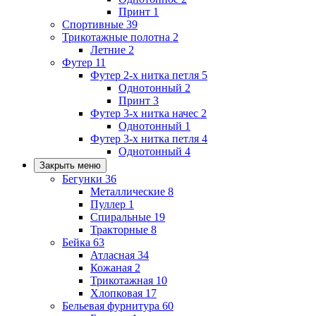
Принт
1
Спортивные
39
Трикотажные полотна
2
Летние
2
Футер
11
Футер 2-х нитка петля
5
Однотонный
2
Принт
3
Футер 3-х нитка начес
2
Однотонный
1
Футер 3-х нитка петля
4
Однотонный
4
Закрыть меню
Бегунки
36
Металлические
8
Пуллер
1
Спиральные
19
Тракторные
8
Бейка
63
Атласная
34
Кожаная
2
Трикотажная
10
Хлопковая
17
Бельевая фурнитура
60