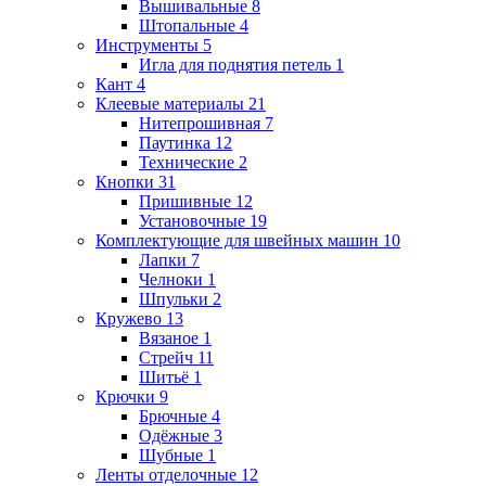
Вышивальные
8
Штопальные
4
Инструменты
5
Игла для поднятия петель
1
Кант
4
Клеевые материалы
21
Нитепрошивная
7
Паутинка
12
Технические
2
Кнопки
31
Пришивные
12
Установочные
19
Комплектующие для швейных машин
10
Лапки
7
Челноки
1
Шпульки
2
Кружево
13
Вязаное
1
Стрейч
11
Шитьё
1
Крючки
9
Брючные
4
Одёжные
3
Шубные
1
Ленты отделочные
12