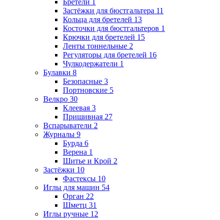
Бретели
1
Застёжки для бюстгальтера
11
Кольца для бретелей
13
Косточки для бюстгальтеров
1
Крючки для бретелей
15
Ленты тоннельные
2
Регуляторы для бретелей
16
Чулкодержатели
1
Булавки
8
Безопасные
3
Портновские
5
Велкро
30
Клеевая
3
Пришивная
27
Вспарыватели
2
Журналы
9
Бурда
6
Верена
1
Шитье и Крой
2
Застёжки
10
Фастексы
10
Иглы для машин
54
Орган
22
Шметц
31
Иглы ручные
12