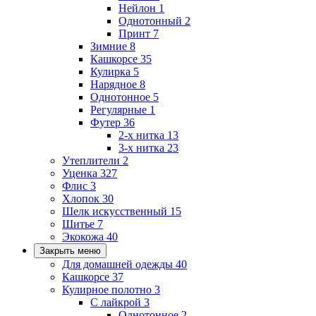
Нейлон
1
Однотонный
2
Принт
7
Зимние
8
Кашкорсе
35
Кулирка
5
Нарядное
8
Однотонное
5
Регулярные
1
Футер
36
2-х нитка
13
3-х нитка
23
Утеплители
2
Уценка
327
Флис
3
Хлопок
30
Шелк искусственный
15
Шитье
7
Экокожа
40
Закрыть меню
Для домашней одежды
40
Кашкорсе
37
Кулирное полотно
3
С лайкрой
3
Однотонное
2