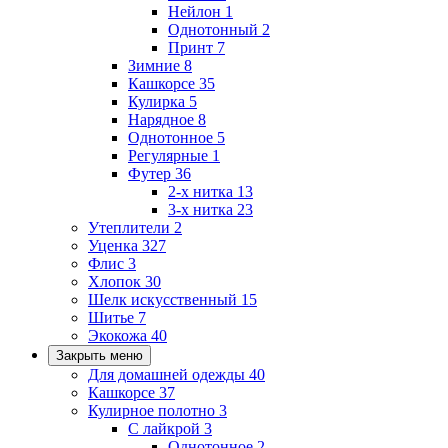
Нейлон
1
Однотонный
2
Принт
7
Зимние
8
Кашкорсе
35
Кулирка
5
Нарядное
8
Однотонное
5
Регулярные
1
Футер
36
2-х нитка
13
3-х нитка
23
Утеплители
2
Уценка
327
Флис
3
Хлопок
30
Шелк искусственный
15
Шитье
7
Экокожа
40
Закрыть меню
Для домашней одежды
40
Кашкорсе
37
Кулирное полотно
3
С лайкрой
3
Однотонное
2