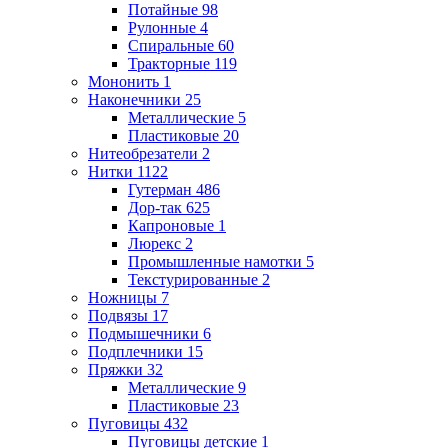
Потайные
98
Рулонные
4
Спиральные
60
Тракторные
119
Мононить
1
Наконечники
25
Металлические
5
Пластиковые
20
Нитеобрезатели
2
Нитки
1122
Гутерман
486
Дор-так
625
Капроновые
1
Люрекс
2
Промышленные намотки
5
Текстурированные
2
Ножницы
7
Подвязы
17
Подмышечники
6
Подплечники
15
Пряжки
32
Металлические
9
Пластиковые
23
Пуговицы
432
Пуговицы детские
1