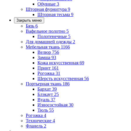
Обувные
3
Шторная фурнитура
9
Шторная тесьма
9
Закрыть меню
Бязь
6
Вафельное полотно
5
Полотенечные
5
Для домашней одежды
2
Мебельная ткань
1166
Велюр
756
Замша
93
Кожа искусственная
69
Принт
161
Рогожка
31
Шерсть искусственная
56
Портьерная ткань
186
Бархат
39
Блэкаут
25
Вуаль
37
Износостойкая
30
Тюль
55
Рогожка
4
Технические
4
Фланель
2