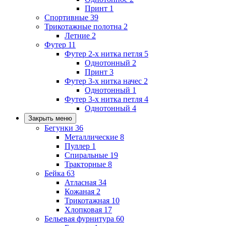
Принт
1
Спортивные
39
Трикотажные полотна
2
Летние
2
Футер
11
Футер 2-х нитка петля
5
Однотонный
2
Принт
3
Футер 3-х нитка начес
2
Однотонный
1
Футер 3-х нитка петля
4
Однотонный
4
Закрыть меню
Бегунки
36
Металлические
8
Пуллер
1
Спиральные
19
Тракторные
8
Бейка
63
Атласная
34
Кожаная
2
Трикотажная
10
Хлопковая
17
Бельевая фурнитура
60