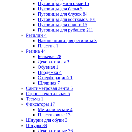
Пуговицы джинсовые
15
Пуговицы для белья
5
Пуговицы для блузок
84
Пуговицы для костюмов
101
Пуговицы для пальто
15
Пуговицы для рубашек
211
Регилин
4
Наконечники для регилина
3
Пластик
1
Резина
44
Бельевая
28
Декоративная
3
Обувная
1
Продёжка
4
С перфорацией
1
Шляпная
7
Сантиметровая лента
5
Стропа текстильная
5
Тесьма
1
Фиксаторы
17
Металлические
4
Пластиковые
13
Шнурки для обуви
3
Шнуры
39
Декоративные
36