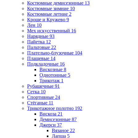
Костюмные демисезонные
13
Костюмные зимние
10
Костюмные летние
2
Кроше и Кружево
9
Лен
10
Мех искусственный
16
Нарядные
93
Пайетка
12
Пальтовые
22
Плательно-блузочные
104
Плащевые
14
Подкладочные
16
Вискозные
8
Однотонные
5
Трикотаж
1
Рубашечные
91
Сетка
10
Спортивные
24
Стёганые
11
Трикотажное полотно
192
Вискоза
21
Демисезонные
87
Джерси
37
Вязаное
22
Лапша
5