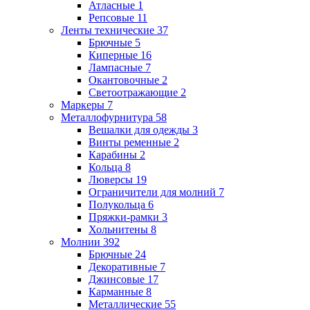
Атласные
1
Репсовые
11
Ленты технические
37
Брючные
5
Киперные
16
Лампасные
7
Окантовочные
2
Светоотражающие
2
Маркеры
7
Металлофурнитура
58
Вешалки для одежды
3
Винты ременные
2
Карабины
2
Кольца
8
Люверсы
19
Ограничители для молний
7
Полукольца
6
Пряжки-рамки
3
Хольнитены
8
Молнии
392
Брючные
24
Декоративные
7
Джинсовые
17
Карманные
8
Металлические
55