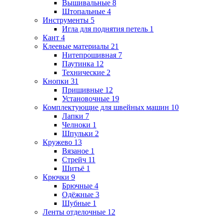
Вышивальные
8
Штопальные
4
Инструменты
5
Игла для поднятия петель
1
Кант
4
Клеевые материалы
21
Нитепрошивная
7
Паутинка
12
Технические
2
Кнопки
31
Пришивные
12
Установочные
19
Комплектующие для швейных машин
10
Лапки
7
Челноки
1
Шпульки
2
Кружево
13
Вязаное
1
Стрейч
11
Шитьё
1
Крючки
9
Брючные
4
Одёжные
3
Шубные
1
Ленты отделочные
12