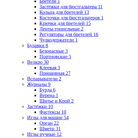
Бретели
1
Застёжки для бюстгальтера
11
Кольца для бретелей
13
Косточки для бюстгальтеров
1
Крючки для бретелей
15
Ленты тоннельные
2
Регуляторы для бретелей
16
Чулкодержатели
1
Булавки
8
Безопасные
3
Портновские
5
Велкро
30
Клеевая
3
Пришивная
27
Вспарыватели
2
Журналы
9
Бурда
6
Верена
1
Шитье и Крой
2
Застёжки
10
Фастексы
10
Иглы для машин
54
Орган
22
Шметц
31
Иглы ручные
12