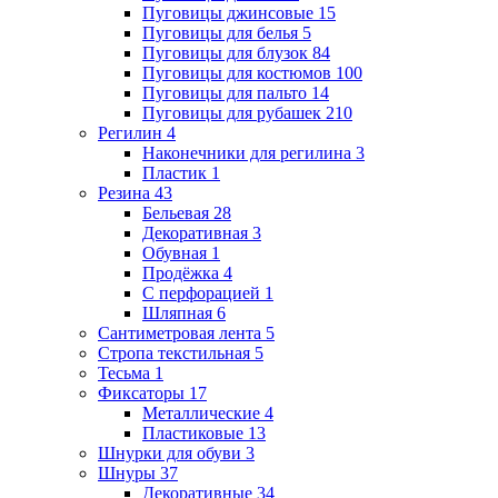
Пуговицы джинсовые
15
Пуговицы для белья
5
Пуговицы для блузок
84
Пуговицы для костюмов
100
Пуговицы для пальто
14
Пуговицы для рубашек
210
Регилин
4
Наконечники для регилина
3
Пластик
1
Резина
43
Бельевая
28
Декоративная
3
Обувная
1
Продёжка
4
С перфорацией
1
Шляпная
6
Сантиметровая лента
5
Стропа текстильная
5
Тесьма
1
Фиксаторы
17
Металлические
4
Пластиковые
13
Шнурки для обуви
3
Шнуры
37
Декоративные
34