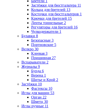
Бретели
1
Застёжки для бюстгальтера
11
Кольца для бретелей
13
Косточки для бюстгальтеров
1
Крючки для бретелей
15
Ленты тоннельные
2
Регуляторы для бретелей
16
Чулкодержатели
1
Булавки
8
Безопасные
3
Портновские
5
Велкро
30
Клеевая
3
Пришивная
27
Вспарыватели
2
Журналы
9
Бурда
6
Верена
1
Шитье и Крой
2
Застёжки
10
Фастексы
10
Иглы для машин
53
Орган
22
Шметц
30
Иглы ручные
11