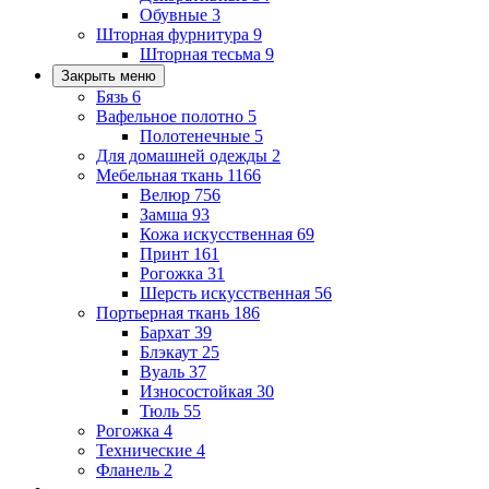
Обувные
3
Шторная фурнитура
9
Шторная тесьма
9
Закрыть меню
Бязь
6
Вафельное полотно
5
Полотенечные
5
Для домашней одежды
2
Мебельная ткань
1166
Велюр
756
Замша
93
Кожа искусственная
69
Принт
161
Рогожка
31
Шерсть искусственная
56
Портьерная ткань
186
Бархат
39
Блэкаут
25
Вуаль
37
Износостойкая
30
Тюль
55
Рогожка
4
Технические
4
Фланель
2