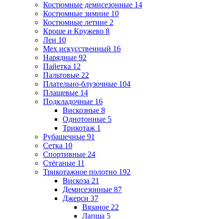
Костюмные демисезонные
14
Костюмные зимние
10
Костюмные летние
2
Кроше и Кружево
8
Лен
10
Мех искусственный
16
Нарядные
92
Пайетка
12
Пальтовые
22
Плательно-блузочные
104
Плащевые
14
Подкладочные
16
Вискозные
8
Однотонные
5
Трикотаж
1
Рубашечные
91
Сетка
10
Спортивные
24
Стёганые
11
Трикотажное полотно
192
Вискоза
21
Демисезонные
87
Джерси
37
Вязаное
22
Лапша
5