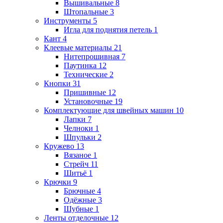
Вышивальные
8
Штопальные
3
Инструменты
5
Игла для поднятия петель
1
Кант
4
Клеевые материалы
21
Нитепрошивная
7
Паутинка
12
Технические
2
Кнопки
31
Пришивные
12
Установочные
19
Комплектующие для швейных машин
10
Лапки
7
Челноки
1
Шпульки
2
Кружево
13
Вязаное
1
Стрейч
11
Шитьё
1
Крючки
9
Брючные
4
Одёжные
3
Шубные
1
Ленты отделочные
12