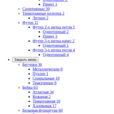
Принт
1
Спортивные
39
Трикотажные полотна
2
Летние
2
Футер
11
Футер 2-х нитка петля
5
Однотонный
2
Принт
3
Футер 3-х нитка начес
2
Однотонный
1
Футер 3-х нитка петля
4
Однотонный
4
Закрыть меню
Бегунки
36
Металлические
8
Пуллер
1
Спиральные
19
Тракторные
8
Бейка
63
Атласная
34
Кожаная
2
Трикотажная
10
Хлопковая
17
Бельевая фурнитура
60