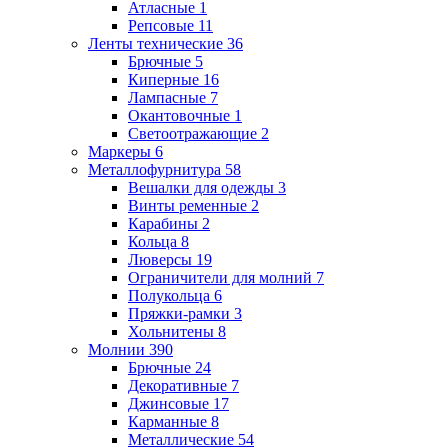
Атласные
1
Репсовые
11
Ленты технические
36
Брючные
5
Киперные
16
Лампасные
7
Окантовочные
1
Светоотражающие
2
Маркеры
6
Металлофурнитура
58
Вешалки для одежды
3
Винты ременные
2
Карабины
2
Кольца
8
Люверсы
19
Ограничители для молний
7
Полукольца
6
Пряжки-рамки
3
Хольнитены
8
Молнии
390
Брючные
24
Декоративные
7
Джинсовые
17
Карманные
8
Металлические
54