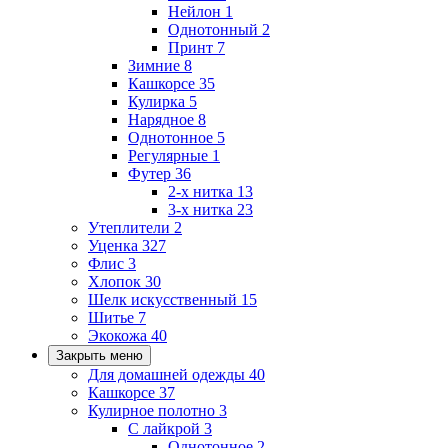
Нейлон
1
Однотонный
2
Принт
7
Зимние
8
Кашкорсе
35
Кулирка
5
Нарядное
8
Однотонное
5
Регулярные
1
Футер
36
2-х нитка
13
3-х нитка
23
Утеплители
2
Уценка
327
Флис
3
Хлопок
30
Шелк искусственный
15
Шитье
7
Экокожа
40
Закрыть меню
Для домашней одежды
40
Кашкорсе
37
Кулирное полотно
3
С лайкрой
3
Однотонное
2