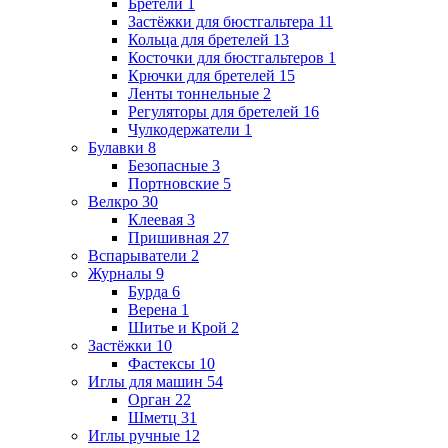
Бретели
1
Застёжки для бюстгальтера
11
Кольца для бретелей
13
Косточки для бюстгальтеров
1
Крючки для бретелей
15
Ленты тоннельные
2
Регуляторы для бретелей
16
Чулкодержатели
1
Булавки
8
Безопасные
3
Портновские
5
Велкро
30
Клеевая
3
Пришивная
27
Вспарыватели
2
Журналы
9
Бурда
6
Верена
1
Шитье и Крой
2
Застёжки
10
Фастексы
10
Иглы для машин
54
Орган
22
Шметц
31
Иглы ручные
12