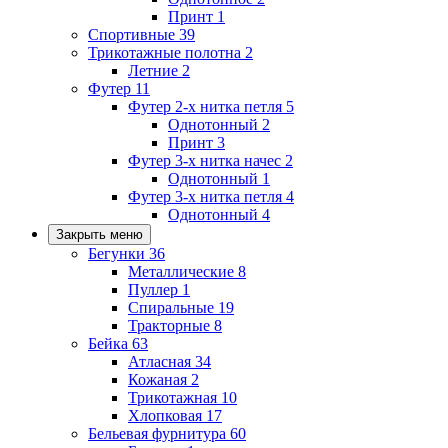
Принт
1
Спортивные
39
Трикотажные полотна
2
Летние
2
Футер
11
Футер 2-х нитка петля
5
Однотонный
2
Принт
3
Футер 3-х нитка начес
2
Однотонный
1
Футер 3-х нитка петля
4
Однотонный
4
Закрыть меню
Бегунки
36
Металлические
8
Пуллер
1
Спиральные
19
Тракторные
8
Бейка
63
Атласная
34
Кожаная
2
Трикотажная
10
Хлопковая
17
Бельевая фурнитура
60