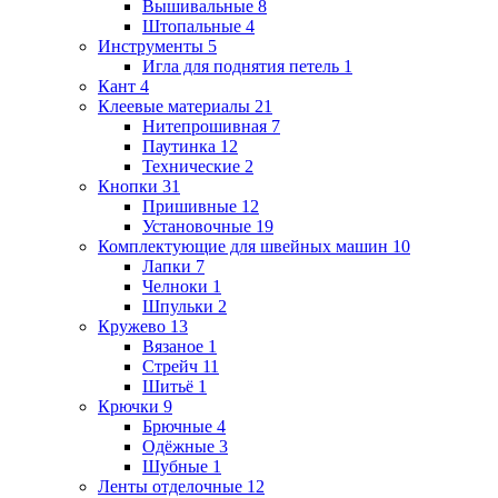
Вышивальные
8
Штопальные
4
Инструменты
5
Игла для поднятия петель
1
Кант
4
Клеевые материалы
21
Нитепрошивная
7
Паутинка
12
Технические
2
Кнопки
31
Пришивные
12
Установочные
19
Комплектующие для швейных машин
10
Лапки
7
Челноки
1
Шпульки
2
Кружево
13
Вязаное
1
Стрейч
11
Шитьё
1
Крючки
9
Брючные
4
Одёжные
3
Шубные
1
Ленты отделочные
12