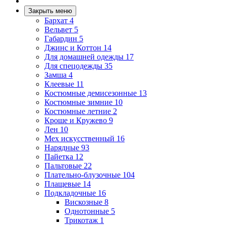
Закрыть меню
Бархат
4
Вельвет
5
Габардин
5
Джинс и Коттон
14
Для домашней одежды
17
Для спецодежды
35
Замша
4
Клеевые
11
Костюмные демисезонные
13
Костюмные зимние
10
Костюмные летние
2
Кроше и Кружево
9
Лен
10
Мех искусственный
16
Нарядные
93
Пайетка
12
Пальтовые
22
Плательно-блузочные
104
Плащевые
14
Подкладочные
16
Вискозные
8
Однотонные
5
Трикотаж
1