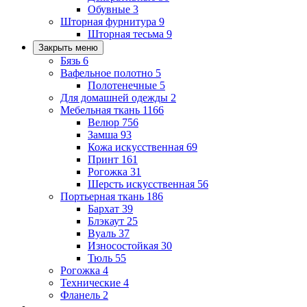
Обувные
3
Шторная фурнитура
9
Шторная тесьма
9
Закрыть меню
Бязь
6
Вафельное полотно
5
Полотенечные
5
Для домашней одежды
2
Мебельная ткань
1166
Велюр
756
Замша
93
Кожа искусственная
69
Принт
161
Рогожка
31
Шерсть искусственная
56
Портьерная ткань
186
Бархат
39
Блэкаут
25
Вуаль
37
Износостойкая
30
Тюль
55
Рогожка
4
Технические
4
Фланель
2