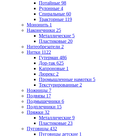
Потайные
98
Рулонные
4
Спиральные
60
Тракторные
119
Мононить
1
Наконечники
25
Металлические
5
Пластиковые
20
Нитеобрезатели
2
Нитки
1122
Гутерман
486
Дор-так
625
Капроновые
1
Люрекс
2
Промышленные намотки
5
Текстурированные
2
Ножницы
7
Подвязы
17
Подмышечники
6
Подплечники
15
Пряжки
32
Металлические
9
Пластиковые
23
Пуговицы
432
Пуговицы детские
1