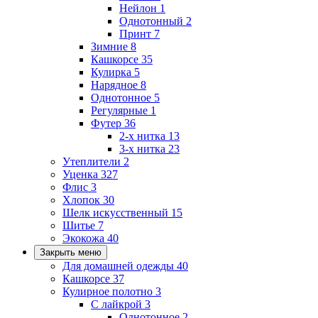
Нейлон
1
Однотонный
2
Принт
7
Зимние
8
Кашкорсе
35
Кулирка
5
Нарядное
8
Однотонное
5
Регулярные
1
Футер
36
2-х нитка
13
3-х нитка
23
Утеплители
2
Уценка
327
Флис
3
Хлопок
30
Шелк искусственный
15
Шитье
7
Экокожа
40
Закрыть меню
Для домашней одежды
40
Кашкорсе
37
Кулирное полотно
3
С лайкрой
3
Однотонное
2