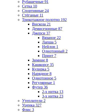
Рубашечные
91
Сетка
10
Спортивные
24
Стёганые
11
Трикотажное полотно
192
Вискоза
21
Демисезонные
87
Джерси
37
Вязаное
22
Лапша
5
Нейлон
1
Однотонный
2
Принт
7
Зимние
8
Кашкорсе
35
Кулирка
5
Нарядное
8
Однотонное
5
Регулярные
1
Футер
36
2-х нитка
13
3-х нитка
23
Утеплители
2
Уценка
327
Флис
3