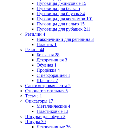
Пуговицы джинсовые
15
Пуговицы для белья
5
Пуговицы для блузок
84
Пуговицы для костюмов
101
Пуговицы для пальто
15
Пуговицы для рубашек
211
Регилин
4
Наконечники для регилина
3
Пластик
1
Резина
44
Бельевая
28
Декоративная
3
Обувная
1
Продёжка
4
С перфорацией
1
Шляпная
7
Сантиметровая лента
5
Стропа текстильная
5
Тесьма
1
Фиксаторы
17
Металлические
4
Пластиковые
13
Шнурки для обуви
3
Шнуры
39
Декоративные
36