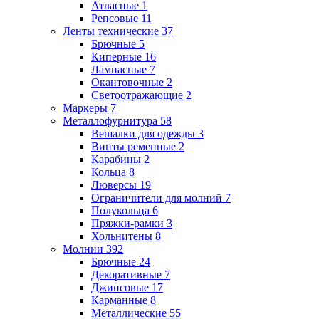
Атласные
1
Репсовые
11
Ленты технические
37
Брючные
5
Киперные
16
Лампасные
7
Окантовочные
2
Светоотражающие
2
Маркеры
7
Металлофурнитура
58
Вешалки для одежды
3
Винты ременные
2
Карабины
2
Кольца
8
Люверсы
19
Ограничители для молний
7
Полукольца
6
Пряжки-рамки
3
Хольнитены
8
Молнии
392
Брючные
24
Декоративные
7
Джинсовые
17
Карманные
8
Металлические
55