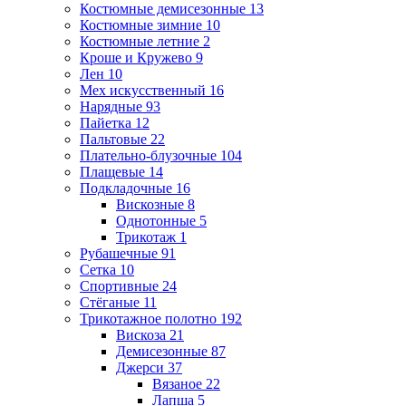
Костюмные демисезонные
13
Костюмные зимние
10
Костюмные летние
2
Кроше и Кружево
9
Лен
10
Мех искусственный
16
Нарядные
93
Пайетка
12
Пальтовые
22
Плательно-блузочные
104
Плащевые
14
Подкладочные
16
Вискозные
8
Однотонные
5
Трикотаж
1
Рубашечные
91
Сетка
10
Спортивные
24
Стёганые
11
Трикотажное полотно
192
Вискоза
21
Демисезонные
87
Джерси
37
Вязаное
22
Лапша
5