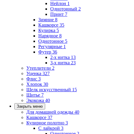
Нейлон
1
Однотонный
2
Принт
7
Зимние
8
Кашкорсе
35
Кулирка
5
Нарядное
8
Однотонное
5
Регулярные
1
Футер
36
2-х нитка
13
3-х нитка
23
Утеплители
2
Уценка
327
Флис
3
Хлопок
30
Шелк искусственный
15
Шитье
7
Экокожа
40
Закрыть меню
Для домашней одежды
40
Кашкорсе
37
Кулирное полотно
3
С лайкрой
3
Однотонное
2