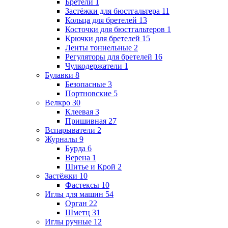
Бретели
1
Застёжки для бюстгальтера
11
Кольца для бретелей
13
Косточки для бюстгальтеров
1
Крючки для бретелей
15
Ленты тоннельные
2
Регуляторы для бретелей
16
Чулкодержатели
1
Булавки
8
Безопасные
3
Портновские
5
Велкро
30
Клеевая
3
Пришивная
27
Вспарыватели
2
Журналы
9
Бурда
6
Верена
1
Шитье и Крой
2
Застёжки
10
Фастексы
10
Иглы для машин
54
Орган
22
Шметц
31
Иглы ручные
12