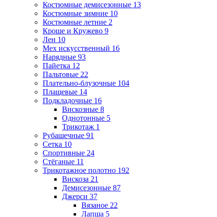
Костюмные демисезонные
13
Костюмные зимние
10
Костюмные летние
2
Кроше и Кружево
9
Лен
10
Мех искусственный
16
Нарядные
93
Пайетка
12
Пальтовые
22
Плательно-блузочные
104
Плащевые
14
Подкладочные
16
Вискозные
8
Однотонные
5
Трикотаж
1
Рубашечные
91
Сетка
10
Спортивные
24
Стёганые
11
Трикотажное полотно
192
Вискоза
21
Демисезонные
87
Джерси
37
Вязаное
22
Лапша
5