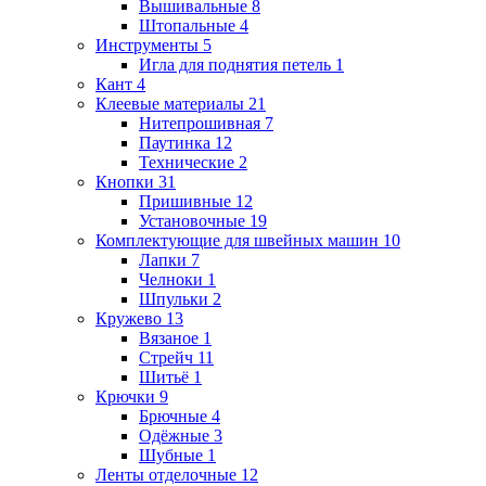
Вышивальные
8
Штопальные
4
Инструменты
5
Игла для поднятия петель
1
Кант
4
Клеевые материалы
21
Нитепрошивная
7
Паутинка
12
Технические
2
Кнопки
31
Пришивные
12
Установочные
19
Комплектующие для швейных машин
10
Лапки
7
Челноки
1
Шпульки
2
Кружево
13
Вязаное
1
Стрейч
11
Шитьё
1
Крючки
9
Брючные
4
Одёжные
3
Шубные
1
Ленты отделочные
12