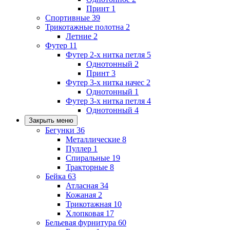
Принт
1
Спортивные
39
Трикотажные полотна
2
Летние
2
Футер
11
Футер 2-х нитка петля
5
Однотонный
2
Принт
3
Футер 3-х нитка начес
2
Однотонный
1
Футер 3-х нитка петля
4
Однотонный
4
Закрыть меню
Бегунки
36
Металлические
8
Пуллер
1
Спиральные
19
Тракторные
8
Бейка
63
Атласная
34
Кожаная
2
Трикотажная
10
Хлопковая
17
Бельевая фурнитура
60