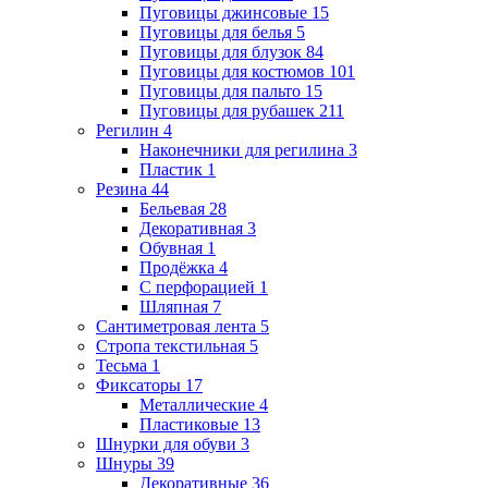
Пуговицы джинсовые
15
Пуговицы для белья
5
Пуговицы для блузок
84
Пуговицы для костюмов
101
Пуговицы для пальто
15
Пуговицы для рубашек
211
Регилин
4
Наконечники для регилина
3
Пластик
1
Резина
44
Бельевая
28
Декоративная
3
Обувная
1
Продёжка
4
С перфорацией
1
Шляпная
7
Сантиметровая лента
5
Стропа текстильная
5
Тесьма
1
Фиксаторы
17
Металлические
4
Пластиковые
13
Шнурки для обуви
3
Шнуры
39
Декоративные
36