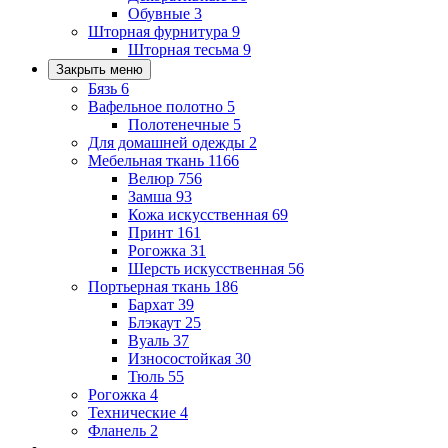
Обувные
3
Шторная фурнитура
9
Шторная тесьма
9
Закрыть меню
Бязь
6
Вафельное полотно
5
Полотенечные
5
Для домашней одежды
2
Мебельная ткань
1166
Велюр
756
Замша
93
Кожа искусственная
69
Принт
161
Рогожка
31
Шерсть искусственная
56
Портьерная ткань
186
Бархат
39
Блэкаут
25
Вуаль
37
Износостойкая
30
Тюль
55
Рогожка
4
Технические
4
Фланель
2