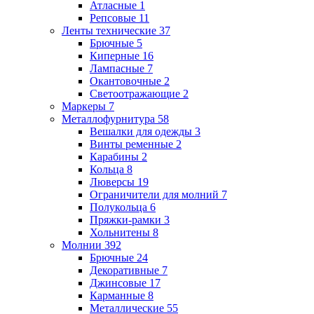
Атласные
1
Репсовые
11
Ленты технические
37
Брючные
5
Киперные
16
Лампасные
7
Окантовочные
2
Светоотражающие
2
Маркеры
7
Металлофурнитура
58
Вешалки для одежды
3
Винты ременные
2
Карабины
2
Кольца
8
Люверсы
19
Ограничители для молний
7
Полукольца
6
Пряжки-рамки
3
Хольнитены
8
Молнии
392
Брючные
24
Декоративные
7
Джинсовые
17
Карманные
8
Металлические
55