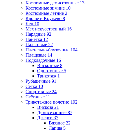
Костюмные демисезонные
13
Костюмные зимние
10
Костюмные летние
2
Кроше и Кружево
8
Лен
10
Мех искусственный
16
Нарядные
92
Пайетка
12
Пальтовые
22
Плательно-блузочные
104
Плащевые
14
Подкладочные
16
Вискозные
8
Однотонные
5
Трикотаж
1
Рубашечные
91
Сетка
10
Спортивные
24
Стёганые
11
Трикотажное полотно
192
Вискоза
21
Демисезонные
87
Джерси
37
Вязаное
22
Лапша
5