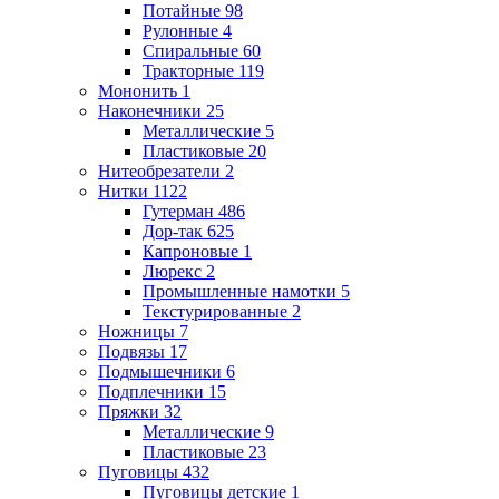
Потайные
98
Рулонные
4
Спиральные
60
Тракторные
119
Мононить
1
Наконечники
25
Металлические
5
Пластиковые
20
Нитеобрезатели
2
Нитки
1122
Гутерман
486
Дор-так
625
Капроновые
1
Люрекс
2
Промышленные намотки
5
Текстурированные
2
Ножницы
7
Подвязы
17
Подмышечники
6
Подплечники
15
Пряжки
32
Металлические
9
Пластиковые
23
Пуговицы
432
Пуговицы детские
1