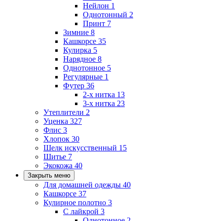
Нейлон
1
Однотонный
2
Принт
7
Зимние
8
Кашкорсе
35
Кулирка
5
Нарядное
8
Однотонное
5
Регулярные
1
Футер
36
2-х нитка
13
3-х нитка
23
Утеплители
2
Уценка
327
Флис
3
Хлопок
30
Шелк искусственный
15
Шитье
7
Экокожа
40
Закрыть меню
Для домашней одежды
40
Кашкорсе
37
Кулирное полотно
3
С лайкрой
3
Однотонное
2