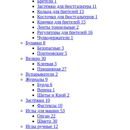
Бретели
1
Застёжки для бюстгальтера
11
Кольца для бретелей
13
Косточки для бюстгальтеров
1
Крючки для бретелей
15
Ленты тоннельные
2
Регуляторы для бретелей
16
Чулкодержатели
1
Булавки
8
Безопасные
3
Портновские
5
Велкро
30
Клеевая
3
Пришивная
27
Вспарыватели
2
Журналы
9
Бурда
6
Верена
1
Шитье и Крой
2
Застёжки
10
Фастексы
10
Иглы для машин
53
Орган
22
Шметц
30
Иглы ручные
12