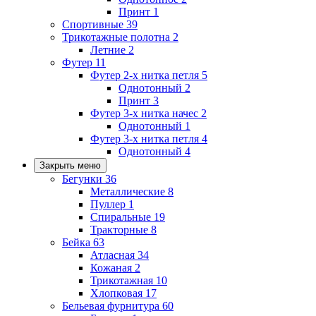
Принт
1
Спортивные
39
Трикотажные полотна
2
Летние
2
Футер
11
Футер 2-х нитка петля
5
Однотонный
2
Принт
3
Футер 3-х нитка начес
2
Однотонный
1
Футер 3-х нитка петля
4
Однотонный
4
Закрыть меню
Бегунки
36
Металлические
8
Пуллер
1
Спиральные
19
Тракторные
8
Бейка
63
Атласная
34
Кожаная
2
Трикотажная
10
Хлопковая
17
Бельевая фурнитура
60