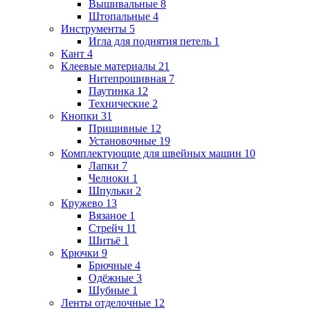
Вышивальные
8
Штопальные
4
Инструменты
5
Игла для поднятия петель
1
Кант
4
Клеевые материалы
21
Нитепрошивная
7
Паутинка
12
Технические
2
Кнопки
31
Пришивные
12
Установочные
19
Комплектующие для швейных машин
10
Лапки
7
Челноки
1
Шпульки
2
Кружево
13
Вязаное
1
Стрейч
11
Шитьё
1
Крючки
9
Брючные
4
Одёжные
3
Шубные
1
Ленты отделочные
12