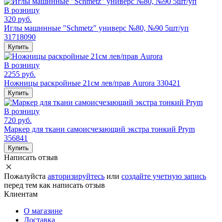
В розницу
320 руб.
Иглы машинные "Schmetz" универс №80, №90 5шт/уп
31718090
Купить
В розницу
2255 руб.
Ножницы раскройные 21см лев/прав Aurora 330421
Купить
В розницу
720 руб.
Маркер для ткани самоисчезающий экстра тонкий Prym
356841
Купить
Написать отзыв
Пожалуйста
авторизируйтесь
или
создайте учетную запись
перед тем как написать отзыв
Клиентам
О магазине
Доставка