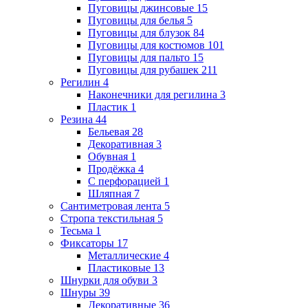
Пуговицы джинсовые
15
Пуговицы для белья
5
Пуговицы для блузок
84
Пуговицы для костюмов
101
Пуговицы для пальто
15
Пуговицы для рубашек
211
Регилин
4
Наконечники для регилина
3
Пластик
1
Резина
44
Бельевая
28
Декоративная
3
Обувная
1
Продёжка
4
С перфорацией
1
Шляпная
7
Сантиметровая лента
5
Стропа текстильная
5
Тесьма
1
Фиксаторы
17
Металлические
4
Пластиковые
13
Шнурки для обуви
3
Шнуры
39
Декоративные
36