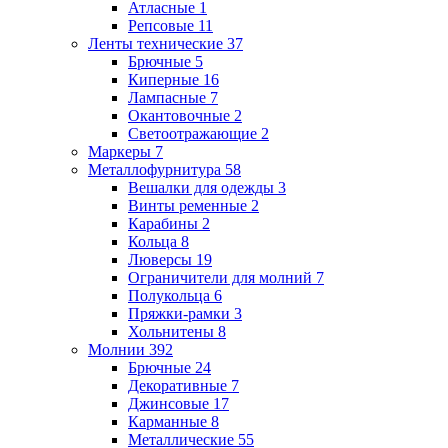
Атласные
1
Репсовые
11
Ленты технические
37
Брючные
5
Киперные
16
Лампасные
7
Окантовочные
2
Светоотражающие
2
Маркеры
7
Металлофурнитура
58
Вешалки для одежды
3
Винты ременные
2
Карабины
2
Кольца
8
Люверсы
19
Ограничители для молний
7
Полукольца
6
Пряжки-рамки
3
Хольнитены
8
Молнии
392
Брючные
24
Декоративные
7
Джинсовые
17
Карманные
8
Металлические
55