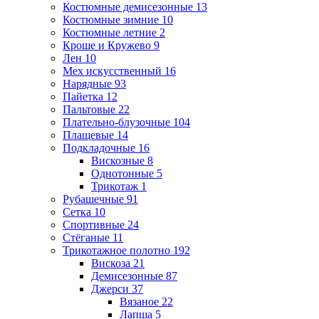
Костюмные демисезонные
13
Костюмные зимние
10
Костюмные летние
2
Кроше и Кружево
9
Лен
10
Мех искусственный
16
Нарядные
93
Пайетка
12
Пальтовые
22
Плательно-блузочные
104
Плащевые
14
Подкладочные
16
Вискозные
8
Однотонные
5
Трикотаж
1
Рубашечные
91
Сетка
10
Спортивные
24
Стёганые
11
Трикотажное полотно
192
Вискоза
21
Демисезонные
87
Джерси
37
Вязаное
22
Лапша
5