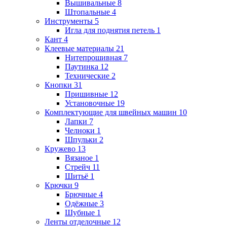
Вышивальные
8
Штопальные
4
Инструменты
5
Игла для поднятия петель
1
Кант
4
Клеевые материалы
21
Нитепрошивная
7
Паутинка
12
Технические
2
Кнопки
31
Пришивные
12
Установочные
19
Комплектующие для швейных машин
10
Лапки
7
Челноки
1
Шпульки
2
Кружево
13
Вязаное
1
Стрейч
11
Шитьё
1
Крючки
9
Брючные
4
Одёжные
3
Шубные
1
Ленты отделочные
12