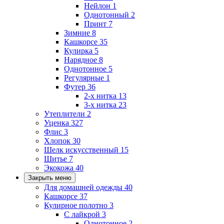
Нейлон
1
Однотонный
2
Принт
7
Зимние
8
Кашкорсе
35
Кулирка
5
Нарядное
8
Однотонное
5
Регулярные
1
Футер
36
2-х нитка
13
3-х нитка
23
Утеплители
2
Уценка
327
Флис
3
Хлопок
30
Шелк искусственный
15
Шитье
7
Экокожа
40
Закрыть меню
Для домашней одежды
40
Кашкорсе
37
Кулирное полотно
3
С лайкрой
3
Однотонное
2