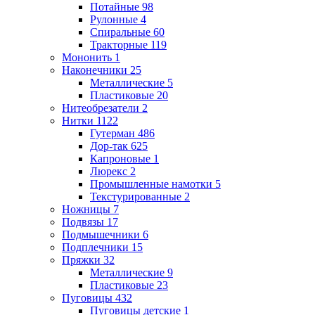
Потайные
98
Рулонные
4
Спиральные
60
Тракторные
119
Мононить
1
Наконечники
25
Металлические
5
Пластиковые
20
Нитеобрезатели
2
Нитки
1122
Гутерман
486
Дор-так
625
Капроновые
1
Люрекс
2
Промышленные намотки
5
Текстурированные
2
Ножницы
7
Подвязы
17
Подмышечники
6
Подплечники
15
Пряжки
32
Металлические
9
Пластиковые
23
Пуговицы
432
Пуговицы детские
1