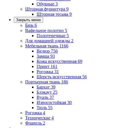
Обувные
3
Шторная фурнитура
9
Шторная тесьма
9
Закрыть меню
Бязь
6
Вафельное полотно
5
Полотенечные
5
Для домашней одежды
2
Мебельная ткань
1166
Велюр
756
Замша
93
Кожа искусственная
69
Принт
161
Рогожка
31
Шерсть искусственная
56
Портьерная ткань
186
Бархат
39
Блэкаут
25
Вуаль
37
Износостойкая
30
Тюль
55
Рогожка
4
Технические
4
Фланель
2