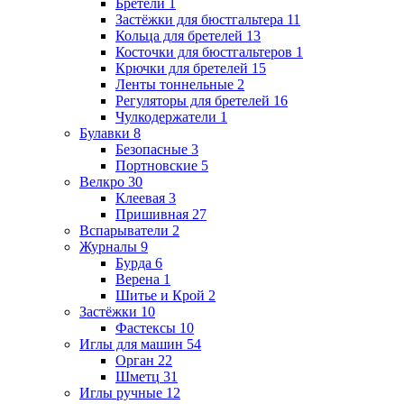
Бретели
1
Застёжки для бюстгальтера
11
Кольца для бретелей
13
Косточки для бюстгальтеров
1
Крючки для бретелей
15
Ленты тоннельные
2
Регуляторы для бретелей
16
Чулкодержатели
1
Булавки
8
Безопасные
3
Портновские
5
Велкро
30
Клеевая
3
Пришивная
27
Вспарыватели
2
Журналы
9
Бурда
6
Верена
1
Шитье и Крой
2
Застёжки
10
Фастексы
10
Иглы для машин
54
Орган
22
Шметц
31
Иглы ручные
12