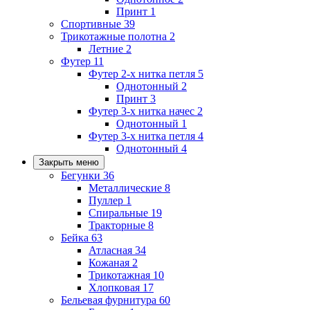
Принт
1
Спортивные
39
Трикотажные полотна
2
Летние
2
Футер
11
Футер 2-х нитка петля
5
Однотонный
2
Принт
3
Футер 3-х нитка начес
2
Однотонный
1
Футер 3-х нитка петля
4
Однотонный
4
Закрыть меню
Бегунки
36
Металлические
8
Пуллер
1
Спиральные
19
Тракторные
8
Бейка
63
Атласная
34
Кожаная
2
Трикотажная
10
Хлопковая
17
Бельевая фурнитура
60