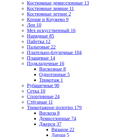
Костюмные демисезонные
13
Костюмные зимние
11
Костюмные летние
2
Кроше и Кружево
9
Лен
10
Мех искусственный
16
Нарядные
85
Пайетка
12
Пальтовые
22
Плательно-блузочные
104
Плащевые
14
Подкладочные
16
Вискозные
8
Однотонные
5
Трикотаж
1
Рубашечные
90
Сетка
10
Спортивные
24
Стёганые
11
Трикотажное полотно
179
Вискоза
8
Демисезонные
74
Джерси
37
Вязаное
22
Лапша
5