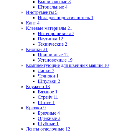
Вышивальные
8
Штопальные
4
Инструменты
5
Игла для поднятия петель
1
Кант
4
Клеевые материалы
21
Нитепрошивная
7
Паутинка
12
Технические
2
Кнопки
31
Пришивные
12
Установочные
19
Комплектующие для швейных машин
10
Лапки
7
Челноки
1
Шпульки
2
Кружево
13
Вязаное
1
Стрейч
11
Шитьё
1
Крючки
9
Брючные
4
Одёжные
3
Шубные
1
Ленты отделочные
12