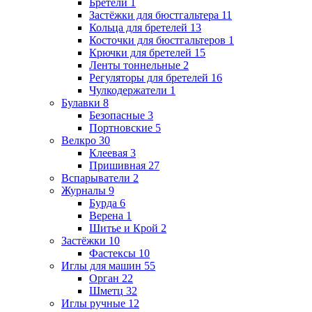
Бретели
1
Застёжки для бюстгальтера
11
Кольца для бретелей
13
Косточки для бюстгальтеров
1
Крючки для бретелей
15
Ленты тоннельные
2
Регуляторы для бретелей
16
Чулкодержатели
1
Булавки
8
Безопасные
3
Портновские
5
Велкро
30
Клеевая
3
Пришивная
27
Вспарыватели
2
Журналы
9
Бурда
6
Верена
1
Шитье и Крой
2
Застёжки
10
Фастексы
10
Иглы для машин
55
Орган
22
Шметц
32
Иглы ручные
12