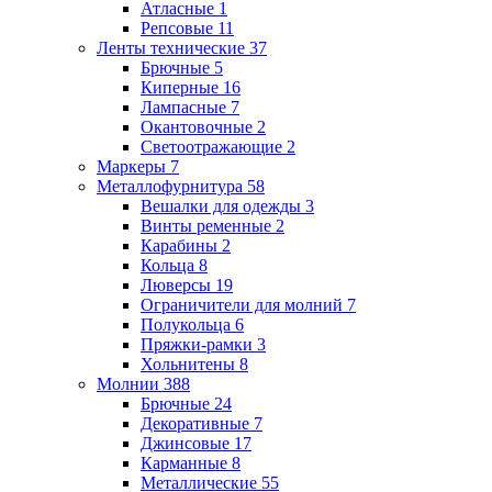
Атласные
1
Репсовые
11
Ленты технические
37
Брючные
5
Киперные
16
Лампасные
7
Окантовочные
2
Светоотражающие
2
Маркеры
7
Металлофурнитура
58
Вешалки для одежды
3
Винты ременные
2
Карабины
2
Кольца
8
Люверсы
19
Ограничители для молний
7
Полукольца
6
Пряжки-рамки
3
Хольнитены
8
Молнии
388
Брючные
24
Декоративные
7
Джинсовые
17
Карманные
8
Металлические
55