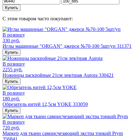
Купить
С этим товаром часто покупают:
В розницу
330 руб.
Иглы машинные "ORGAN" джерси №70-100 5шт/уп 311371
Купить
В розницу
2255 руб.
Ножницы раскройные 21см лев/прав Aurora 330421
Купить
В розницу
180 руб.
Обрезатель нитей 12,5см YOKE 333059
Купить
В розницу
720 руб.
Маркер для ткани самоисчезающий экстра тонкий Prym
356841