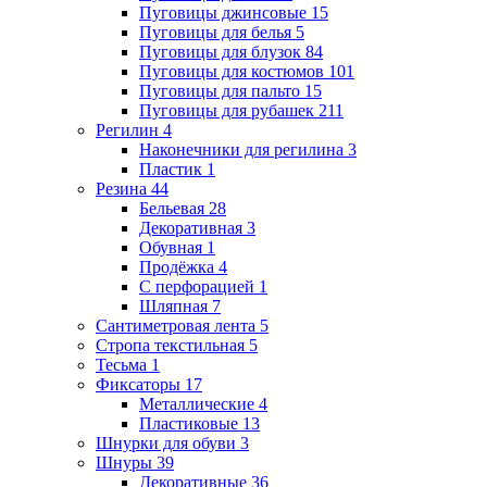
Пуговицы джинсовые
15
Пуговицы для белья
5
Пуговицы для блузок
84
Пуговицы для костюмов
101
Пуговицы для пальто
15
Пуговицы для рубашек
211
Регилин
4
Наконечники для регилина
3
Пластик
1
Резина
44
Бельевая
28
Декоративная
3
Обувная
1
Продёжка
4
С перфорацией
1
Шляпная
7
Сантиметровая лента
5
Стропа текстильная
5
Тесьма
1
Фиксаторы
17
Металлические
4
Пластиковые
13
Шнурки для обуви
3
Шнуры
39
Декоративные
36