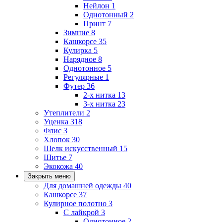
Нейлон
1
Однотонный
2
Принт
7
Зимние
8
Кашкорсе
35
Кулирка
5
Нарядное
8
Однотонное
5
Регулярные
1
Футер
36
2-х нитка
13
3-х нитка
23
Утеплители
2
Уценка
318
Флис
3
Хлопок
30
Шелк искусственный
15
Шитье
7
Экокожа
40
Закрыть меню
Для домашней одежды
40
Кашкорсе
37
Кулирное полотно
3
С лайкрой
3
Однотонное
2