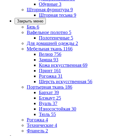
Обувные
3
Шторная фурнитура
9
Шторная тесьма
9
Закрыть меню
Бязь
6
Вафельное полотно
5
Полотенечные
5
Для домашней одежды
2
Мебельная ткань
1166
Велюр
756
Замша
93
Кожа искусственная
69
Принт
161
Рогожка
31
Шерсть искусственная
56
Портьерная ткань
186
Бархат
39
Блэкаут
25
Вуаль
37
Износостойкая
30
Тюль
55
Рогожка
4
Технические
4
Фланель
2