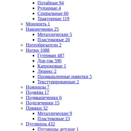
Потайные
94
Рулонные
4
Спиральные
60
Тракторные
119
Мононить
1
Наконечники
25
Металлические
5
Пластиковые
20
Нитеобрезатели
2
Нитки
1088
Гутерман
487
Дор-так
590
Капроновые
1
Люрекс
2
Промышленные намотки
5
Текстурированные
2
Ножницы
7
Подвязы
17
Подмышечники
6
Подплечники
15
Пряжки
32
Металлические
9
Пластиковые
23
Пуговицы
432
Пуговицы детские
1