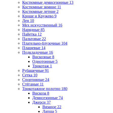
Костюмные демисезонные
13
Костюмные зимние
11
Костюмные летние
2
Кроше и Кружево
9
Лен
10
Мех искусственный
16
Нарядные
85
Пайетка
12
Пальтовые
22
Плательно-блузочные
104
Плащевые
14
Подкладочные
16
Вискозные
8
Однотонные
5
Трикотаж
1
Рубашечные
91
Сетка
10
Спортивные
24
Стёганые
11
Трикотажное полотно
180
Вискоза
8
Демисезонные
74
Джерси
37
Вязаное
22
Лапша
5