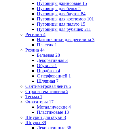
Пуговицы джинсовые
15
Пуговицы для белья
5
Пуговицы для блузок
84
Пуговицы для костюмов
101
Пуговицы для пальто
15
Пуговицы для рубашек
211
Регилин
4
Наконечники для регилина
3
Пластик
1
Резина
44
Бельевая
28
Декоративная
3
Обувная
1
Продёжка
4
С перфорацией
1
Шляпная
7
Сантиметровая лента
5
Стропа текстильная
5
Тесьма
1
Фиксаторы
17
Металлические
4
Пластиковые
13
Шнурки для обуви
3
Шнуры
39
Декоративные
36