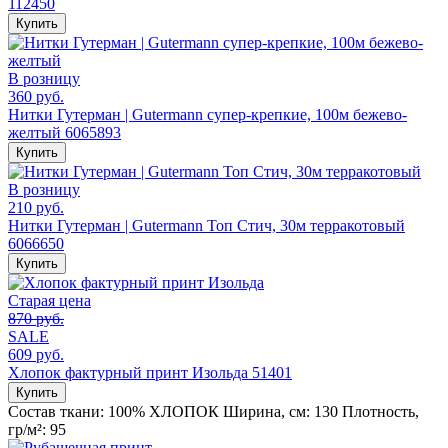
112450
Купить
В розницу
360 руб.
Нитки Гутерман | Gutermann супер-крепкие, 100м бежево-
желтый 6065893
Купить
В розницу
210 руб.
Нитки Гутерман | Gutermann Топ Стич, 30м терракотовый
6066650
Купить
Старая цена
870 руб.
SALE
609 руб.
Хлопок фактурный принт Изольда 51401
Купить
Состав ткани:
100% ХЛОПОК
Ширина, см:
130
Плотность,
гр/м²:
95