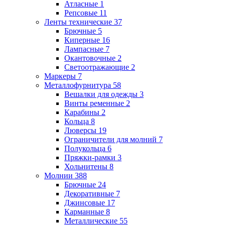
Атласные
1
Репсовые
11
Ленты технические
37
Брючные
5
Киперные
16
Лампасные
7
Окантовочные
2
Светоотражающие
2
Маркеры
7
Металлофурнитура
58
Вешалки для одежды
3
Винты ременные
2
Карабины
2
Кольца
8
Люверсы
19
Ограничители для молний
7
Полукольца
6
Пряжки-рамки
3
Хольнитены
8
Молнии
388
Брючные
24
Декоративные
7
Джинсовые
17
Карманные
8
Металлические
55