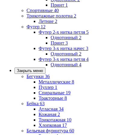
Принт
1
Спортивные
40
Трикотажные полотна
2
Летние
2
Футер
12
Футер 2-х нитка петля
5
Однотонный
2
Принт
3
Футер 3-х нитка начес
3
Однотонный
2
Футер 3-х нитка петля
4
Однотонный
4
Закрыть меню
Бегунки
36
Металлические
8
Пуллер
1
Спиральные
19
Тракторные
8
Бейка
63
Атласная
34
Кожаная
2
Трикотажная
10
Хлопковая
17
Бельевая фурнитура
60