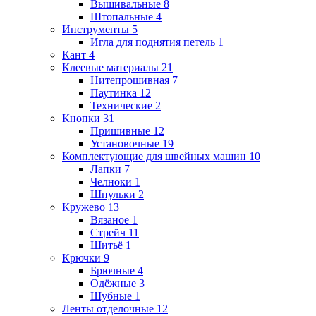
Вышивальные
8
Штопальные
4
Инструменты
5
Игла для поднятия петель
1
Кант
4
Клеевые материалы
21
Нитепрошивная
7
Паутинка
12
Технические
2
Кнопки
31
Пришивные
12
Установочные
19
Комплектующие для швейных машин
10
Лапки
7
Челноки
1
Шпульки
2
Кружево
13
Вязаное
1
Стрейч
11
Шитьё
1
Крючки
9
Брючные
4
Одёжные
3
Шубные
1
Ленты отделочные
12