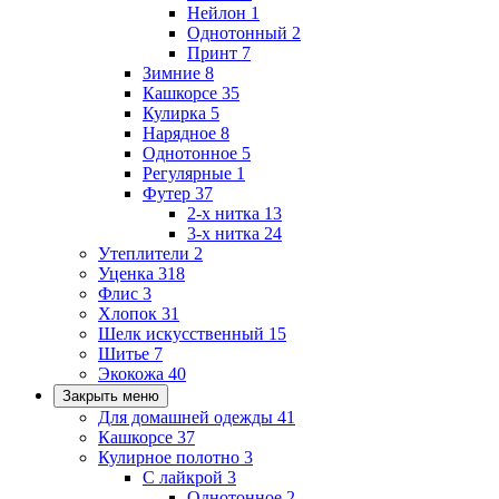
Нейлон
1
Однотонный
2
Принт
7
Зимние
8
Кашкорсе
35
Кулирка
5
Нарядное
8
Однотонное
5
Регулярные
1
Футер
37
2-х нитка
13
3-х нитка
24
Утеплители
2
Уценка
318
Флис
3
Хлопок
31
Шелк искусственный
15
Шитье
7
Экокожа
40
Закрыть меню
Для домашней одежды
41
Кашкорсе
37
Кулирное полотно
3
С лайкрой
3
Однотонное
2