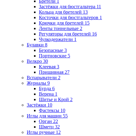
Бретели
1
Застёжки для бюстгальтера
11
Кольца для бретелей
13
Косточки для бюстгальтеров
1
Крючки для бретелей
15
Ленты тоннельные
2
Регуляторы для бретелей
16
Чулкодержатели
1
Булавки
8
Безопасные
3
Портновские
5
Велкро
30
Клеевая
3
Пришивная
27
Вспарыватели
2
Журналы
9
Бурда
6
Верена
1
Шитье и Крой
2
Застёжки
10
Фастексы
10
Иглы для машин
55
Орган
22
Шметц
32
Иглы ручные
12