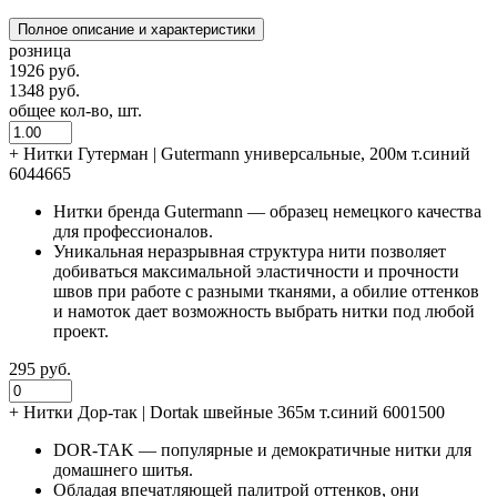
Полное описание и характеристики
розница
1926 руб.
1348 руб.
общее кол-во, шт.
+
Нитки Гутерман | Gutermann универсальные, 200м т.синий
6044665
Нитки бренда Gutermann — образец немецкого качества
для профессионалов.
Уникальная неразрывная структура нити позволяет
добиваться максимальной эластичности и прочности
швов при работе с разными тканями, а обилие оттенков
и намоток дает возможность выбрать нитки под любой
проект.
295 руб.
+
Нитки Дор-так | Dortak швейные 365м т.синий 6001500
DOR-TAK — популярные и демократичные нитки для
домашнего шитья.
Обладая впечатляющей палитрой оттенков, они