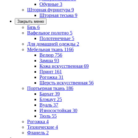
Обувные
3
Шторная фурнитура
9
Шторная тесьма
9
Закрыть меню
Бязь
6
Вафельное полотно
5
Полотенечные
5
Для домашней одежды
2
Мебельная ткань
1166
Велюр
756
Замша
93
Кожа искусственная
69
Принт
161
Рогожка
31
Шерсть искусственная
56
Портьерная ткань
186
Бархат
39
Блэкаут
25
Вуаль
37
Износостойкая
30
Тюль
55
Рогожка
4
Технические
4
Фланель
2