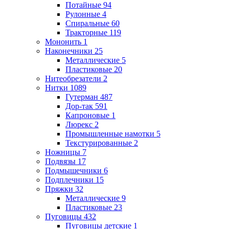
Потайные
94
Рулонные
4
Спиральные
60
Тракторные
119
Мононить
1
Наконечники
25
Металлические
5
Пластиковые
20
Нитеобрезатели
2
Нитки
1089
Гутерман
487
Дор-так
591
Капроновые
1
Люрекс
2
Промышленные намотки
5
Текстурированные
2
Ножницы
7
Подвязы
17
Подмышечники
6
Подплечники
15
Пряжки
32
Металлические
9
Пластиковые
23
Пуговицы
432
Пуговицы детские
1