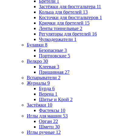
Бретели
1
Застёжки для бюстгальтера
11
Кольца для бретелей
13
Косточки для бюстгальтеров
1
Крючки для бретелей
15
Ленты тоннельные
2
Регуляторы для бретелей
16
Чулкодержатели
1
Булавки
8
Безопасные
3
Портновские
5
Велкро
30
Клеевая
3
Пришивная
27
Вспарыватели
2
Журналы
9
Бурда
6
Верена
1
Шитье и Крой
2
Застёжки
10
Фастексы
10
Иглы для машин
53
Орган
22
Шметц
30
Иглы ручные
12