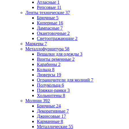
Атласные
1
Репсовые
11
Ленты технические
37
Брючные
5
Киперные
16
Лампасные
7
Окантовочные
2
Светоотражающие
2
Маркеры
7
Металлофурнитура
58
Вешалки для одежды
3
Винты ременные
2
Карабины
2
Кольца
8
Люверсы
19
Ограничители для молний
7
Полукольца
6
Пряжки-рамки
3
Хольнитены
8
Молнии
392
Брючные
24
Декоративные
7
Джинсовые
17
Карманные
8
Металлические
55