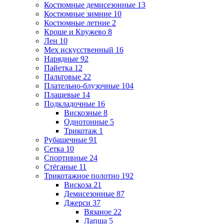
Костюмные демисезонные
13
Костюмные зимние
10
Костюмные летние
2
Кроше и Кружево
8
Лен
10
Мех искусственный
16
Нарядные
92
Пайетка
12
Пальтовые
22
Плательно-блузочные
104
Плащевые
14
Подкладочные
16
Вискозные
8
Однотонные
5
Трикотаж
1
Рубашечные
91
Сетка
10
Спортивные
24
Стёганые
11
Трикотажное полотно
192
Вискоза
21
Демисезонные
87
Джерси
37
Вязаное
22
Лапша
5