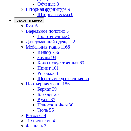
Обувные
3
Шторная фурнитура
9
Шторная тесьма
9
Закрыть меню
Бязь
6
Вафельное полотно
5
Полотенечные
5
Для домашней одежды
2
Мебельная ткань
1166
Велюр
756
Замша
93
Кожа искусственная
69
Принт
161
Рогожка
31
Шерсть искусственная
56
Портьерная ткань
186
Бархат
39
Блэкаут
25
Вуаль
37
Износостойкая
30
Тюль
55
Рогожка
4
Технические
4
Фланель
2