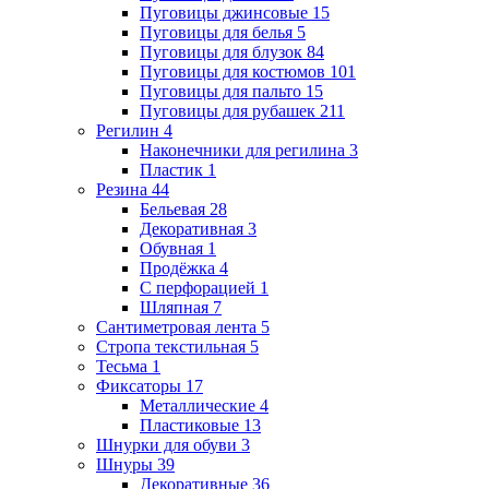
Пуговицы джинсовые
15
Пуговицы для белья
5
Пуговицы для блузок
84
Пуговицы для костюмов
101
Пуговицы для пальто
15
Пуговицы для рубашек
211
Регилин
4
Наконечники для регилина
3
Пластик
1
Резина
44
Бельевая
28
Декоративная
3
Обувная
1
Продёжка
4
С перфорацией
1
Шляпная
7
Сантиметровая лента
5
Стропа текстильная
5
Тесьма
1
Фиксаторы
17
Металлические
4
Пластиковые
13
Шнурки для обуви
3
Шнуры
39
Декоративные
36