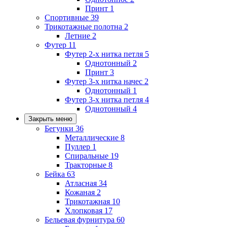
Принт
1
Спортивные
39
Трикотажные полотна
2
Летние
2
Футер
11
Футер 2-х нитка петля
5
Однотонный
2
Принт
3
Футер 3-х нитка начес
2
Однотонный
1
Футер 3-х нитка петля
4
Однотонный
4
Закрыть меню
Бегунки
36
Металлические
8
Пуллер
1
Спиральные
19
Тракторные
8
Бейка
63
Атласная
34
Кожаная
2
Трикотажная
10
Хлопковая
17
Бельевая фурнитура
60