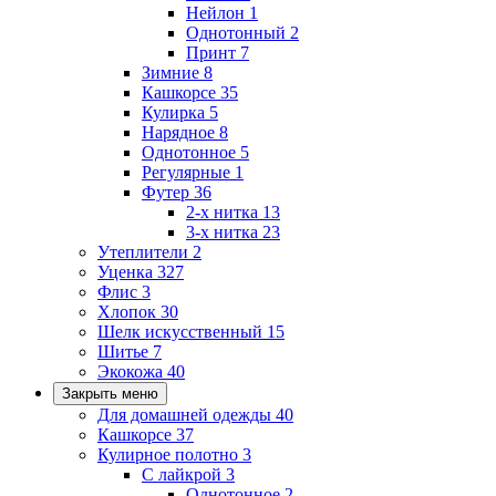
Нейлон
1
Однотонный
2
Принт
7
Зимние
8
Кашкорсе
35
Кулирка
5
Нарядное
8
Однотонное
5
Регулярные
1
Футер
36
2-х нитка
13
3-х нитка
23
Утеплители
2
Уценка
327
Флис
3
Хлопок
30
Шелк искусственный
15
Шитье
7
Экокожа
40
Закрыть меню
Для домашней одежды
40
Кашкорсе
37
Кулирное полотно
3
С лайкрой
3
Однотонное
2