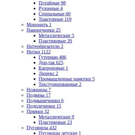
Потайные
98
Рулонные
4
Спиральные
60
Тракторные
119
Мононить
1
Наконечники
25
Металлические
5
Пластиковые
20
Нитеобрезатели
2
Нитки
1122
Гутерман
486
Дор-так
625
Капроновые
1
Люрекс
2
Промышленные намотки
5
Текстурированные
2
Ножницы
7
Подвязы
17
Подмышечники
6
Подплечники
15
Пряжки
32
Металлические
9
Пластиковые
23
Пуговицы
432
Пуговицы детские
1