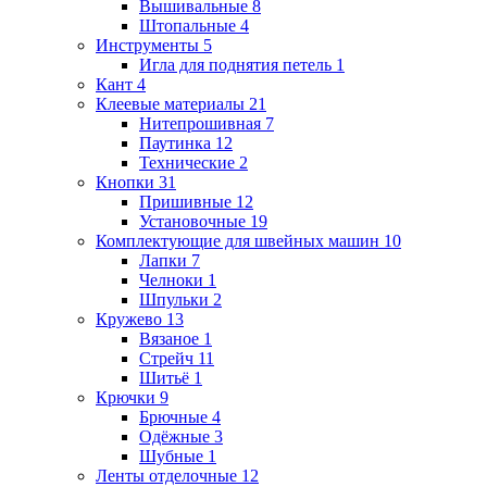
Вышивальные
8
Штопальные
4
Инструменты
5
Игла для поднятия петель
1
Кант
4
Клеевые материалы
21
Нитепрошивная
7
Паутинка
12
Технические
2
Кнопки
31
Пришивные
12
Установочные
19
Комплектующие для швейных машин
10
Лапки
7
Челноки
1
Шпульки
2
Кружево
13
Вязаное
1
Стрейч
11
Шитьё
1
Крючки
9
Брючные
4
Одёжные
3
Шубные
1
Ленты отделочные
12