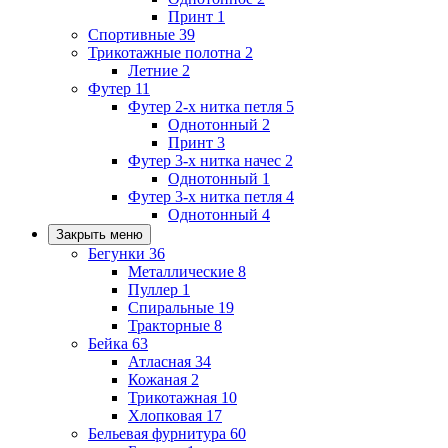
Принт
1
Спортивные
39
Трикотажные полотна
2
Летние
2
Футер
11
Футер 2-х нитка петля
5
Однотонный
2
Принт
3
Футер 3-х нитка начес
2
Однотонный
1
Футер 3-х нитка петля
4
Однотонный
4
Закрыть меню
Бегунки
36
Металлические
8
Пуллер
1
Спиральные
19
Тракторные
8
Бейка
63
Атласная
34
Кожаная
2
Трикотажная
10
Хлопковая
17
Бельевая фурнитура
60