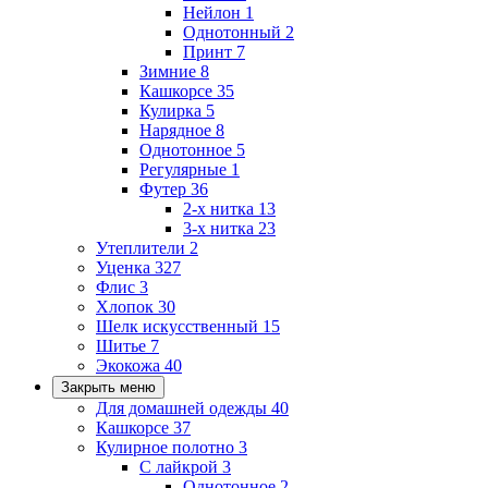
Нейлон
1
Однотонный
2
Принт
7
Зимние
8
Кашкорсе
35
Кулирка
5
Нарядное
8
Однотонное
5
Регулярные
1
Футер
36
2-х нитка
13
3-х нитка
23
Утеплители
2
Уценка
327
Флис
3
Хлопок
30
Шелк искусственный
15
Шитье
7
Экокожа
40
Закрыть меню
Для домашней одежды
40
Кашкорсе
37
Кулирное полотно
3
С лайкрой
3
Однотонное
2