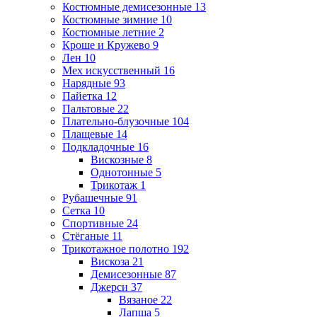
Костюмные демисезонные
13
Костюмные зимние
10
Костюмные летние
2
Кроше и Кружево
9
Лен
10
Мех искусственный
16
Нарядные
93
Пайетка
12
Пальтовые
22
Плательно-блузочные
104
Плащевые
14
Подкладочные
16
Вискозные
8
Однотонные
5
Трикотаж
1
Рубашечные
91
Сетка
10
Спортивные
24
Стёганые
11
Трикотажное полотно
192
Вискоза
21
Демисезонные
87
Джерси
37
Вязаное
22
Лапша
5