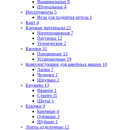
Вышивальные
8
Штопальные
4
Инструменты
5
Игла для поднятия петель
1
Кант
4
Клеевые материалы
21
Нитепрошивная
7
Паутинка
12
Технические
2
Кнопки
31
Пришивные
12
Установочные
19
Комплектующие для швейных машин
10
Лапки
7
Челноки
1
Шпульки
2
Кружево
13
Вязаное
1
Стрейч
11
Шитьё
1
Крючки
9
Брючные
4
Одёжные
3
Шубные
1
Ленты отделочные
12