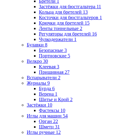
Бретели
1
Застёжки для бюстгальтера
11
Кольца для бретелей
13
Косточки для бюстгальтеров
1
Крючки для бретелей
15
Ленты тоннельные
2
Регуляторы для бретелей
16
Чулкодержатели
1
Булавки
8
Безопасные
3
Портновские
5
Велкро
30
Клеевая
3
Пришивная
27
Вспарыватели
2
Журналы
9
Бурда
6
Верена
1
Шитье и Крой
2
Застёжки
10
Фастексы
10
Иглы для машин
54
Орган
22
Шметц
31
Иглы ручные
12