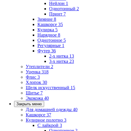
Нейлон
1
Однотонный
2
Принт
7
Зимние
8
Кашкорсе
35
Кулирка
5
Нарядное
8
Однотонное
5
Регулярные
1
Футер
36
2-х нитка
13
3-х нитка
23
Утеплители
2
Уценка
318
Флис
3
Хлопок
30
Шелк искусственный
15
Шитье
7
Экокожа
40
Закрыть меню
Для домашней одежды
40
Кашкорсе
37
Кулирное полотно
3
С лайкрой
3
Однотонное
2