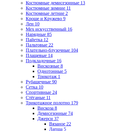
Костюмные демисезонные
13
Костюмные зимние
11
Костюмные летние
2
Кроше и Кружево
9
Лен
10
Мех искусственный
16
Нарядные
85
Пайетка
12
Пальтовые
22
Плательно-блузочные
104
Плащевые
14
Подкладочные
16
Вискозные
8
Однотонные
5
Трикотаж
1
Рубашечные
90
Сетка
10
Спортивные
24
Стёганые
11
Трикотажное полотно
179
Вискоза
8
Демисезонные
74
Джерси
37
Вязаное
22
Лапша
5