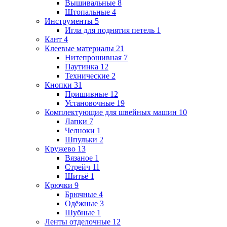
Вышивальные
8
Штопальные
4
Инструменты
5
Игла для поднятия петель
1
Кант
4
Клеевые материалы
21
Нитепрошивная
7
Паутинка
12
Технические
2
Кнопки
31
Пришивные
12
Установочные
19
Комплектующие для швейных машин
10
Лапки
7
Челноки
1
Шпульки
2
Кружево
13
Вязаное
1
Стрейч
11
Шитьё
1
Крючки
9
Брючные
4
Одёжные
3
Шубные
1
Ленты отделочные
12