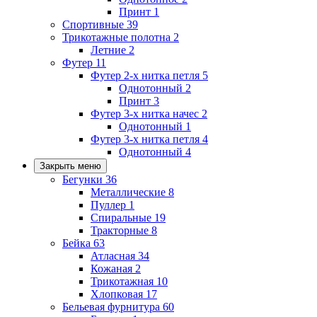
Принт
1
Спортивные
39
Трикотажные полотна
2
Летние
2
Футер
11
Футер 2-х нитка петля
5
Однотонный
2
Принт
3
Футер 3-х нитка начес
2
Однотонный
1
Футер 3-х нитка петля
4
Однотонный
4
Закрыть меню
Бегунки
36
Металлические
8
Пуллер
1
Спиральные
19
Тракторные
8
Бейка
63
Атласная
34
Кожаная
2
Трикотажная
10
Хлопковая
17
Бельевая фурнитура
60