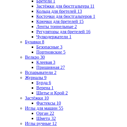
Бретели
1
Застёжки для бюстгальтера
11
Кольца для бретелей
13
Косточки для бюстгальтеров
1
Крючки для бретелей
15
Ленты тоннельные
2
Регуляторы для бретелей
16
Чулкодержатели
1
Булавки
8
Безопасные
3
Портновские
5
Велкро
30
Клеевая
3
Пришивная
27
Вспарыватели
2
Журналы
9
Бурда
6
Верена
1
Шитье и Крой
2
Застёжки
10
Фастексы
10
Иглы для машин
55
Орган
22
Шметц
32
Иглы ручные
12