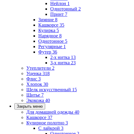
Нейлон
1
Однотонный
2
Принт
7
Зимние
8
Кашкорсе
35
Кулирка
5
Нарядное
8
Однотонное
5
Регулярные
1
Футер
36
2-х нитка
13
3-х нитка
23
Утеплители
2
Уценка
318
Флис
3
Хлопок
30
Шелк искусственный
15
Шитье
7
Экокожа
40
Закрыть меню
Для домашней одежды
40
Кашкорсе
37
Кулирное полотно
3
С лайкрой
3
Однотонное
2