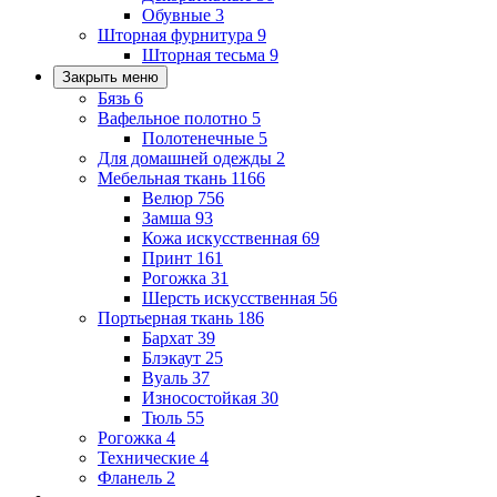
Обувные
3
Шторная фурнитура
9
Шторная тесьма
9
Закрыть меню
Бязь
6
Вафельное полотно
5
Полотенечные
5
Для домашней одежды
2
Мебельная ткань
1166
Велюр
756
Замша
93
Кожа искусственная
69
Принт
161
Рогожка
31
Шерсть искусственная
56
Портьерная ткань
186
Бархат
39
Блэкаут
25
Вуаль
37
Износостойкая
30
Тюль
55
Рогожка
4
Технические
4
Фланель
2