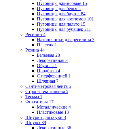
Пуговицы джинсовые
15
Пуговицы для белья
5
Пуговицы для блузок
84
Пуговицы для костюмов
101
Пуговицы для пальто
15
Пуговицы для рубашек
211
Регилин
4
Наконечники для регилина
3
Пластик
1
Резина
44
Бельевая
28
Декоративная
3
Обувная
1
Продёжка
4
С перфорацией
1
Шляпная
7
Сантиметровая лента
5
Стропа текстильная
5
Тесьма
1
Фиксаторы
17
Металлические
4
Пластиковые
13
Шнурки для обуви
3
Шнуры
39
Декоративные
36