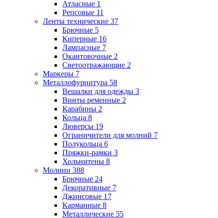
Атласные
1
Репсовые
11
Ленты технические
37
Брючные
5
Киперные
16
Лампасные
7
Окантовочные
2
Светоотражающие
2
Маркеры
7
Металлофурнитура
58
Вешалки для одежды
3
Винты ременные
2
Карабины
2
Кольца
8
Люверсы
19
Ограничители для молний
7
Полукольца
6
Пряжки-рамки
3
Хольнитены
8
Молнии
388
Брючные
24
Декоративные
7
Джинсовые
17
Карманные
8
Металлические
55