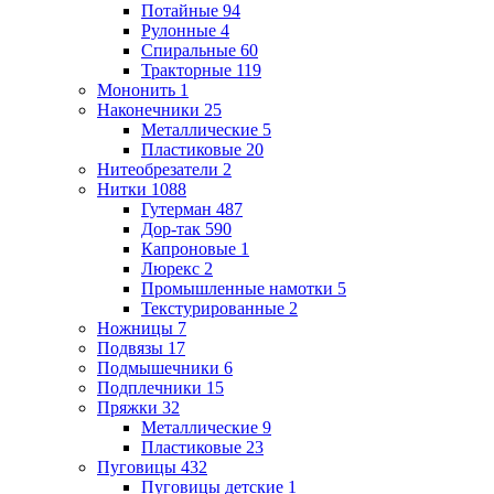
Потайные
94
Рулонные
4
Спиральные
60
Тракторные
119
Мононить
1
Наконечники
25
Металлические
5
Пластиковые
20
Нитеобрезатели
2
Нитки
1088
Гутерман
487
Дор-так
590
Капроновые
1
Люрекс
2
Промышленные намотки
5
Текстурированные
2
Ножницы
7
Подвязы
17
Подмышечники
6
Подплечники
15
Пряжки
32
Металлические
9
Пластиковые
23
Пуговицы
432
Пуговицы детские
1