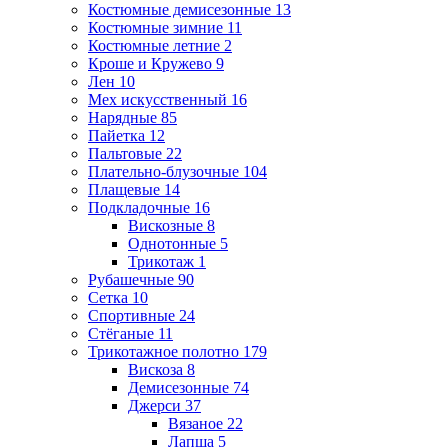
Костюмные демисезонные
13
Костюмные зимние
11
Костюмные летние
2
Кроше и Кружево
9
Лен
10
Мех искусственный
16
Нарядные
85
Пайетка
12
Пальтовые
22
Плательно-блузочные
104
Плащевые
14
Подкладочные
16
Вискозные
8
Однотонные
5
Трикотаж
1
Рубашечные
90
Сетка
10
Спортивные
24
Стёганые
11
Трикотажное полотно
179
Вискоза
8
Демисезонные
74
Джерси
37
Вязаное
22
Лапша
5