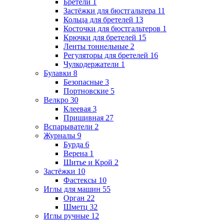
Бретели
1
Застёжки для бюстгальтера
11
Кольца для бретелей
13
Косточки для бюстгальтеров
1
Крючки для бретелей
15
Ленты тоннельные
2
Регуляторы для бретелей
16
Чулкодержатели
1
Булавки
8
Безопасные
3
Портновские
5
Велкро
30
Клеевая
3
Пришивная
27
Вспарыватели
2
Журналы
9
Бурда
6
Верена
1
Шитье и Крой
2
Застёжки
10
Фастексы
10
Иглы для машин
55
Орган
22
Шметц
32
Иглы ручные
12