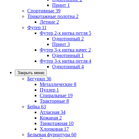
Принт
1
Спортивные
39
Трикотажные полотна
2
Летние
2
Футер
11
Футер 2-х нитка петля
5
Однотонный
2
Принт
3
Футер 3-х нитка начес
2
Однотонный
1
Футер 3-х нитка петля
4
Однотонный
4
Закрыть меню
Бегунки
36
Металлические
8
Пуллер
1
Спиральные
19
Тракторные
8
Бейка
63
Атласная
34
Кожаная
2
Трикотажная
10
Хлопковая
17
Бельевая фурнитура
60