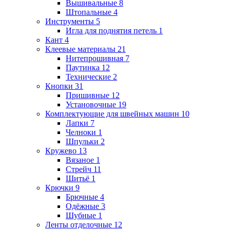
Вышивальные
8
Штопальные
4
Инструменты
5
Игла для поднятия петель
1
Кант
4
Клеевые материалы
21
Нитепрошивная
7
Паутинка
12
Технические
2
Кнопки
31
Пришивные
12
Установочные
19
Комплектующие для швейных машин
10
Лапки
7
Челноки
1
Шпульки
2
Кружево
13
Вязаное
1
Стрейч
11
Шитьё
1
Крючки
9
Брючные
4
Одёжные
3
Шубные
1
Ленты отделочные
12