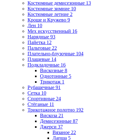
Костюмные демисезонные
13
Костюмные зимние
10
Костюмные летние
2
Кроше и Кружево
9
Лен
10
Мех искусственный
16
Нарядные
93
Пайетка
12
Пальтовые
22
Плательно-блузочные
104
Плащевые
14
Подкладочные
16
Вискозные
8
Однотонные
5
Трикотаж
1
Рубашечные
91
Сетка
10
Спортивные
24
Стёганые
11
Трикотажное полотно
192
Вискоза
21
Демисезонные
87
Джерси
37
Вязаное
22
Лапша
5