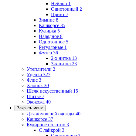
Нейлон
1
Однотонный
2
Принт
7
Зимние
8
Кашкорсе
35
Кулирка
5
Нарядное
8
Однотонное
5
Регулярные
1
Футер
36
2-х нитка
13
3-х нитка
23
Утеплители
2
Уценка
327
Флис
3
Хлопок
30
Шелк искусственный
15
Шитье
7
Экокожа
40
Закрыть меню
Для домашней одежды
40
Кашкорсе
37
Кулирное полотно
3
С лайкрой
3
Однотонное
2