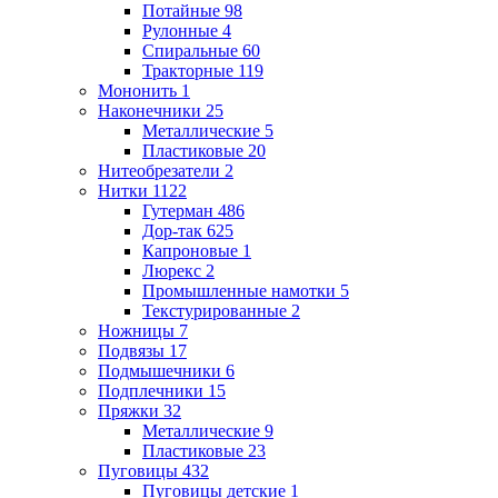
Потайные
98
Рулонные
4
Спиральные
60
Тракторные
119
Мононить
1
Наконечники
25
Металлические
5
Пластиковые
20
Нитеобрезатели
2
Нитки
1122
Гутерман
486
Дор-так
625
Капроновые
1
Люрекс
2
Промышленные намотки
5
Текстурированные
2
Ножницы
7
Подвязы
17
Подмышечники
6
Подплечники
15
Пряжки
32
Металлические
9
Пластиковые
23
Пуговицы
432
Пуговицы детские
1