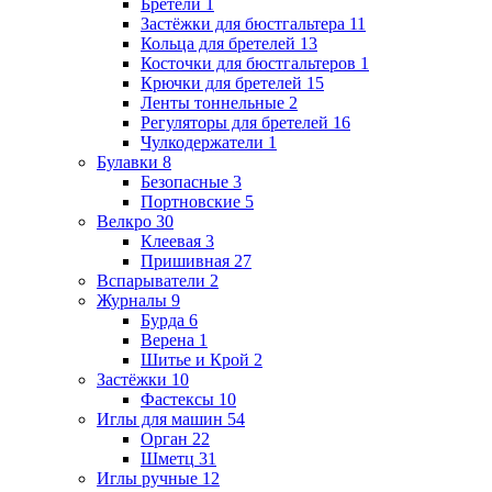
Бретели
1
Застёжки для бюстгальтера
11
Кольца для бретелей
13
Косточки для бюстгальтеров
1
Крючки для бретелей
15
Ленты тоннельные
2
Регуляторы для бретелей
16
Чулкодержатели
1
Булавки
8
Безопасные
3
Портновские
5
Велкро
30
Клеевая
3
Пришивная
27
Вспарыватели
2
Журналы
9
Бурда
6
Верена
1
Шитье и Крой
2
Застёжки
10
Фастексы
10
Иглы для машин
54
Орган
22
Шметц
31
Иглы ручные
12