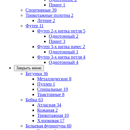
Принт
1
Спортивные
39
Трикотажные полотна
2
Летние
2
Футер
11
Футер 2-х нитка петля
5
Однотонный
2
Принт
3
Футер 3-х нитка начес
2
Однотонный
1
Футер 3-х нитка петля
4
Однотонный
4
Закрыть меню
Бегунки
36
Металлические
8
Пуллер
1
Спиральные
19
Тракторные
8
Бейка
63
Атласная
34
Кожаная
2
Трикотажная
10
Хлопковая
17
Бельевая фурнитура
60