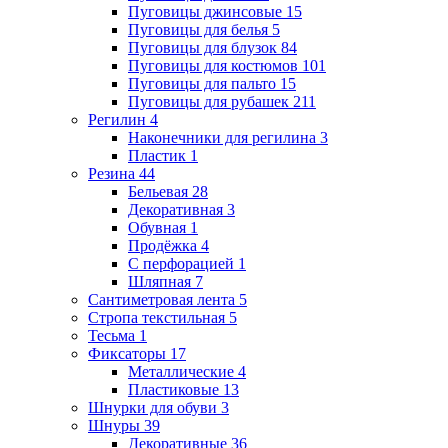
Пуговицы джинсовые
15
Пуговицы для белья
5
Пуговицы для блузок
84
Пуговицы для костюмов
101
Пуговицы для пальто
15
Пуговицы для рубашек
211
Регилин
4
Наконечники для регилина
3
Пластик
1
Резина
44
Бельевая
28
Декоративная
3
Обувная
1
Продёжка
4
С перфорацией
1
Шляпная
7
Сантиметровая лента
5
Стропа текстильная
5
Тесьма
1
Фиксаторы
17
Металлические
4
Пластиковые
13
Шнурки для обуви
3
Шнуры
39
Декоративные
36