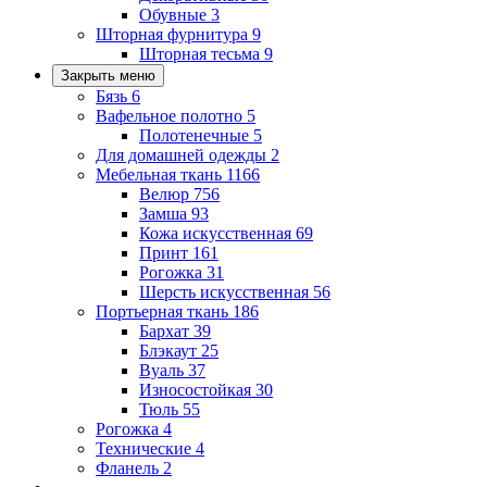
Обувные
3
Шторная фурнитура
9
Шторная тесьма
9
Закрыть меню
Бязь
6
Вафельное полотно
5
Полотенечные
5
Для домашней одежды
2
Мебельная ткань
1166
Велюр
756
Замша
93
Кожа искусственная
69
Принт
161
Рогожка
31
Шерсть искусственная
56
Портьерная ткань
186
Бархат
39
Блэкаут
25
Вуаль
37
Износостойкая
30
Тюль
55
Рогожка
4
Технические
4
Фланель
2