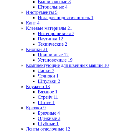
Вышивальные
8
Штопальные
4
Инструменты
5
Игла для поднятия петель
1
Кант
4
Клеевые материалы
21
Нитепрошивная
7
Паутинка
12
Технические
2
Кнопки
31
Пришивные
12
Установочные
19
Комплектующие для швейных машин
10
Лапки
7
Челноки
1
Шпульки
2
Кружево
13
Вязаное
1
Стрейч
11
Шитьё
1
Крючки
9
Брючные
4
Одёжные
3
Шубные
1
Ленты отделочные
12