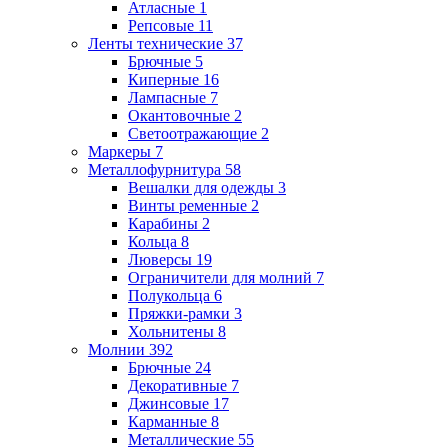
Атласные
1
Репсовые
11
Ленты технические
37
Брючные
5
Киперные
16
Лампасные
7
Окантовочные
2
Светоотражающие
2
Маркеры
7
Металлофурнитура
58
Вешалки для одежды
3
Винты ременные
2
Карабины
2
Кольца
8
Люверсы
19
Ограничители для молний
7
Полукольца
6
Пряжки-рамки
3
Хольнитены
8
Молнии
392
Брючные
24
Декоративные
7
Джинсовые
17
Карманные
8
Металлические
55