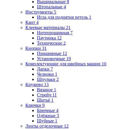
Вышивальные
8
Штопальные
4
Инструменты
5
Игла для поднятия петель
1
Кант
4
Клеевые материалы
21
Нитепрошивная
7
Паутинка
12
Технические
2
Кнопки
31
Пришивные
12
Установочные
19
Комплектующие для швейных машин
10
Лапки
7
Челноки
1
Шпульки
2
Кружево
13
Вязаное
1
Стрейч
11
Шитьё
1
Крючки
9
Брючные
4
Одёжные
3
Шубные
1
Ленты отделочные
12