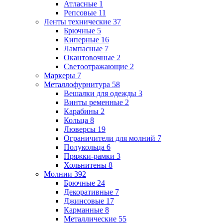
Атласные
1
Репсовые
11
Ленты технические
37
Брючные
5
Киперные
16
Лампасные
7
Окантовочные
2
Светоотражающие
2
Маркеры
7
Металлофурнитура
58
Вешалки для одежды
3
Винты ременные
2
Карабины
2
Кольца
8
Люверсы
19
Ограничители для молний
7
Полукольца
6
Пряжки-рамки
3
Хольнитены
8
Молнии
392
Брючные
24
Декоративные
7
Джинсовые
17
Карманные
8
Металлические
55