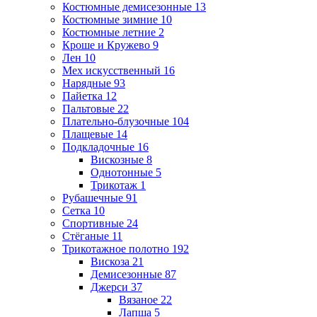
Костюмные демисезонные
13
Костюмные зимние
10
Костюмные летние
2
Кроше и Кружево
9
Лен
10
Мех искусственный
16
Нарядные
93
Пайетка
12
Пальтовые
22
Плательно-блузочные
104
Плащевые
14
Подкладочные
16
Вискозные
8
Однотонные
5
Трикотаж
1
Рубашечные
91
Сетка
10
Спортивные
24
Стёганые
11
Трикотажное полотно
192
Вискоза
21
Демисезонные
87
Джерси
37
Вязаное
22
Лапша
5