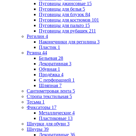
Пуговицы джинсовые
15
Пуговицы для белья
5
Пуговицы для блузок
84
Пуговицы для костюмов
101
Пуговицы для пальто
15
Пуговицы для рубашек
211
Регилин
4
Наконечники для регилина
3
Пластик
1
Резина
44
Бельевая
28
Декоративная
3
Обувная
1
Продёжка
4
С перфорацией
1
Шляпная
7
Сантиметровая лента
5
Стропа текстильная
5
Тесьма
1
Фиксаторы
17
Металлические
4
Пластиковые
13
Шнурки для обуви
3
Шнуры
39
Декоративные
36