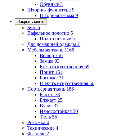
Обувные
3
Шторная фурнитура
9
Шторная тесьма
9
Закрыть меню
Бязь
6
Вафельное полотно
5
Полотенечные
5
Для домашней одежды
2
Мебельная ткань
1166
Велюр
756
Замша
93
Кожа искусственная
69
Принт
161
Рогожка
31
Шерсть искусственная
56
Портьерная ткань
186
Бархат
39
Блэкаут
25
Вуаль
37
Износостойкая
30
Тюль
55
Рогожка
4
Технические
4
Фланель
2