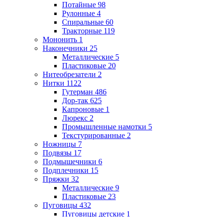
Потайные
98
Рулонные
4
Спиральные
60
Тракторные
119
Мононить
1
Наконечники
25
Металлические
5
Пластиковые
20
Нитеобрезатели
2
Нитки
1122
Гутерман
486
Дор-так
625
Капроновые
1
Люрекс
2
Промышленные намотки
5
Текстурированные
2
Ножницы
7
Подвязы
17
Подмышечники
6
Подплечники
15
Пряжки
32
Металлические
9
Пластиковые
23
Пуговицы
432
Пуговицы детские
1