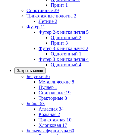
Принт
1
Спортивные
39
Трикотажные полотна
2
Летние
2
Футер
11
Футер 2-х нитка петля
5
Однотонный
2
Принт
3
Футер 3-х нитка начес
2
Однотонный
1
Футер 3-х нитка петля
4
Однотонный
4
Закрыть меню
Бегунки
36
Металлические
8
Пуллер
1
Спиральные
19
Тракторные
8
Бейка
63
Атласная
34
Кожаная
2
Трикотажная
10
Хлопковая
17
Бельевая фурнитура
60