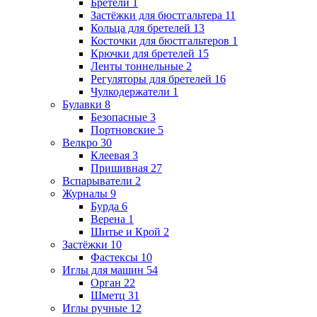
Бретели
1
Застёжки для бюстгальтера
11
Кольца для бретелей
13
Косточки для бюстгальтеров
1
Крючки для бретелей
15
Ленты тоннельные
2
Регуляторы для бретелей
16
Чулкодержатели
1
Булавки
8
Безопасные
3
Портновские
5
Велкро
30
Клеевая
3
Пришивная
27
Вспарыватели
2
Журналы
9
Бурда
6
Верена
1
Шитье и Крой
2
Застёжки
10
Фастексы
10
Иглы для машин
54
Орган
22
Шметц
31
Иглы ручные
12