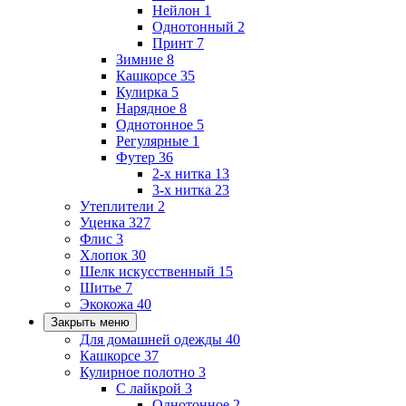
Нейлон
1
Однотонный
2
Принт
7
Зимние
8
Кашкорсе
35
Кулирка
5
Нарядное
8
Однотонное
5
Регулярные
1
Футер
36
2-х нитка
13
3-х нитка
23
Утеплители
2
Уценка
327
Флис
3
Хлопок
30
Шелк искусственный
15
Шитье
7
Экокожа
40
Закрыть меню
Для домашней одежды
40
Кашкорсе
37
Кулирное полотно
3
С лайкрой
3
Однотонное
2