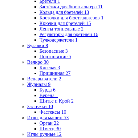
Бретели
1
Застёжки для бюстгальтера
11
Кольца для бретелей
13
Косточки для бюстгальтеров
1
Крючки для бретелей
15
Ленты тоннельные
2
Регуляторы для бретелей
16
Чулкодержатели
1
Булавки
8
Безопасные
3
Портновские
5
Велкро
30
Клеевая
3
Пришивная
27
Вспарыватели
2
Журналы
9
Бурда
6
Верена
1
Шитье и Крой
2
Застёжки
10
Фастексы
10
Иглы для машин
53
Орган
22
Шметц
30
Иглы ручные
12