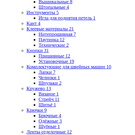
Вышивальные
8
Штопальные
4
Инструменты
5
Игла для поднятия петель
1
Кант
4
Клеевые материалы
21
Нитепрошивная
7
Паутинка
12
Технические
2
Кнопки
31
Пришивные
12
Установочные
19
Комплектующие для швейных машин
10
Лапки
7
Челноки
1
Шпульки
2
Кружево
13
Вязаное
1
Стрейч
11
Шитьё
1
Крючки
9
Брючные
4
Одёжные
3
Шубные
1
Ленты отделочные
12