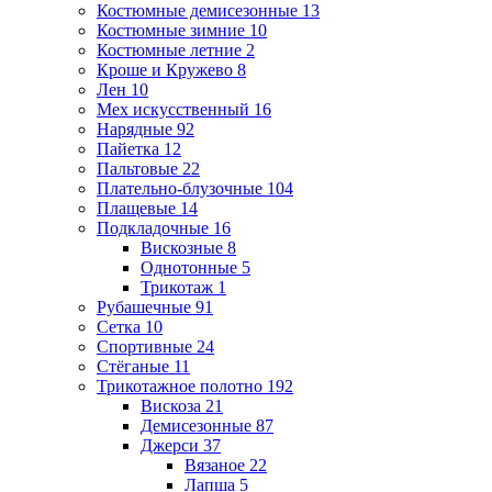
Костюмные демисезонные
13
Костюмные зимние
10
Костюмные летние
2
Кроше и Кружево
8
Лен
10
Мех искусственный
16
Нарядные
92
Пайетка
12
Пальтовые
22
Плательно-блузочные
104
Плащевые
14
Подкладочные
16
Вискозные
8
Однотонные
5
Трикотаж
1
Рубашечные
91
Сетка
10
Спортивные
24
Стёганые
11
Трикотажное полотно
192
Вискоза
21
Демисезонные
87
Джерси
37
Вязаное
22
Лапша
5