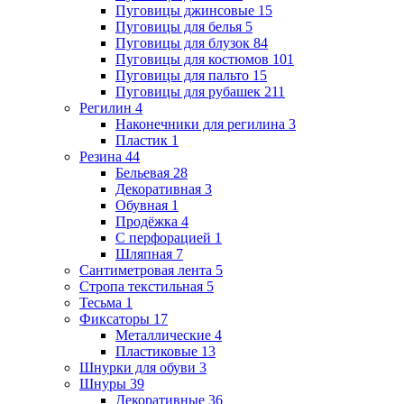
Пуговицы джинсовые
15
Пуговицы для белья
5
Пуговицы для блузок
84
Пуговицы для костюмов
101
Пуговицы для пальто
15
Пуговицы для рубашек
211
Регилин
4
Наконечники для регилина
3
Пластик
1
Резина
44
Бельевая
28
Декоративная
3
Обувная
1
Продёжка
4
С перфорацией
1
Шляпная
7
Сантиметровая лента
5
Стропа текстильная
5
Тесьма
1
Фиксаторы
17
Металлические
4
Пластиковые
13
Шнурки для обуви
3
Шнуры
39
Декоративные
36