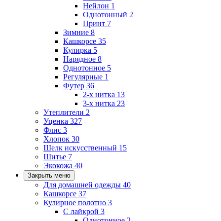
Нейлон
1
Однотонный
2
Принт
7
Зимние
8
Кашкорсе
35
Кулирка
5
Нарядное
8
Однотонное
5
Регулярные
1
Футер
36
2-х нитка
13
3-х нитка
23
Утеплители
2
Уценка
327
Флис
3
Хлопок
30
Шелк искусственный
15
Шитье
7
Экокожа
40
Закрыть меню
Для домашней одежды
40
Кашкорсе
37
Кулирное полотно
3
С лайкрой
3
Однотонное
2