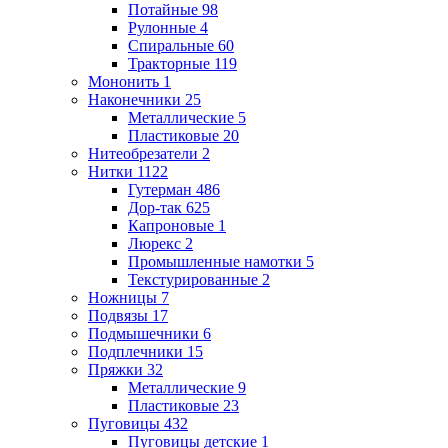
Потайные
98
Рулонные
4
Спиральные
60
Тракторные
119
Мононить
1
Наконечники
25
Металлические
5
Пластиковые
20
Нитеобрезатели
2
Нитки
1122
Гутерман
486
Дор-так
625
Капроновые
1
Люрекс
2
Промышленные намотки
5
Текстурированные
2
Ножницы
7
Подвязы
17
Подмышечники
6
Подплечники
15
Пряжки
32
Металлические
9
Пластиковые
23
Пуговицы
432
Пуговицы детские
1