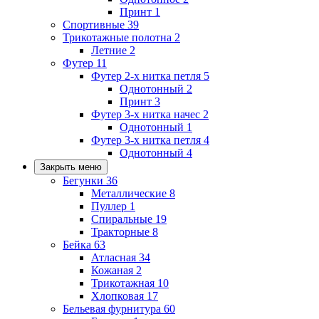
Принт
1
Спортивные
39
Трикотажные полотна
2
Летние
2
Футер
11
Футер 2-х нитка петля
5
Однотонный
2
Принт
3
Футер 3-х нитка начес
2
Однотонный
1
Футер 3-х нитка петля
4
Однотонный
4
Закрыть меню
Бегунки
36
Металлические
8
Пуллер
1
Спиральные
19
Тракторные
8
Бейка
63
Атласная
34
Кожаная
2
Трикотажная
10
Хлопковая
17
Бельевая фурнитура
60