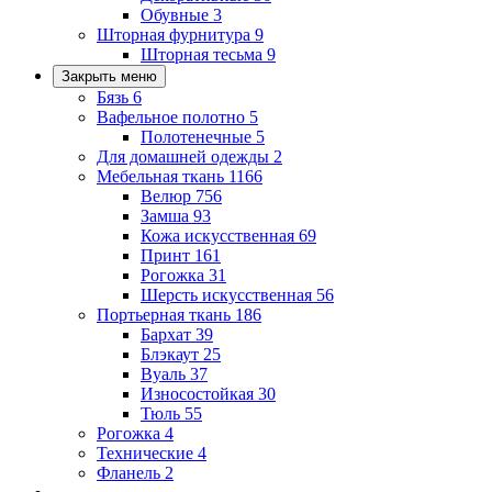
Обувные
3
Шторная фурнитура
9
Шторная тесьма
9
Закрыть меню
Бязь
6
Вафельное полотно
5
Полотенечные
5
Для домашней одежды
2
Мебельная ткань
1166
Велюр
756
Замша
93
Кожа искусственная
69
Принт
161
Рогожка
31
Шерсть искусственная
56
Портьерная ткань
186
Бархат
39
Блэкаут
25
Вуаль
37
Износостойкая
30
Тюль
55
Рогожка
4
Технические
4
Фланель
2