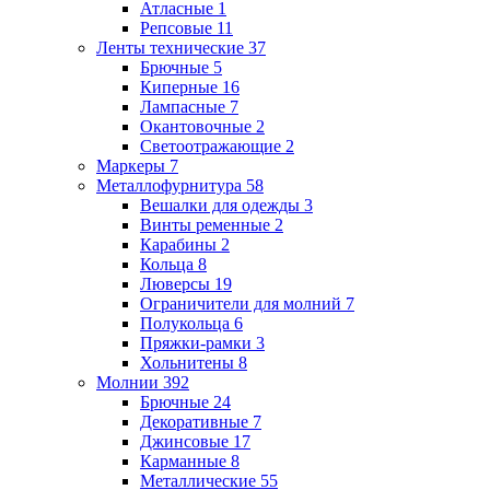
Атласные
1
Репсовые
11
Ленты технические
37
Брючные
5
Киперные
16
Лампасные
7
Окантовочные
2
Светоотражающие
2
Маркеры
7
Металлофурнитура
58
Вешалки для одежды
3
Винты ременные
2
Карабины
2
Кольца
8
Люверсы
19
Ограничители для молний
7
Полукольца
6
Пряжки-рамки
3
Хольнитены
8
Молнии
392
Брючные
24
Декоративные
7
Джинсовые
17
Карманные
8
Металлические
55