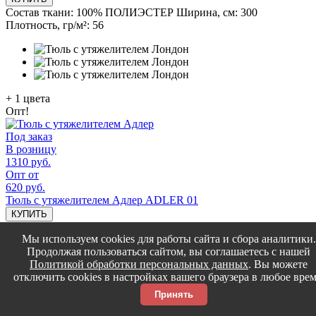
Состав ткани:
100% ПОЛИЭСТЕР
Ширина, см:
300
Плотность, гр/м²:
56
+
1
цвета
Опт!
Под заказ
В розницу
1310 руб.
Опт от
620 руб.
Тюль с утяжелителем Адлер ADLER 01
КУПИТЬ
Состав ткани:
100% ПОЛИЭСТЕР
Ширина, см:
300
Мы используем cookies для работы сайта и сбора аналитики.
Плотность, гр/м²:
80
Продолжая пользоваться сайтом, вы соглашаетесь с нашей
Политикой обработки персональных данных
. Вы можете
отключить cookies в настройках вашего браузера в любое врем
Принять
+
1
цвета