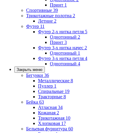
Принт
1
Спортивные
39
Трикотажные полотна
2
Летние
2
Футер
11
Футер 2-х нитка петля
5
Однотонный
2
Принт
3
Футер 3-х нитка начес
2
Однотонный
1
Футер 3-х нитка петля
4
Однотонный
4
Закрыть меню
Бегунки
36
Металлические
8
Пуллер
1
Спиральные
19
Тракторные
8
Бейка
63
Атласная
34
Кожаная
2
Трикотажная
10
Хлопковая
17
Бельевая фурнитура
60