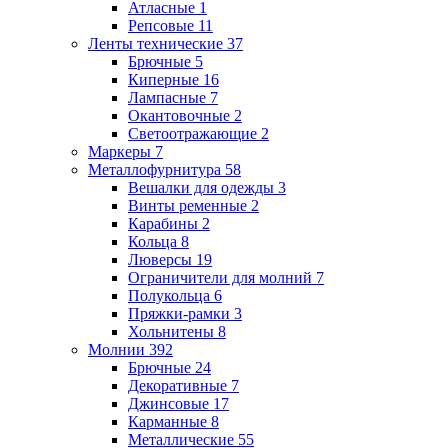
Атласные
1
Репсовые
11
Ленты технические
37
Брючные
5
Киперные
16
Лампасные
7
Окантовочные
2
Светоотражающие
2
Маркеры
7
Металлофурнитура
58
Вешалки для одежды
3
Винты ременные
2
Карабины
2
Кольца
8
Люверсы
19
Ограничители для молний
7
Полукольца
6
Пряжки-рамки
3
Хольнитены
8
Молнии
392
Брючные
24
Декоративные
7
Джинсовые
17
Карманные
8
Металлические
55