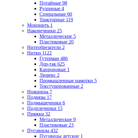
Потайные
98
Рулонные
4
Спиральные
60
Тракторные
119
Мононить
1
Наконечники
25
Металлические
5
Пластиковые
20
Нитеобрезатели
2
Нитки
1122
Гутерман
486
Дор-так
625
Капроновые
1
Люрекс
2
Промышленные намотки
5
Текстурированные
2
Ножницы
7
Подвязы
17
Подмышечники
6
Подплечники
15
Пряжки
32
Металлические
9
Пластиковые
23
Пуговицы
432
Пуговицы детские
1