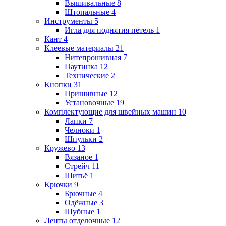
Вышивальные
8
Штопальные
4
Инструменты
5
Игла для поднятия петель
1
Кант
4
Клеевые материалы
21
Нитепрошивная
7
Паутинка
12
Технические
2
Кнопки
31
Пришивные
12
Установочные
19
Комплектующие для швейных машин
10
Лапки
7
Челноки
1
Шпульки
2
Кружево
13
Вязаное
1
Стрейч
11
Шитьё
1
Крючки
9
Брючные
4
Одёжные
3
Шубные
1
Ленты отделочные
12