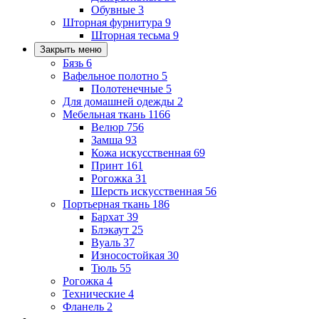
Обувные
3
Шторная фурнитура
9
Шторная тесьма
9
Закрыть меню
Бязь
6
Вафельное полотно
5
Полотенечные
5
Для домашней одежды
2
Мебельная ткань
1166
Велюр
756
Замша
93
Кожа искусственная
69
Принт
161
Рогожка
31
Шерсть искусственная
56
Портьерная ткань
186
Бархат
39
Блэкаут
25
Вуаль
37
Износостойкая
30
Тюль
55
Рогожка
4
Технические
4
Фланель
2