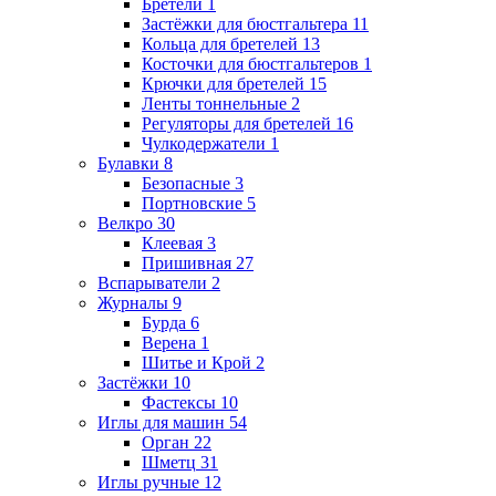
Бретели
1
Застёжки для бюстгальтера
11
Кольца для бретелей
13
Косточки для бюстгальтеров
1
Крючки для бретелей
15
Ленты тоннельные
2
Регуляторы для бретелей
16
Чулкодержатели
1
Булавки
8
Безопасные
3
Портновские
5
Велкро
30
Клеевая
3
Пришивная
27
Вспарыватели
2
Журналы
9
Бурда
6
Верена
1
Шитье и Крой
2
Застёжки
10
Фастексы
10
Иглы для машин
54
Орган
22
Шметц
31
Иглы ручные
12