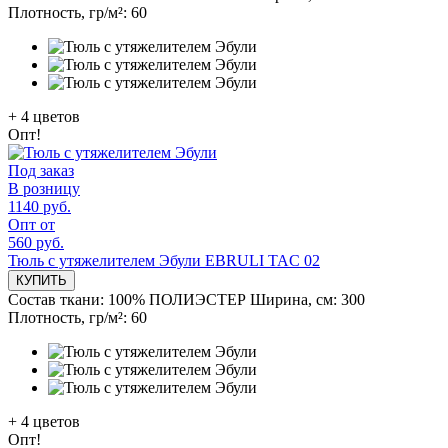
Плотность, гр/м²:
60
+
4
цветов
Опт!
Под заказ
В розницу
1140 руб.
Опт от
560 руб.
Тюль с утяжелителем Эбули EBRULI TAC 02
КУПИТЬ
Состав ткани:
100% ПОЛИЭСТЕР
Ширина, см:
300
Плотность, гр/м²:
60
+
4
цветов
Опт!