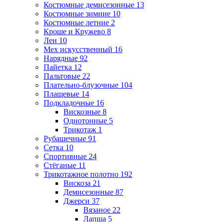
Костюмные демисезонные
13
Костюмные зимние
10
Костюмные летние
2
Кроше и Кружево
8
Лен
10
Мех искусственный
16
Нарядные
92
Пайетка
12
Пальтовые
22
Плательно-блузочные
104
Плащевые
14
Подкладочные
16
Вискозные
8
Однотонные
5
Трикотаж
1
Рубашечные
91
Сетка
10
Спортивные
24
Стёганые
11
Трикотажное полотно
192
Вискоза
21
Демисезонные
87
Джерси
37
Вязаное
22
Лапша
5