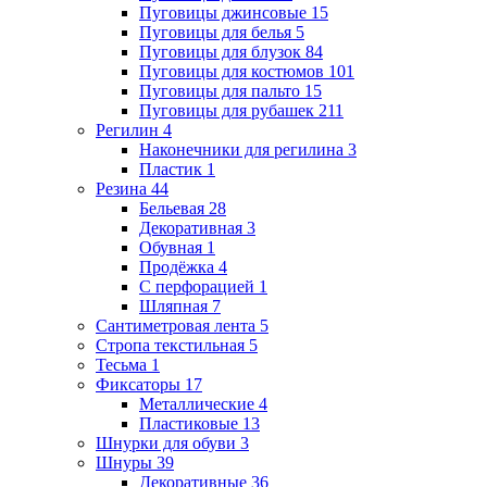
Пуговицы джинсовые
15
Пуговицы для белья
5
Пуговицы для блузок
84
Пуговицы для костюмов
101
Пуговицы для пальто
15
Пуговицы для рубашек
211
Регилин
4
Наконечники для регилина
3
Пластик
1
Резина
44
Бельевая
28
Декоративная
3
Обувная
1
Продёжка
4
С перфорацией
1
Шляпная
7
Сантиметровая лента
5
Стропа текстильная
5
Тесьма
1
Фиксаторы
17
Металлические
4
Пластиковые
13
Шнурки для обуви
3
Шнуры
39
Декоративные
36