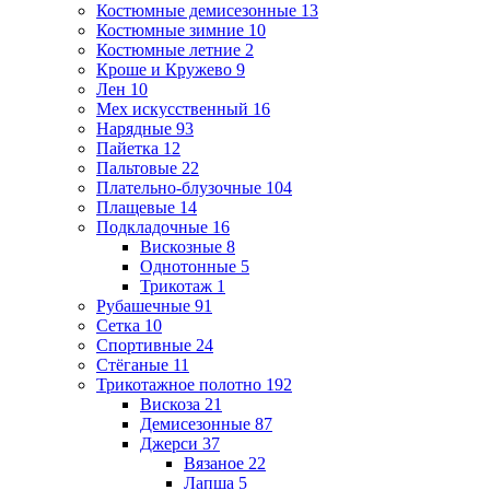
Костюмные демисезонные
13
Костюмные зимние
10
Костюмные летние
2
Кроше и Кружево
9
Лен
10
Мех искусственный
16
Нарядные
93
Пайетка
12
Пальтовые
22
Плательно-блузочные
104
Плащевые
14
Подкладочные
16
Вискозные
8
Однотонные
5
Трикотаж
1
Рубашечные
91
Сетка
10
Спортивные
24
Стёганые
11
Трикотажное полотно
192
Вискоза
21
Демисезонные
87
Джерси
37
Вязаное
22
Лапша
5