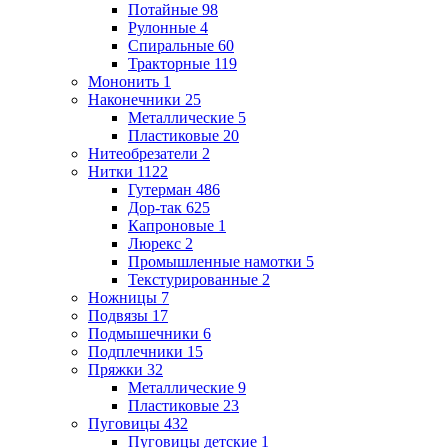
Потайные
98
Рулонные
4
Спиральные
60
Тракторные
119
Мононить
1
Наконечники
25
Металлические
5
Пластиковые
20
Нитеобрезатели
2
Нитки
1122
Гутерман
486
Дор-так
625
Капроновые
1
Люрекс
2
Промышленные намотки
5
Текстурированные
2
Ножницы
7
Подвязы
17
Подмышечники
6
Подплечники
15
Пряжки
32
Металлические
9
Пластиковые
23
Пуговицы
432
Пуговицы детские
1