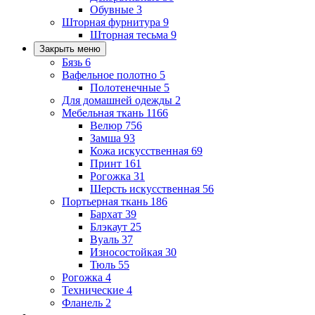
Обувные
3
Шторная фурнитура
9
Шторная тесьма
9
Закрыть меню
Бязь
6
Вафельное полотно
5
Полотенечные
5
Для домашней одежды
2
Мебельная ткань
1166
Велюр
756
Замша
93
Кожа искусственная
69
Принт
161
Рогожка
31
Шерсть искусственная
56
Портьерная ткань
186
Бархат
39
Блэкаут
25
Вуаль
37
Износостойкая
30
Тюль
55
Рогожка
4
Технические
4
Фланель
2