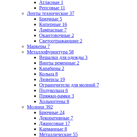
Атласные
1
Репсовые
11
Ленты технические
37
Брючные
5
Киперные
16
Лампасные
7
Окантовочные
2
Светоотражающие
2
Маркеры
7
Металлофурнитура
58
Вешалки для одежды
3
Винты ременные
2
Карабины
2
Кольца
8
Люверсы
19
Ограничители для молний
7
Полукольца
6
Пряжки-рамки
3
Хольнитены
8
Молнии
392
Брючные
24
Декоративные
7
Джинсовые
17
Карманные
8
Металлические
55