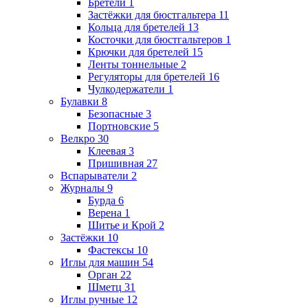
Бретели
1
Застёжки для бюстгальтера
11
Кольца для бретелей
13
Косточки для бюстгальтеров
1
Крючки для бретелей
15
Ленты тоннельные
2
Регуляторы для бретелей
16
Чулкодержатели
1
Булавки
8
Безопасные
3
Портновские
5
Велкро
30
Клеевая
3
Пришивная
27
Вспарыватели
2
Журналы
9
Бурда
6
Верена
1
Шитье и Крой
2
Застёжки
10
Фастексы
10
Иглы для машин
54
Орган
22
Шметц
31
Иглы ручные
12