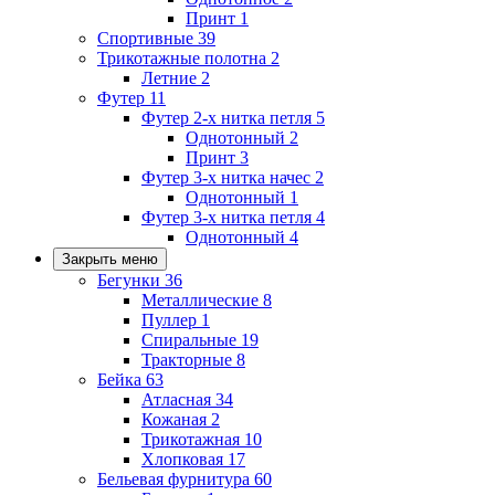
Принт
1
Спортивные
39
Трикотажные полотна
2
Летние
2
Футер
11
Футер 2-х нитка петля
5
Однотонный
2
Принт
3
Футер 3-х нитка начес
2
Однотонный
1
Футер 3-х нитка петля
4
Однотонный
4
Закрыть меню
Бегунки
36
Металлические
8
Пуллер
1
Спиральные
19
Тракторные
8
Бейка
63
Атласная
34
Кожаная
2
Трикотажная
10
Хлопковая
17
Бельевая фурнитура
60