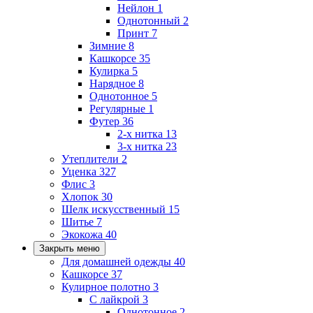
Нейлон
1
Однотонный
2
Принт
7
Зимние
8
Кашкорсе
35
Кулирка
5
Нарядное
8
Однотонное
5
Регулярные
1
Футер
36
2-х нитка
13
3-х нитка
23
Утеплители
2
Уценка
327
Флис
3
Хлопок
30
Шелк искусственный
15
Шитье
7
Экокожа
40
Закрыть меню
Для домашней одежды
40
Кашкорсе
37
Кулирное полотно
3
С лайкрой
3
Однотонное
2