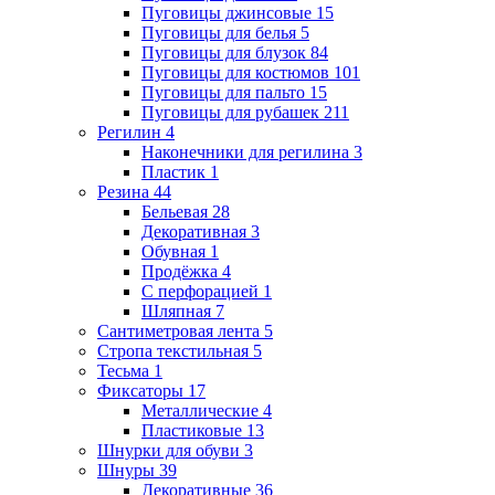
Пуговицы джинсовые
15
Пуговицы для белья
5
Пуговицы для блузок
84
Пуговицы для костюмов
101
Пуговицы для пальто
15
Пуговицы для рубашек
211
Регилин
4
Наконечники для регилина
3
Пластик
1
Резина
44
Бельевая
28
Декоративная
3
Обувная
1
Продёжка
4
С перфорацией
1
Шляпная
7
Сантиметровая лента
5
Стропа текстильная
5
Тесьма
1
Фиксаторы
17
Металлические
4
Пластиковые
13
Шнурки для обуви
3
Шнуры
39
Декоративные
36