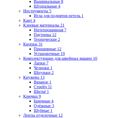
Вышивальные
8
Штопальные
4
Инструменты
5
Игла для поднятия петель
1
Кант
4
Клеевые материалы
21
Нитепрошивная
7
Паутинка
12
Технические
2
Кнопки
31
Пришивные
12
Установочные
19
Комплектующие для швейных машин
10
Лапки
7
Челноки
1
Шпульки
2
Кружево
13
Вязаное
1
Стрейч
11
Шитьё
1
Крючки
9
Брючные
4
Одёжные
3
Шубные
1
Ленты отделочные
12