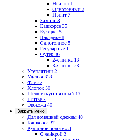
Нейлон
1
Однотонный
2
Принт
7
Зимние
8
Кашкорсе
35
Кулирка
5
Нарядное
8
Однотонное
5
Регулярные
1
Футер
36
2-х нитка
13
3-х нитка
23
Утеплители
2
Уценка
318
Флис
3
Хлопок
30
Шелк искусственный
15
Шитье
7
Экокожа
40
Закрыть меню
Для домашней одежды
40
Кашкорсе
37
Кулирное полотно
3
С лайкрой
3
Однотонное
2