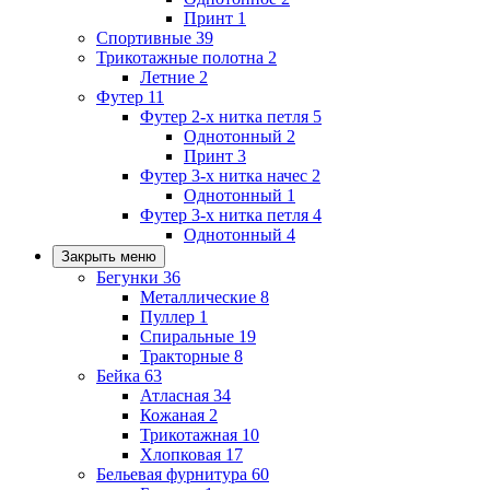
Принт
1
Спортивные
39
Трикотажные полотна
2
Летние
2
Футер
11
Футер 2-х нитка петля
5
Однотонный
2
Принт
3
Футер 3-х нитка начес
2
Однотонный
1
Футер 3-х нитка петля
4
Однотонный
4
Закрыть меню
Бегунки
36
Металлические
8
Пуллер
1
Спиральные
19
Тракторные
8
Бейка
63
Атласная
34
Кожаная
2
Трикотажная
10
Хлопковая
17
Бельевая фурнитура
60