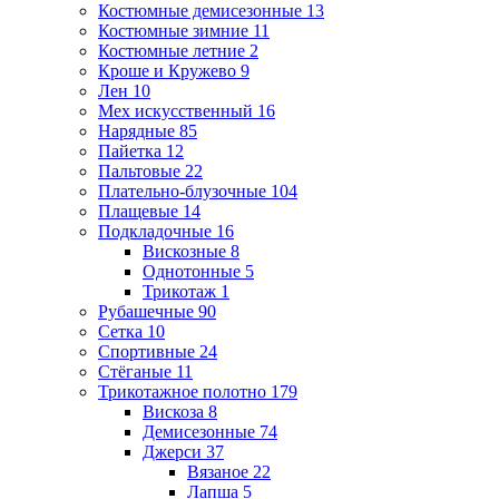
Костюмные демисезонные
13
Костюмные зимние
11
Костюмные летние
2
Кроше и Кружево
9
Лен
10
Мех искусственный
16
Нарядные
85
Пайетка
12
Пальтовые
22
Плательно-блузочные
104
Плащевые
14
Подкладочные
16
Вискозные
8
Однотонные
5
Трикотаж
1
Рубашечные
90
Сетка
10
Спортивные
24
Стёганые
11
Трикотажное полотно
179
Вискоза
8
Демисезонные
74
Джерси
37
Вязаное
22
Лапша
5