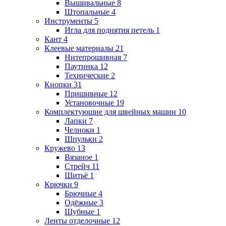
Вышивальные
8
Штопальные
4
Инструменты
5
Игла для поднятия петель
1
Кант
4
Клеевые материалы
21
Нитепрошивная
7
Паутинка
12
Технические
2
Кнопки
31
Пришивные
12
Установочные
19
Комплектующие для швейных машин
10
Лапки
7
Челноки
1
Шпульки
2
Кружево
13
Вязаное
1
Стрейч
11
Шитьё
1
Крючки
9
Брючные
4
Одёжные
3
Шубные
1
Ленты отделочные
12