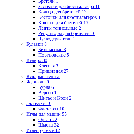
Бретели
1
Застёжки для бюстгальтера
11
Кольца для бретелей
13
Косточки для бюстгальтеров
1
Крючки для бретелей
15
Ленты тоннельные
2
Регуляторы для бретелей
16
Чулкодержатели
1
Булавки
8
Безопасные
3
Портновские
5
Велкро
30
Клеевая
3
Пришивная
27
Вспарыватели
2
Журналы
9
Бурда
6
Верена
1
Шитье и Крой
2
Застёжки
10
Фастексы
10
Иглы для машин
55
Орган
22
Шметц
32
Иглы ручные
12