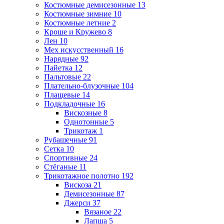
Костюмные демисезонные
13
Костюмные зимние
10
Костюмные летние
2
Кроше и Кружево
8
Лен
10
Мех искусственный
16
Нарядные
92
Пайетка
12
Пальтовые
22
Плательно-блузочные
104
Плащевые
14
Подкладочные
16
Вискозные
8
Однотонные
5
Трикотаж
1
Рубашечные
91
Сетка
10
Спортивные
24
Стёганые
11
Трикотажное полотно
192
Вискоза
21
Демисезонные
87
Джерси
37
Вязаное
22
Лапша
5