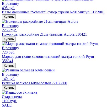
В розницу
495 руб.
Иглы машинные "Schmetz" супер стрейч №90 5шт/уп 317590/1
Купить
В розницу
2255 руб.
Ножницы раскройные 21см лев/прав Aurora 330421
Купить
В розницу
720 руб.
Маркер для ткани самоисчезающий экстра тонкий Prym
356841
Купить
В розницу
140 руб.
Резинка бельевая 60мм белый 77160800
Купить
Старая цена
1100 руб.
SALE