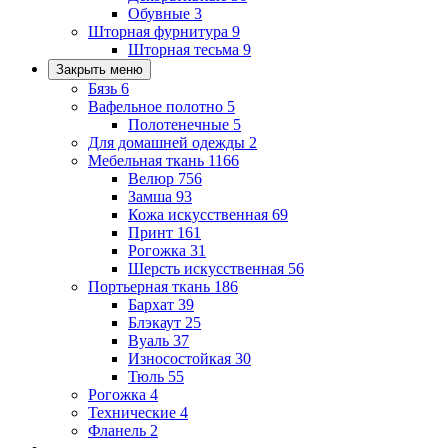
Обувные
3
Шторная фурнитура
9
Шторная тесьма
9
Закрыть меню
Бязь
6
Вафельное полотно
5
Полотенечные
5
Для домашней одежды
2
Мебельная ткань
1166
Велюр
756
Замша
93
Кожа искусственная
69
Принт
161
Рогожка
31
Шерсть искусственная
56
Портьерная ткань
186
Бархат
39
Блэкаут
25
Вуаль
37
Износостойкая
30
Тюль
55
Рогожка
4
Технические
4
Фланель
2