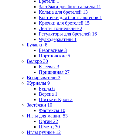
Бретели
1
Застёжки для бюстгальтера
11
Кольца для бретелей
13
Косточки для бюстгальтеров
1
Крючки для бретелей
15
Ленты тоннельные
2
Регуляторы для бретелей
16
Чулкодержатели
1
Булавки
8
Безопасные
3
Портновские
5
Велкро
30
Клеевая
3
Пришивная
27
Вспарыватели
2
Журналы
9
Бурда
6
Верена
1
Шитье и Крой
2
Застёжки
10
Фастексы
10
Иглы для машин
53
Орган
22
Шметц
30
Иглы ручные
12