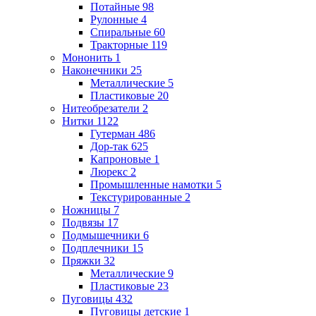
Потайные
98
Рулонные
4
Спиральные
60
Тракторные
119
Мононить
1
Наконечники
25
Металлические
5
Пластиковые
20
Нитеобрезатели
2
Нитки
1122
Гутерман
486
Дор-так
625
Капроновые
1
Люрекс
2
Промышленные намотки
5
Текстурированные
2
Ножницы
7
Подвязы
17
Подмышечники
6
Подплечники
15
Пряжки
32
Металлические
9
Пластиковые
23
Пуговицы
432
Пуговицы детские
1