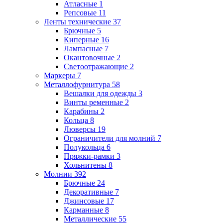
Атласные
1
Репсовые
11
Ленты технические
37
Брючные
5
Киперные
16
Лампасные
7
Окантовочные
2
Светоотражающие
2
Маркеры
7
Металлофурнитура
58
Вешалки для одежды
3
Винты ременные
2
Карабины
2
Кольца
8
Люверсы
19
Ограничители для молний
7
Полукольца
6
Пряжки-рамки
3
Хольнитены
8
Молнии
392
Брючные
24
Декоративные
7
Джинсовые
17
Карманные
8
Металлические
55