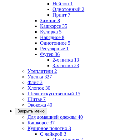
Нейлон
1
Однотонный
2
Принт
7
Зимние
8
Кашкорсе
35
Кулирка
5
Нарядное
8
Однотонное
5
Регулярные
1
Футер
36
2-х нитка
13
3-х нитка
23
Утеплители
2
Уценка
327
Флис
3
Хлопок
30
Шелк искусственный
15
Шитье
7
Экокожа
40
Закрыть меню
Для домашней одежды
40
Кашкорсе
37
Кулирное полотно
3
С лайкрой
3
Однотонное
2