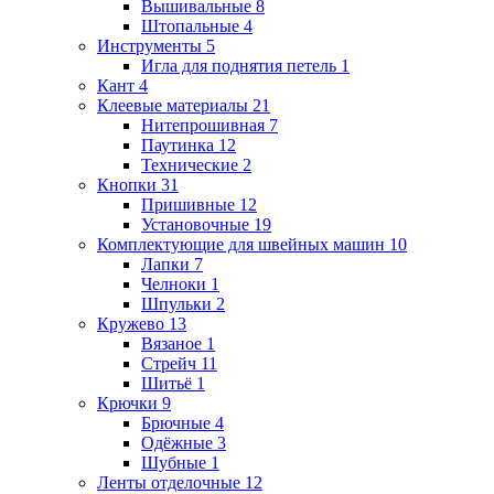
Вышивальные
8
Штопальные
4
Инструменты
5
Игла для поднятия петель
1
Кант
4
Клеевые материалы
21
Нитепрошивная
7
Паутинка
12
Технические
2
Кнопки
31
Пришивные
12
Установочные
19
Комплектующие для швейных машин
10
Лапки
7
Челноки
1
Шпульки
2
Кружево
13
Вязаное
1
Стрейч
11
Шитьё
1
Крючки
9
Брючные
4
Одёжные
3
Шубные
1
Ленты отделочные
12