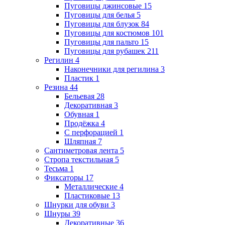
Пуговицы джинсовые
15
Пуговицы для белья
5
Пуговицы для блузок
84
Пуговицы для костюмов
101
Пуговицы для пальто
15
Пуговицы для рубашек
211
Регилин
4
Наконечники для регилина
3
Пластик
1
Резина
44
Бельевая
28
Декоративная
3
Обувная
1
Продёжка
4
С перфорацией
1
Шляпная
7
Сантиметровая лента
5
Стропа текстильная
5
Тесьма
1
Фиксаторы
17
Металлические
4
Пластиковые
13
Шнурки для обуви
3
Шнуры
39
Декоративные
36