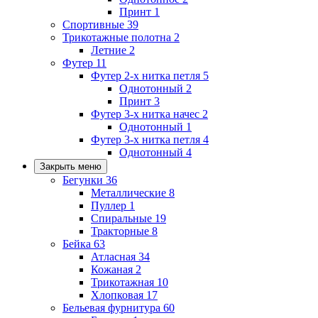
Принт
1
Спортивные
39
Трикотажные полотна
2
Летние
2
Футер
11
Футер 2-х нитка петля
5
Однотонный
2
Принт
3
Футер 3-х нитка начес
2
Однотонный
1
Футер 3-х нитка петля
4
Однотонный
4
Закрыть меню
Бегунки
36
Металлические
8
Пуллер
1
Спиральные
19
Тракторные
8
Бейка
63
Атласная
34
Кожаная
2
Трикотажная
10
Хлопковая
17
Бельевая фурнитура
60