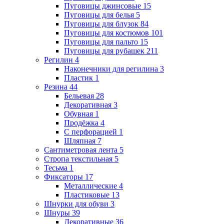
Пуговицы джинсовые
15
Пуговицы для белья
5
Пуговицы для блузок
84
Пуговицы для костюмов
101
Пуговицы для пальто
15
Пуговицы для рубашек
211
Регилин
4
Наконечники для регилина
3
Пластик
1
Резина
44
Бельевая
28
Декоративная
3
Обувная
1
Продёжка
4
С перфорацией
1
Шляпная
7
Сантиметровая лента
5
Стропа текстильная
5
Тесьма
1
Фиксаторы
17
Металлические
4
Пластиковые
13
Шнурки для обуви
3
Шнуры
39
Декоративные
36