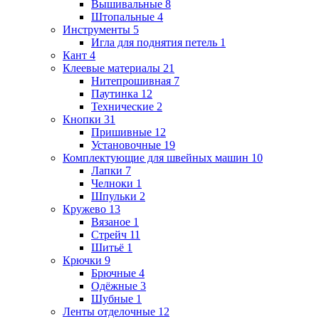
Вышивальные
8
Штопальные
4
Инструменты
5
Игла для поднятия петель
1
Кант
4
Клеевые материалы
21
Нитепрошивная
7
Паутинка
12
Технические
2
Кнопки
31
Пришивные
12
Установочные
19
Комплектующие для швейных машин
10
Лапки
7
Челноки
1
Шпульки
2
Кружево
13
Вязаное
1
Стрейч
11
Шитьё
1
Крючки
9
Брючные
4
Одёжные
3
Шубные
1
Ленты отделочные
12