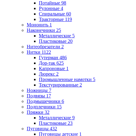
Потайные
98
Рулонные
4
Спиральные
60
Тракторные
119
Мононить
1
Наконечники
25
Металлические
5
Пластиковые
20
Нитеобрезатели
2
Нитки
1122
Гутерман
486
Дор-так
625
Капроновые
1
Люрекс
2
Промышленные намотки
5
Текстурированные
2
Ножницы
7
Подвязы
17
Подмышечники
6
Подплечники
15
Пряжки
32
Металлические
9
Пластиковые
23
Пуговицы
432
Пуговицы детские
1