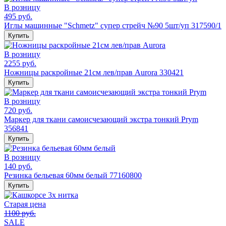
В розницу
495 руб.
Иглы машинные "Schmetz" супер стрейч №90 5шт/уп 317590/1
Купить
В розницу
2255 руб.
Ножницы раскройные 21см лев/прав Aurora 330421
Купить
В розницу
720 руб.
Маркер для ткани самоисчезающий экстра тонкий Prym
356841
Купить
В розницу
140 руб.
Резинка бельевая 60мм белый 77160800
Купить
Старая цена
1100 руб.
SALE