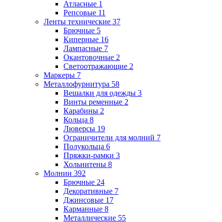
Атласные
1
Репсовые
11
Ленты технические
37
Брючные
5
Киперные
16
Лампасные
7
Окантовочные
2
Светоотражающие
2
Маркеры
7
Металлофурнитура
58
Вешалки для одежды
3
Винты ременные
2
Карабины
2
Кольца
8
Люверсы
19
Ограничители для молний
7
Полукольца
6
Пряжки-рамки
3
Хольнитены
8
Молнии
392
Брючные
24
Декоративные
7
Джинсовые
17
Карманные
8
Металлические
55