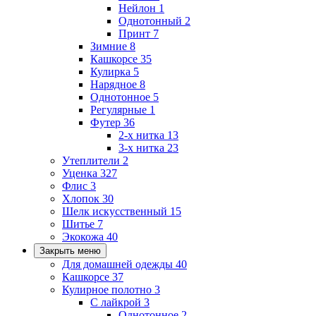
Нейлон
1
Однотонный
2
Принт
7
Зимние
8
Кашкорсе
35
Кулирка
5
Нарядное
8
Однотонное
5
Регулярные
1
Футер
36
2-х нитка
13
3-х нитка
23
Утеплители
2
Уценка
327
Флис
3
Хлопок
30
Шелк искусственный
15
Шитье
7
Экокожа
40
Закрыть меню
Для домашней одежды
40
Кашкорсе
37
Кулирное полотно
3
С лайкрой
3
Однотонное
2