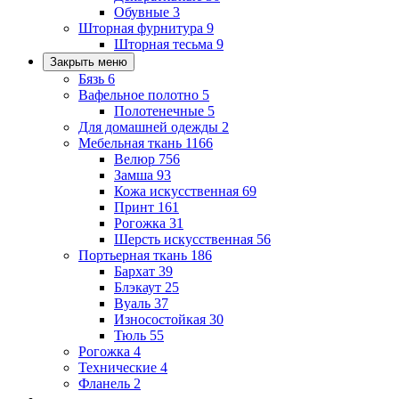
Обувные
3
Шторная фурнитура
9
Шторная тесьма
9
Закрыть меню
Бязь
6
Вафельное полотно
5
Полотенечные
5
Для домашней одежды
2
Мебельная ткань
1166
Велюр
756
Замша
93
Кожа искусственная
69
Принт
161
Рогожка
31
Шерсть искусственная
56
Портьерная ткань
186
Бархат
39
Блэкаут
25
Вуаль
37
Износостойкая
30
Тюль
55
Рогожка
4
Технические
4
Фланель
2