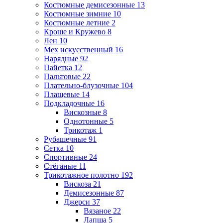
Костюмные демисезонные
13
Костюмные зимние
10
Костюмные летние
2
Кроше и Кружево
8
Лен
10
Мех искусственный
16
Нарядные
92
Пайетка
12
Пальтовые
22
Плательно-блузочные
104
Плащевые
14
Подкладочные
16
Вискозные
8
Однотонные
5
Трикотаж
1
Рубашечные
91
Сетка
10
Спортивные
24
Стёганые
11
Трикотажное полотно
192
Вискоза
21
Демисезонные
87
Джерси
37
Вязаное
22
Лапша
5