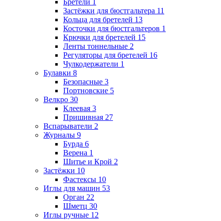
Бретели
1
Застёжки для бюстгальтера
11
Кольца для бретелей
13
Косточки для бюстгальтеров
1
Крючки для бретелей
15
Ленты тоннельные
2
Регуляторы для бретелей
16
Чулкодержатели
1
Булавки
8
Безопасные
3
Портновские
5
Велкро
30
Клеевая
3
Пришивная
27
Вспарыватели
2
Журналы
9
Бурда
6
Верена
1
Шитье и Крой
2
Застёжки
10
Фастексы
10
Иглы для машин
53
Орган
22
Шметц
30
Иглы ручные
12