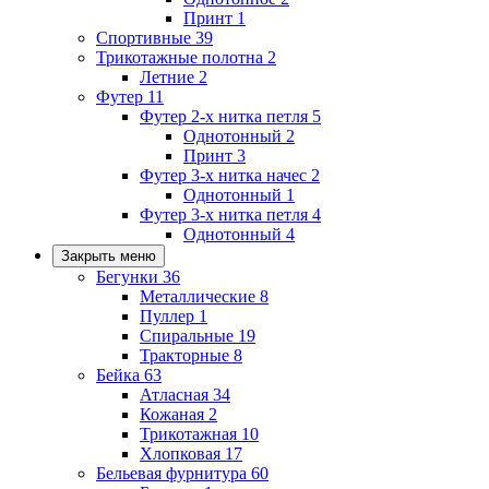
Принт
1
Спортивные
39
Трикотажные полотна
2
Летние
2
Футер
11
Футер 2-х нитка петля
5
Однотонный
2
Принт
3
Футер 3-х нитка начес
2
Однотонный
1
Футер 3-х нитка петля
4
Однотонный
4
Закрыть меню
Бегунки
36
Металлические
8
Пуллер
1
Спиральные
19
Тракторные
8
Бейка
63
Атласная
34
Кожаная
2
Трикотажная
10
Хлопковая
17
Бельевая фурнитура
60