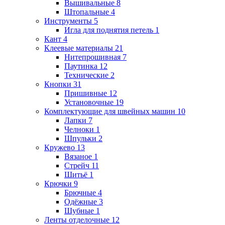
Вышивальные
8
Штопальные
4
Инструменты
5
Игла для поднятия петель
1
Кант
4
Клеевые материалы
21
Нитепрошивная
7
Паутинка
12
Технические
2
Кнопки
31
Пришивные
12
Установочные
19
Комплектующие для швейных машин
10
Лапки
7
Челноки
1
Шпульки
2
Кружево
13
Вязаное
1
Стрейч
11
Шитьё
1
Крючки
9
Брючные
4
Одёжные
3
Шубные
1
Ленты отделочные
12