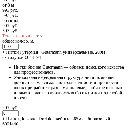
от 3 м
995 руб.
597 руб.
розница
995 руб.
597 руб.
Товар заканчивается
общее кол-во, м.
+
Нитки Гутерман | Gutermann универсальные, 200м
св.голубой 6044194
Нитки бренда Gutermann — образец немецкого качества
для профессионалов.
Уникальная неразрывная структура нити позволяет
добиваться максимальной эластичности и прочности
швов при работе с разными тканями, а обилие оттенков
и намоток дает возможность выбрать нитки под любой
проект.
295 руб.
+
Нитки Дор-так | Dortak швейные 365м св.бирюзовый
6001440