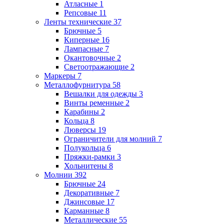
Атласные
1
Репсовые
11
Ленты технические
37
Брючные
5
Киперные
16
Лампасные
7
Окантовочные
2
Светоотражающие
2
Маркеры
7
Металлофурнитура
58
Вешалки для одежды
3
Винты ременные
2
Карабины
2
Кольца
8
Люверсы
19
Ограничители для молний
7
Полукольца
6
Пряжки-рамки
3
Хольнитены
8
Молнии
392
Брючные
24
Декоративные
7
Джинсовые
17
Карманные
8
Металлические
55