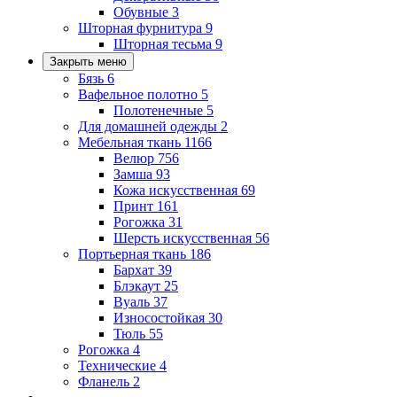
Обувные
3
Шторная фурнитура
9
Шторная тесьма
9
Закрыть меню
Бязь
6
Вафельное полотно
5
Полотенечные
5
Для домашней одежды
2
Мебельная ткань
1166
Велюр
756
Замша
93
Кожа искусственная
69
Принт
161
Рогожка
31
Шерсть искусственная
56
Портьерная ткань
186
Бархат
39
Блэкаут
25
Вуаль
37
Износостойкая
30
Тюль
55
Рогожка
4
Технические
4
Фланель
2