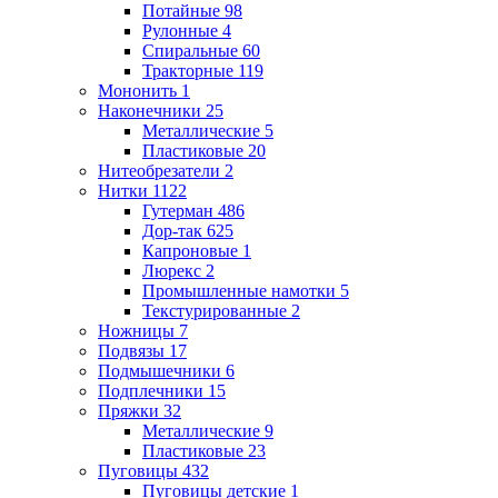
Потайные
98
Рулонные
4
Спиральные
60
Тракторные
119
Мононить
1
Наконечники
25
Металлические
5
Пластиковые
20
Нитеобрезатели
2
Нитки
1122
Гутерман
486
Дор-так
625
Капроновые
1
Люрекс
2
Промышленные намотки
5
Текстурированные
2
Ножницы
7
Подвязы
17
Подмышечники
6
Подплечники
15
Пряжки
32
Металлические
9
Пластиковые
23
Пуговицы
432
Пуговицы детские
1