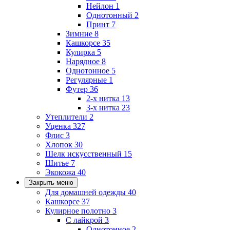
Нейлон
1
Однотонный
2
Принт
7
Зимние
8
Кашкорсе
35
Кулирка
5
Нарядное
8
Однотонное
5
Регулярные
1
Футер
36
2-х нитка
13
3-х нитка
23
Утеплители
2
Уценка
327
Флис
3
Хлопок
30
Шелк искусственный
15
Шитье
7
Экокожа
40
Закрыть меню
Для домашней одежды
40
Кашкорсе
37
Кулирное полотно
3
С лайкрой
3
Однотонное
2