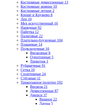
Костюмные демисезонные
13
Костюмные зимние
10
Костюмные летние
2
Кроше и Кружево
8
Лен
10
Мех искусственный
16
Нарядные
92
Пайетка
12
Пальтовые
22
Плательно-блузочные
104
Плащевые
14
Подкладочные
16
Вискозные
8
Однотонные
5
Трикотаж
1
Рубашечные
91
Сетка
10
Спортивные
24
Стёганые
11
Трикотажное полотно
192
Вискоза
21
Демисезонные
87
Джерси
37
Вязаное
22
Лапша
5