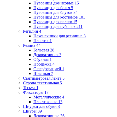
Пуговицы джинсовые
15
Пуговицы для белья
5
Пуговицы для блузок
84
Пуговицы для костюмов
101
Пуговицы для пальто
15
Пуговицы для рубашек
211
Регилин
4
Наконечники для регилина
3
Пластик
1
Резина
44
Бельевая
28
Декоративная
3
Обувная
1
Продёжка
4
С перфорацией
1
Шляпная
7
Сантиметровая лента
5
Стропа текстильная
5
Тесьма
1
Фиксаторы
17
Металлические
4
Пластиковые
13
Шнурки для обуви
3
Шнуры
39
Декоративные
36