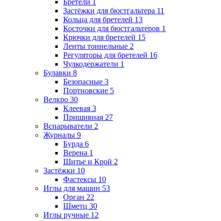
Бретели
1
Застёжки для бюстгальтера
11
Кольца для бретелей
13
Косточки для бюстгальтеров
1
Крючки для бретелей
15
Ленты тоннельные
2
Регуляторы для бретелей
16
Чулкодержатели
1
Булавки
8
Безопасные
3
Портновские
5
Велкро
30
Клеевая
3
Пришивная
27
Вспарыватели
2
Журналы
9
Бурда
6
Верена
1
Шитье и Крой
2
Застёжки
10
Фастексы
10
Иглы для машин
53
Орган
22
Шметц
30
Иглы ручные
12