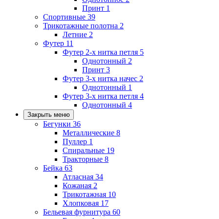
Принт
1
Спортивные
39
Трикотажные полотна
2
Летние
2
Футер
11
Футер 2-х нитка петля
5
Однотонный
2
Принт
3
Футер 3-х нитка начес
2
Однотонный
1
Футер 3-х нитка петля
4
Однотонный
4
Закрыть меню
Бегунки
36
Металлические
8
Пуллер
1
Спиральные
19
Тракторные
8
Бейка
63
Атласная
34
Кожаная
2
Трикотажная
10
Хлопковая
17
Бельевая фурнитура
60