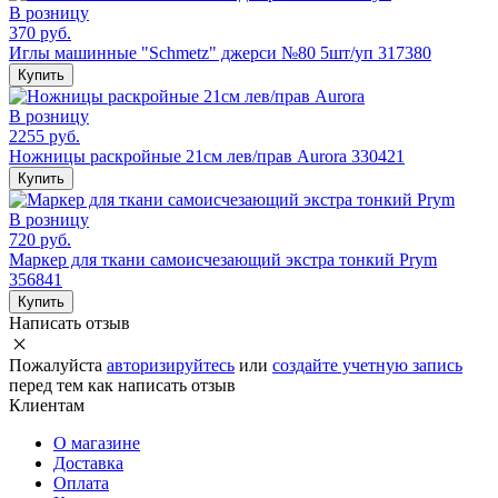
В розницу
370 руб.
Иглы машинные "Schmetz" джерси №80 5шт/уп 317380
Купить
В розницу
2255 руб.
Ножницы раскройные 21см лев/прав Aurora 330421
Купить
В розницу
720 руб.
Маркер для ткани самоисчезающий экстра тонкий Prym
356841
Купить
Написать отзыв
Пожалуйста
авторизируйтесь
или
создайте учетную запись
перед тем как написать отзыв
Клиентам
О магазине
Доставка
Оплата